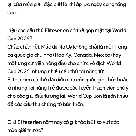
lại của mùa giải, đặc biệt là khi áp lực ngày càng tăng
cao.
Liệu các cầu thủ Eliteserien có thể góp mặt tại World
Cup 2026?
Chắc chắn rồi. Mặc dù Na Uy không phải là một trong
ba quốc gia chủ nhà (Hoa Kỳ, Canada, Mexico) hay
một ứng cử viên hàng đầu cho chức vô địch World
Cup 2026, nhưng nhiều cầu thủ tài năng từ
Eliteserien có thể đại diện cho các quốc gia khác hoặc
là những tài năng trẻ được các tuyển trạch viên chú ý
cho các giải đấu tương lai. World Cup luôn là sân khấu
để các cầu thủ chứng tỏ bản thân.
Giải Eliteserien năm nay có gì khác biệt so với các
mùa giải trước?