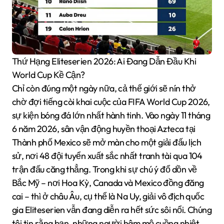
Thứ Hạng Eliteserien 2026: Ai Đang Dẫn Đầu Khi
World Cup Kề Cận?
Chỉ còn đúng một ngày nữa, cả thế giới sẽ nín thở
chờ đợi tiếng còi khai cuộc của FIFA World Cup 2026,
sự kiện bóng đá lớn nhất hành tinh. Vào ngày 11 tháng
6 năm 2026, sân vận động huyền thoại Azteca tại
Thành phố Mexico sẽ mở màn cho một giải đấu lịch
sử, nơi 48 đội tuyển xuất sắc nhất tranh tài qua 104
trận đấu căng thẳng. Trong khi sự chú ý đổ dồn về
Bắc Mỹ – nơi Hoa Kỳ, Canada và Mexico đồng đăng
cai – thì ở châu Âu, cụ thể là Na Uy, giải vô địch quốc
gia Eliteserien vẫn đang diễn ra hết sức sôi nổi. Chúng
tôi tin rằng bạn, những người hâm mộ cuồng nhiệt,