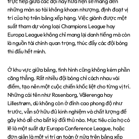
trực tiếp giữa các đội này hứa hẹn sẽ mang đến
những màn so tài không khoan nhượng, định đoạt vị
trí của họ trên bảng xếp hạng. Việc giành được một
suất tham dự vòng loại Champions League hay
Europa League không chỉ mang lại danh tiếng mà còn
là nguồn tài chính quan trọng, thúc đẩy các đội bóng
thi đấu hết mình.
Ở khu vực giữa bảng, tình hình cũng không kém phần
căng thẳng. Rất nhiều đội bóng chỉ cách nhau vài
điểm, tạo nên một cuộc chiến khốc liệt cho từng vị trí.
Những cái tên như Rosenborg, Vålerenga hay
Lillestrøm, dù không còn ở đỉnh cao phong độ như
trước, vẫn sở hữu đủ kinh nghiệm và chất lượng để
gây khó dễ cho bất kỳ đối thủ nào. Mục tiêu của họ có
lẽ là một suất dự Europa Conference League, hoặc
đơn giản là một vị trí an toàn ở nửa trên bảng xếp