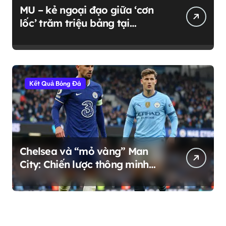
MU – kẻ ngoại đạo giữa ‘cơn
lốc’ trăm triệu bảng tại
Premier League
Kết Quả Bóng Đá
Chelsea và “mỏ vàng” Man
City: Chiến lược thông minh
hay sự phụ thuộc nguy hiểm?