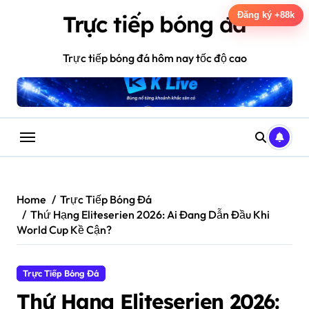
Skip
Đăng ký +88k
Trực tiếp bóng đá
to
content
Trực tiếp bóng đá hôm nay tốc độ cao
Home
Trực Tiếp Bóng Đá
Thứ Hạng Eliteserien 2026: Ai Đang Dẫn Đầu Khi
World Cup Kề Cận?
Trực Tiếp Bóng Đá
Thứ Hạng Eliteserien 2026: