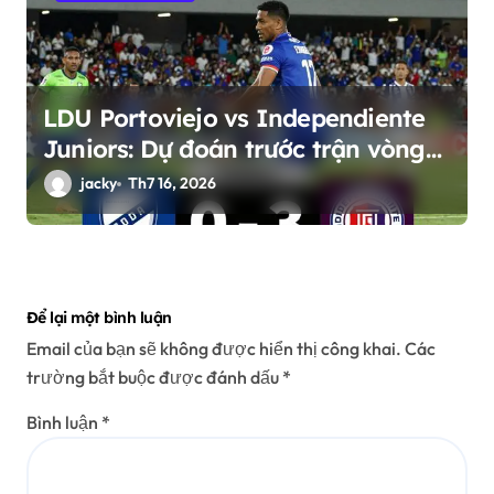
LDU Portoviejo vs Independiente
Juniors: Dự đoán trước trận vòng
17 Liga Pro Serie B
jacky
Th7 16, 2026
Để lại một bình luận
Email của bạn sẽ không được hiển thị công khai.
Các
trường bắt buộc được đánh dấu
*
Bình luận
*