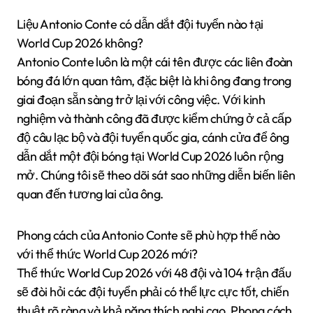
Liệu Antonio Conte có dẫn dắt đội tuyển nào tại
World Cup 2026 không?
Antonio Conte luôn là một cái tên được các liên đoàn
bóng đá lớn quan tâm, đặc biệt là khi ông đang trong
giai đoạn sẵn sàng trở lại với công việc. Với kinh
nghiệm và thành công đã được kiểm chứng ở cả cấp
độ câu lạc bộ và đội tuyển quốc gia, cánh cửa để ông
dẫn dắt một đội bóng tại World Cup 2026 luôn rộng
mở. Chúng tôi sẽ theo dõi sát sao những diễn biến liên
quan đến tương lai của ông.
Phong cách của Antonio Conte sẽ phù hợp thế nào
với thể thức World Cup 2026 mới?
Thể thức World Cup 2026 với 48 đội và 104 trận đấu
sẽ đòi hỏi các đội tuyển phải có thể lực cực tốt, chiến
thuật rõ ràng và khả năng thích nghi cao. Phong cách