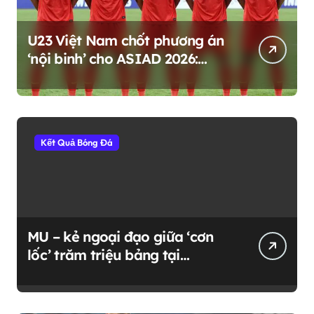
U23 Việt Nam chốt phương án
‘nội binh’ cho ASIAD 2026:
Mạo hiểm hay chiến lược dài
hạn?
Kết Quả Bóng Đá
MU – kẻ ngoại đạo giữa ‘cơn
lốc’ trăm triệu bảng tại
Premier League