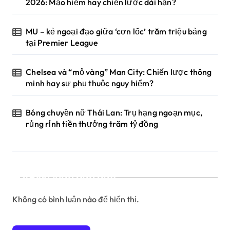
2026: Mạo hiểm hay chiến lược dài hạn?
MU – kẻ ngoại đạo giữa ‘cơn lốc’ trăm triệu bảng
tại Premier League
Chelsea và “mỏ vàng” Man City: Chiến lược thông
minh hay sự phụ thuộc nguy hiểm?
Bóng chuyền nữ Thái Lan: Trụ hạng ngoạn mục,
rủng rỉnh tiền thưởng trăm tỷ đồng
Bình luận gần đây
Không có bình luận nào để hiển thị.