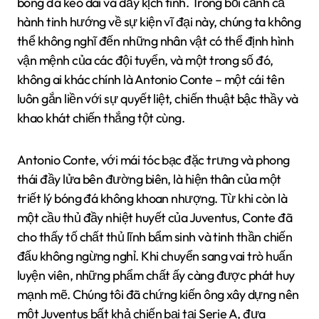
bóng đá kéo dài và đầy kịch tính. Trong bối cảnh cả
hành tinh hướng về sự kiện vĩ đại này, chúng ta không
thể không nghĩ đến những nhân vật có thể định hình
vận mệnh của các đội tuyển, và một trong số đó,
không ai khác chính là Antonio Conte – một cái tên
luôn gắn liền với sự quyết liệt, chiến thuật bậc thầy và
khao khát chiến thắng tột cùng.
Antonio Conte, với mái tóc bạc đặc trưng và phong
thái đầy lửa bên đường biên, là hiện thân của một
triết lý bóng đá không khoan nhượng. Từ khi còn là
một cầu thủ đầy nhiệt huyết của Juventus, Conte đã
cho thấy tố chất thủ lĩnh bẩm sinh và tinh thần chiến
đấu không ngừng nghỉ. Khi chuyển sang vai trò huấn
luyện viên, những phẩm chất ấy càng được phát huy
mạnh mẽ. Chúng tôi đã chứng kiến ông xây dựng nên
một Juventus bất khả chiến bại tại Serie A, đưa