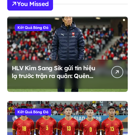
You Missed
Kết Quả Bóng Đá
HLV Kim Sang Sik gửi tín hiệu
lạ trước trận ra quân: Quên
ngôi vương, sống với hiện tại
Kết Quả Bóng Đá