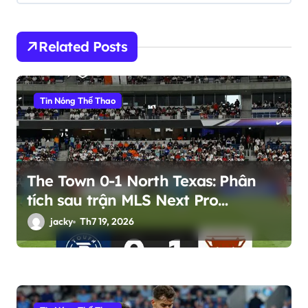
g
b
à
Related Posts
i
v
Tin Nóng Thể Thao
i
ế
t
The Town 0-1 North Texas: Phân
tích sau trận MLS Next Pro
19/07/2026
jacky
Th7 19, 2026