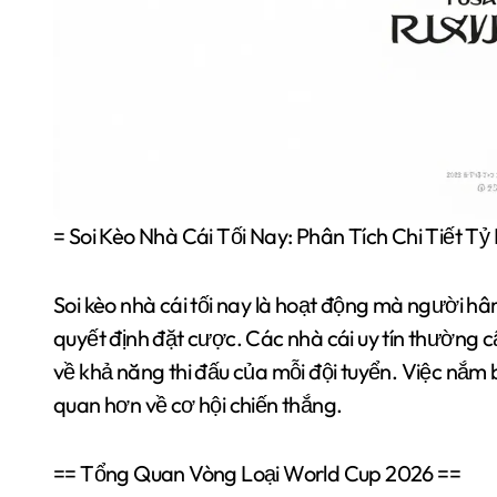
= Soi Kèo Nhà Cái Tối Nay: Phân Tích Chi Tiết 
Soi kèo nhà cái tối nay là hoạt động mà người 
quyết định đặt cược. Các nhà cái uy tín thường cậ
về khả năng thi đấu của mỗi đội tuyển. Việc nắm b
quan hơn về cơ hội chiến thắng.
== Tổng Quan Vòng Loại World Cup 2026 ==