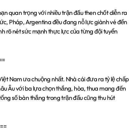
n quan trọng với nhiều trận đấu then chốt diễn ra
 Đức, Pháp, Argentina đều đang nỗ lực giành vé đến
h rõ nét sức mạnh thực lực của từng đội tuyển
==
 Việt Nam ưa chuộng nhất. Nhà cái đưa ra tỷ lệ chấp
Châu Âu với ba lựa chọn thắng, hòa, thua mang đến
tổng số bàn thắng trong trận đấu cũng thu hút
 ==