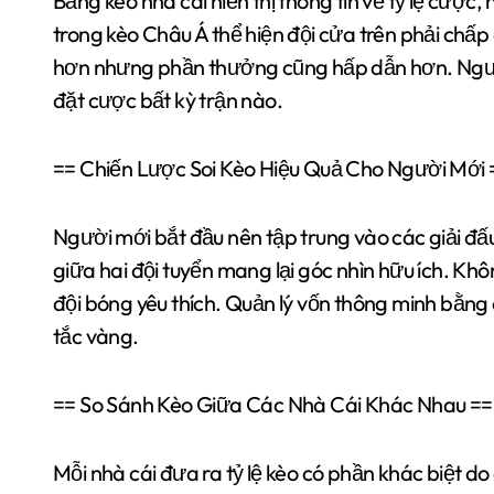
Bảng kèo nhà cái hiển thị thông tin về tỷ lệ cược
trong kèo Châu Á thể hiện đội cửa trên phải chấp
hơn nhưng phần thưởng cũng hấp dẫn hơn. Ngườ
đặt cược bất kỳ trận nào.
== Chiến Lược Soi Kèo Hiệu Quả Cho Người Mới 
Người mới bắt đầu nên tập trung vào các giải đấu 
giữa hai đội tuyển mang lại góc nhìn hữu ích. Kh
đội bóng yêu thích. Quản lý vốn thông minh bằng 
tắc vàng.
== So Sánh Kèo Giữa Các Nhà Cái Khác Nhau ==
Mỗi nhà cái đưa ra tỷ lệ kèo có phần khác biệt do