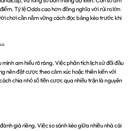
, handicap, và tổng số bàn thắng dự kiến. Con số âm
 điểm. Tỷ lệ Odds cao hơn đồng nghĩa với rủi ro lớn
i chơi cần nắm vững cách đọc bảng kèo trước khi
==
mình am hiểu rõ ràng. Việc phân tích lịch sử đối đầu
ông nên đặt cược theo cảm xúc hoặc thiên kiến với
cách chia nhỏ số tiền cược qua nhiều trận là nguyên
 đánh giá riêng. Việc so sánh kèo giữa nhiều nhà cái