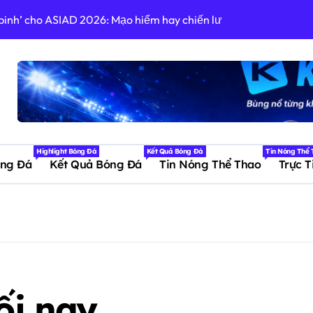
binh’ cho ASIAD 2026: Mạo hiểm hay chiến lược dài hạn?
răm triệu bảng tại Premier League
iến lược thông minh hay sự phụ thuộc nguy hiểm?
 ngoạn mục, rủng rỉnh tiền thưởng trăm tỷ đồng
tương lai: Bouaddi và những viên ngọc thô
Highlight Bóng Đá
Kết Quả Bóng Đá
Tin Nóng Thể
ABAROVSK: CHIẾN THẮNG NGHẸT THỞ TẠI VOLGOGRAD AR
óng Đá
Kết Quả Bóng Đá
Tin Nóng Thể Thao
Trực 
1 trong trận giao hữu
Rượt Đuổi Kịch Tính Ở USL League Two
ia điểm trong trận giao hữu kịch tính
ước trận ra quân: Quên ngôi vương, sống với hiện tại
ối nay