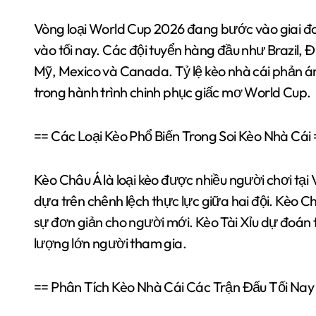
Vòng loại World Cup 2026 đang bước vào giai đoạ
vào tối nay. Các đội tuyển hàng đầu như Brazil,
Mỹ, Mexico và Canada. Tỷ lệ kèo nhà cái phản án
trong hành trình chinh phục giấc mơ World Cup.
== Các Loại Kèo Phổ Biến Trong Soi Kèo Nhà Cái 
Kèo Châu Á là loại kèo được nhiều người chơi tại
dựa trên chênh lệch thực lực giữa hai đội. Kèo 
sự đơn giản cho người mới. Kèo Tài Xỉu dự đoán 
lượng lớn người tham gia.
== Phân Tích Kèo Nhà Cái Các Trận Đấu Tối Nay