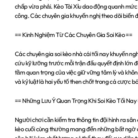
chấp vừa phải. Kèo Tài Xỉu dao động quanh mức 2
công. Các chuyên gia khuyến nghị theo dõi biến đ
== Kinh Nghiệm Từ Các Chuyên Gia Soi Kèo ==
Các chuyên gia soi kèo nhà cái tối nay khuyến ngh
cứu kỹ lưỡng trước mỗi trận đấu quyết định lớn 
tầm quan trọng của việc giữ vững tâm lý và khôn
và kỷ luật là hai yếu tố then chốt trong cá cược 
== Những Lưu Ý Quan Trọng Khi Soi Kèo Tối Nay
Người chơi cần kiểm tra thông tin đội hình ra sân
kèo cuối cùng thường mang đến những bất ngờ đá