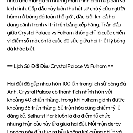
nhau đều mang đến những màn trình diễn hấp dẫn và
kịch tính. Cặp đấu này luôn thu hút sự chú ý của người
hâm mộ bóng đá toàn thế giới, đặc biệt khi cả hai
đang cạnh tranh vị trí trên bảng xếp hạng. Trận đấu
giữa Crystal Palace vs Fulham không chỉ là cuộc chiến
vì điểm số mà còn là cuộc đọ sức giữa hai triết lý bóng
đá khác biệt.
== Lịch Sử Đối Đầu Crystal Palace Và Fulham ==
Hai đội đã gặp nhau hơn 100 lần trong lịch sử bóng đá
Anh. Crystal Palace có thành tích nhỉnh hơn với
khoảng 40 chiến thắng, trong khi Fulham giành được
khoảng 35 trận thắng. Số trận hòa cũng chiếm tỷ lệ
đáng kể. Selhurst Park luôn là địa điểm tổ chức
những trận cầu nảy lửa giữa hai đội. Mỗi trận derby
London này đều tạo ra bầu không khí cuồng nhiệt và