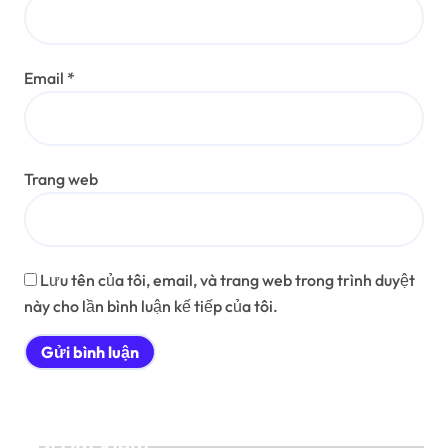
Email
*
Trang web
Lưu tên của tôi, email, và trang web trong trình duyệt
này cho lần bình luận kế tiếp của tôi.
Tìm kiếm