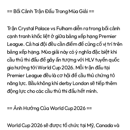
== Bối Cảnh Trận Đấu Trong Mùa Giải ==
Trận Crystal Palace vs Fulham diễn ra trong bối cảnh
cạnh tranh khốc liệt ở giữa bảng xếp hạng Premier
League. Cả hai đội đều cần điểm để củng cố vị trí trên
bảng xếp hạng. Mùa giải này có ý nghĩa đặc biệt khi
cầu thủ thi đấu để gây ấn tượng với HLV tuyển quốc
gia hướng tới World Cup 2026. Mỗi trận đấu tại
Premier League đều là cơ hội để cầu thủ chứng tỏ
năng lực. Bầu không khí derby London sẽ tiếp thêm
động lực cho các cầu thủ thi đấu hết mình.
== Ảnh Hưởng Của World Cup 2026 ==
World Cup 2026 sẽ được tổ chức tại Mỹ, Canada và