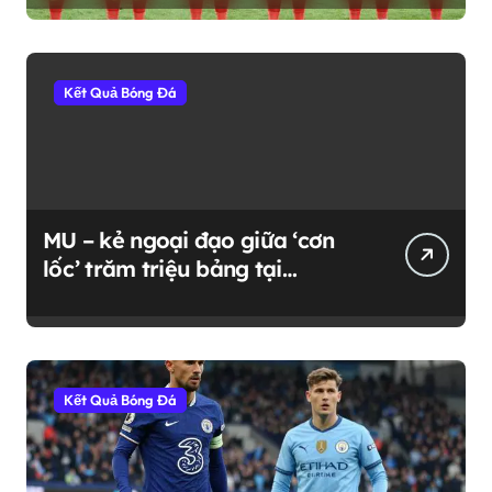
hạn?
Kết Quả Bóng Đá
MU – kẻ ngoại đạo giữa ‘cơn
lốc’ trăm triệu bảng tại
Premier League
Kết Quả Bóng Đá