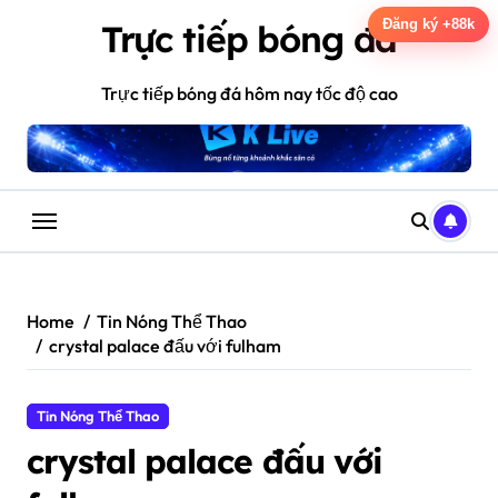
Skip
Đăng ký +88k
Trực tiếp bóng đá
to
content
Trực tiếp bóng đá hôm nay tốc độ cao
Home
Tin Nóng Thể Thao
crystal palace đấu với fulham
Tin Nóng Thể Thao
crystal palace đấu với