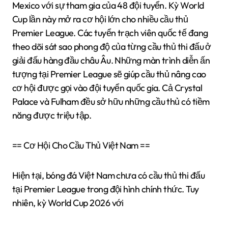
Mexico với sự tham gia của 48 đội tuyển. Kỳ World
Cup lần này mở ra cơ hội lớn cho nhiều cầu thủ
Premier League. Các tuyển trạch viên quốc tế đang
theo dõi sát sao phong độ của từng cầu thủ thi đấu ở
giải đấu hàng đầu châu Âu. Những màn trình diễn ấn
tượng tại Premier League sẽ giúp cầu thủ nâng cao
cơ hội được gọi vào đội tuyển quốc gia. Cả Crystal
Palace và Fulham đều sở hữu những cầu thủ có tiềm
năng được triệu tập.
== Cơ Hội Cho Cầu Thủ Việt Nam ==
Hiện tại, bóng đá Việt Nam chưa có cầu thủ thi đấu
tại Premier League trong đội hình chính thức. Tuy
nhiên, kỳ World Cup 2026 với