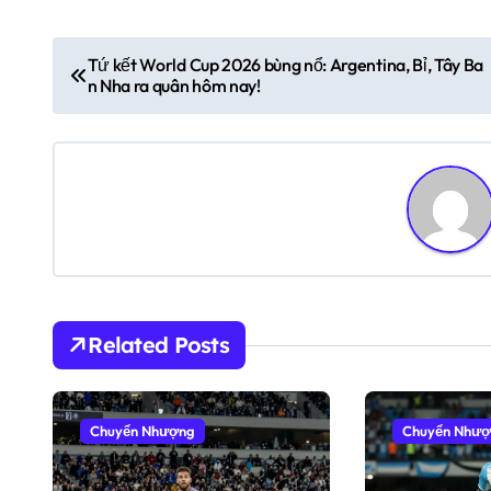
Đ
Tứ kết World Cup 2026 bùng nổ: Argentina, Bỉ, Tây Ba
n Nha ra quân hôm nay!
i
ề
u
h
ư
ớ
Related Posts
n
g
Chuyển Nhượng
Chuyển Như
b