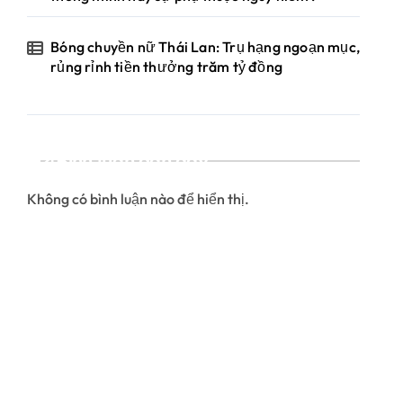
Bóng chuyền nữ Thái Lan: Trụ hạng ngoạn mục,
rủng rỉnh tiền thưởng trăm tỷ đồng
Bình luận gần đây
Không có bình luận nào để hiển thị.