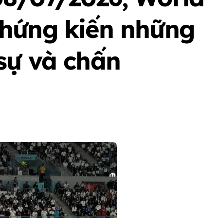
hứng kiến những
sự và chấn