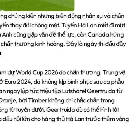
uyển thay đổi chóng mặt. Tuyển Hà Lan mất đi một
ủa Anh cũng gặp vấn đề thể lực, còn Canada hứng
nh chấn thương kinh hoàng. Đây là ngày thi đấu đầy
ủ.
ham dự World Cup 2026 do chấn thương. Trung vệ
ở Euro 2024, đã không kịp bình phục sau ca phẫu
n ngay lập tức triệu tập Lutsharel Geertruida từ
 Oranje, bởi Timber không chỉ chắc chắn trong
g từ tuyến dưới. Geertruida dù có thể hình tốt
ra dấu hỏi lớn cho hàng thủ Hà Lan trước thềm vòng