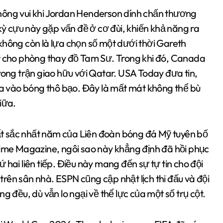
hông vui khi Jordan Henderson dính chấn thương
 kỳ cựu này gặp vấn đề ở cơ đùi, khiến khả năng ra
không còn là lựa chọn số một dưới thời Gareth
ết cho phòng thay đồ Tam Sư. Trong khi đó, Canada
rong trận giao hữu với Qatar. USA Today đưa tin,
pha vào bóng thô bạo. Đây là mất mát không thể bù
iữa.
xuất sắc nhất năm của Liên đoàn bóng đá Mỹ tuyên bố
Time Magazine, ngôi sao này khẳng định đã hồi phục
hai liên tiếp. Điều này mang đến sự tự tin cho đội
 trên sân nhà. ESPN cũng cập nhật lịch thi đấu và đội
g đều, dù vẫn lo ngại về thể lực của một số trụ cột.