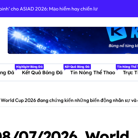
binh’ cho ASIAD 2026: Mạo hiểm hay chiến lược dài hạn?
răm triệu bảng tại Premier League
iến lược thông minh hay sự phụ thuộc nguy hiểm?
 ngoạn mục, rủng rỉnh tiền thưởng trăm tỷ đồng
tương lai: Bouaddi và những viên ngọc thô
Highlight Bóng Đá
Kết Quả Bóng Đá
Tin Nóng Thể
ABAROVSK: CHIẾN THẮNG NGHẸT THỞ TẠI VOLGOGRAD AR
óng Đá
Kết Quả Bóng Đá
Tin Nóng Thể Thao
Trực 
1 trong trận giao hữu
Rượt Đuổi Kịch Tính Ở USL League Two
 World Cup 2026 đang chứng kiến những biến động nhân sự và
ia điểm trong trận giao hữu kịch tính
ước trận ra quân: Quên ngôi vương, sống với hiện tại
8/07/2026, World