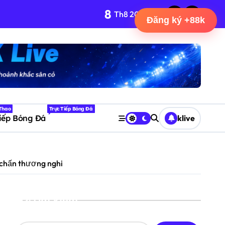
8
Th8 2026, T7
Đăng ký +88k
 Thao
Trực Tiếp Bóng Đá
ENA TRONG NGÀY KHAI MÀN
Tiếp Bóng Đá
klive
 chấn thương nghi
Tìm kiếm