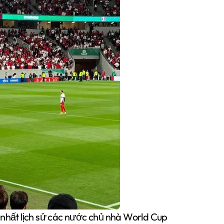
i nhất lịch sử các nước chủ nhà World Cup