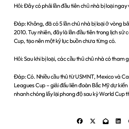
Hỏi: Đây có phải lần đầu tiên chủ nhà bị loại ng
Đáp: Không, đã có 5 lần chủ nhà bị loại ở vòng 
2010. Tuy nhiên, đây là lần đầu tiên trong lịch sử 
Cup, tạo nên một kỷ lục buồn chưa từng có.
Hỏi: Sau khi bị loại, các cầu thủ chủ nhà có tham g
Đáp: Có. Nhiều cầu thủ từ USMNT, Mexico và Ca
Leagues Cup – giải đấu liên đoàn Bắc Mỹ dự kiến 
nhanh chóng lấy lại phong độ sau kỳ World Cup t