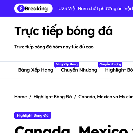
Skip
Breaking
U23 Việt Nam chốt phương án ‘nội 
to
content
MU – kẻ ngoại đạo giữa ‘cơn lốc’ t
Trực tiếp bóng đá
Chelsea và “mỏ vàng” Man City: Ch
Bóng chuyền nữ Thái Lan: Trụ hạng
Trực tiếp bóng đá hôm nay tốc độ cao
Man City âm thầm xây dựng đế chế 
Bảng Xếp Hạng
Chuyển Nhượng
ROTOR VOLGOGRAD 1-0 SKA-KH
Bảng Xếp Hạng
Chuyển Nhượng
Highlight B
Sagan Tosu hủy diệt Verspah Oita 7-
Ballard 4-3 Colorado Storm: Màn 
Home
Highlight Bóng Đá
Canada, Mexico và Mỹ cùng
Eintracht Norderstedt và Havelse ch
HLV Kim Sang Sik gửi tín hiệu lạ tr
Highlight Bóng Đá
Canada, Mexico 