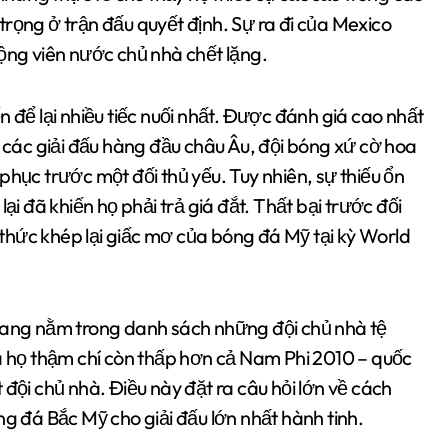
rọng ở trận đấu quyết định. Sự ra đi của Mexico
động viên nước chủ nhà chết lặng.
 để lại nhiều tiếc nuối nhất. Được đánh giá cao nhất
i các giải đấu hàng đầu châu Âu, đội bóng xứ cờ hoa
phục trước một đối thủ yếu. Tuy nhiên, sự thiếu ổn
ại đã khiến họ phải trả giá đắt. Thất bại trước đối
h thức khép lại giấc mơ của bóng đá Mỹ tại kỳ World
 đang nằm trong danh sách những đội chủ nhà tệ
ủa họ thậm chí còn thấp hơn cả Nam Phi 2010 – quốc
đội chủ nhà. Điều này đặt ra câu hỏi lớn về cách
ng đá Bắc Mỹ cho giải đấu lớn nhất hành tinh.