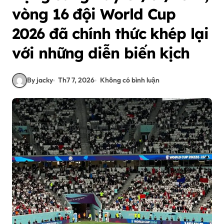
vòng 16 đội World Cup
2026 đã chính thức khép lại
với những diễn biến kịch
By jacky
Th7 7, 2026
Không có bình luận