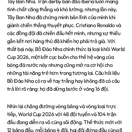
Tây Ban Nha. Trận derby bán đảo Iberia luôn mang
tính chất căng thẳng và khó lường, nhưng lần này,
Tây Ban Nha đã chứng minh bản lĩnh của mình khi
giành chiến thắng thuyết phục. Cristiano Ronaldo và
các đồng đội đã chiến đấu hết mình, nhưng sự thiếu
gắn kết nơi hàng thủ đã khiến họ phải trả giá. Với
thất bại này, Bồ Đào Nha chính thức bị loại khỏi World
Cup 2026, một kết cục buồn cho thế hệ vàng của
bóng đá nước này nhưng cũng mở ra cơ hội cho
những tài năng trẻ hơn trong tương lai. Câu hỏi liệu
Bồ Đào Nha có ra về tay trắng hay không đã có câu
trả lời rõ ràng: họ đã dừng bước ở vòng 16 đội.
Nhìn lại chặng đường vòng bảng và vòng loại trực
tiếp, World Cup 2026 với 48 đội tuyển và 104 trận
đấu đang diễn ra vô cùng sôi động. Thể thức mới với
12 bảng đấu, mỗi bảng 4 đội, hai đội đứng đầu cùng 8