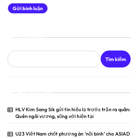
Tìm kiếm
Tìm kiếm
Bài viết mới
HLV Kim Sang Sik gửi tín hiệu lạ trước trận ra quân:
Quên ngôi vương, sống với hiện tại
U23 Việt Nam chốt phương án ‘nội binh’ cho ASIAD