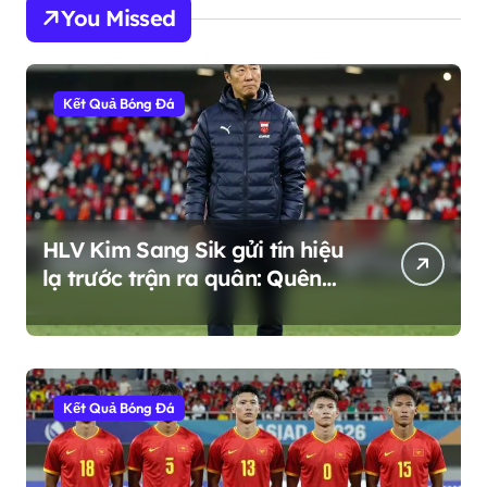
You Missed
Kết Quả Bóng Đá
HLV Kim Sang Sik gửi tín hiệu
lạ trước trận ra quân: Quên
ngôi vương, sống với hiện tại
Kết Quả Bóng Đá