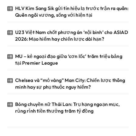
HLV Kim Sang Sik gửi tín hiệu lạ trước trận ra quân:
Quên ngôi vương, sống với hiện tại
U23 Việt Nam chốt phương án ‘nội binh’ cho ASIAD
2026: Mạo hiểm hay chiến lược dài hạn?
MU – kẻ ngoại đạo giữa ‘cơn lốc’ trăm triệu bảng
tại Premier League
Chelsea và “mỏ vàng” Man City: Chiến lược thông
minh hay sự phụ thuộc nguy hiểm?
Bóng chuyền nữ Thái Lan: Trụ hạng ngoạn mục,
rủng rỉnh tiền thưởng trăm tỷ đồng