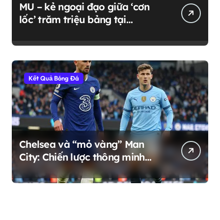
MU – kẻ ngoại đạo giữa ‘cơn
lốc’ trăm triệu bảng tại
Premier League
Kết Quả Bóng Đá
Chelsea và “mỏ vàng” Man
City: Chiến lược thông minh
hay sự phụ thuộc nguy hiểm?