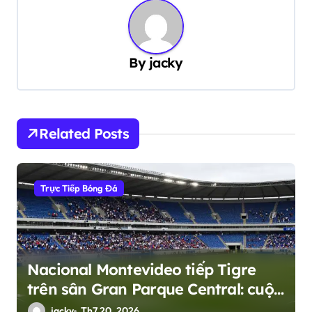
ư
ớ
n
By
jacky
g
b
à
Related Posts
i
v
i
Trực Tiếp Bóng Đá
ế
t
Nacional Montevideo tiếp Tigre
trên sân Gran Parque Central: cuộc
chiến sinh tử tại vòng knock-out
jacky
Th7 20, 2026