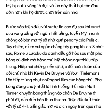
Mỹ bị loại ở vòng 16 đội, và lần này thất bại còn đau
đớn hơn khi họ được chơi trên sân nhà.
Bước vào trận đấu với sự tự tin cao độ sau khi vượt
qua vòng bảng với ngôi nhất bảng, tuyển Mỹ nhanh
chóng có bàn mở tỷ số nhờ quả penalty của Pulisic.
Tuy nhiên, niềm vui ngắn chẳng tày gang khi chỉ 8 phút
sau, Romelu Lukaku đã đánh đầu gỡ hòa sau một pha
bóng cố định mà hàng thủ Mỹ phòng ngự thiếu tập
trung. Hiệp hai chứng kiến sự sụp đổ hoàn toàn của
đội chủ nhà khi Kevin De Bruyne và Youri Tielemans
liên tiếp trừng phạt những sai lầm của hàng thủ. Pha
bóng đáng chú ý nhất là tình huống thủ môn Matt
Turner chuyền bóng thẳng vào chân De Bruyne ở
phút 67, dẫn đến bàn thua thứ ba. Trận đấu kết thúc
với tỷ số 4-1, biến giấc mơ vô địch ngay trên quê nhà