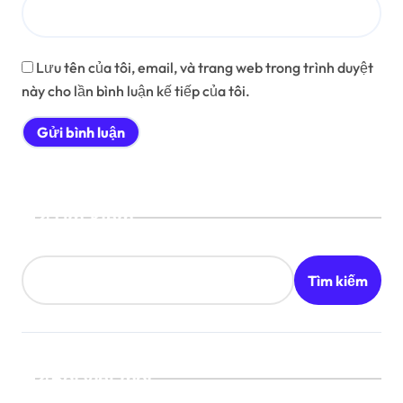
Lưu tên của tôi, email, và trang web trong trình duyệt
này cho lần bình luận kế tiếp của tôi.
Tìm kiếm
Tìm kiếm
Bài viết mới