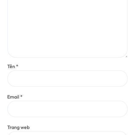
Tên
*
Email
*
Trang web