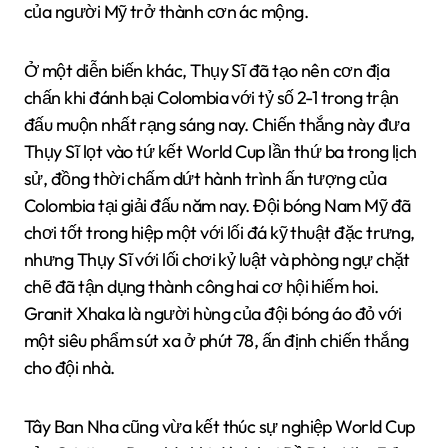
của người Mỹ trở thành cơn ác mộng.
Ở một diễn biến khác, Thụy Sĩ đã tạo nên cơn địa
chấn khi đánh bại Colombia với tỷ số 2-1 trong trận
đấu muộn nhất rạng sáng nay. Chiến thắng này đưa
Thụy Sĩ lọt vào tứ kết World Cup lần thứ ba trong lịch
sử, đồng thời chấm dứt hành trình ấn tượng của
Colombia tại giải đấu năm nay. Đội bóng Nam Mỹ đã
chơi tốt trong hiệp một với lối đá kỹ thuật đặc trưng,
nhưng Thụy Sĩ với lối chơi kỷ luật và phòng ngự chặt
chẽ đã tận dụng thành công hai cơ hội hiếm hoi.
Granit Xhaka là người hùng của đội bóng áo đỏ với
một siêu phẩm sút xa ở phút 78, ấn định chiến thắng
cho đội nhà.
Tây Ban Nha cũng vừa kết thúc sự nghiệp World Cup