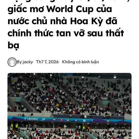
giấc mơ World Cup của
nước chủ nhà Hoa Kỳ đã
chính thức tan vỡ sau thất
bạ
By jacky
Th7 7, 2026
Không có bình luận