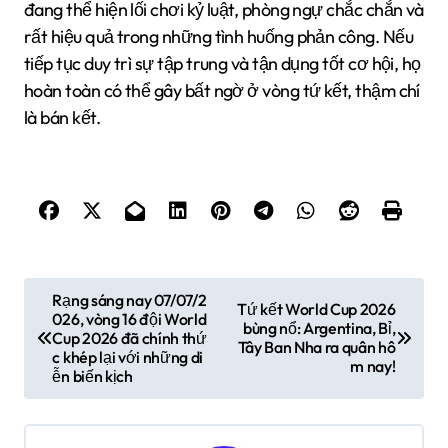
đang thể hiện lối chơi kỷ luật, phòng ngự chắc chắn và
rất hiệu quả trong những tình huống phản công. Nếu
tiếp tục duy trì sự tập trung và tận dụng tốt cơ hội, họ
hoàn toàn có thể gây bất ngờ ở vòng tứ kết, thậm chí
là bán kết.
Đ
Rạng sáng nay 07/07/2
Tứ kết World Cup 2026
026, vòng 16 đội World
i
bùng nổ: Argentina, Bỉ,
Cup 2026 đã chính thứ
Tây Ban Nha ra quân hô
ề
c khép lại với những di
m nay!
ễn biến kịch
u
h