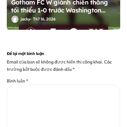
Gotham FC W giành chiến thắng
tối thiểu 1-0 trước Washington
Spirit W tại NWSL Women
jacky
Th7 16, 2026
Để lại một bình luận
Email của bạn sẽ không được hiển thị công khai.
Các
trường bắt buộc được đánh dấu
*
Bình luận
*