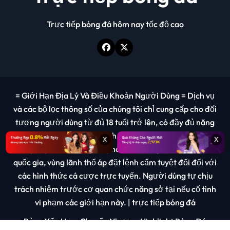
Trực tiếp bóng đá hôm nay tốc độ cao
= Giới Hạn Địa Lý Và Điều Khoản Người Dùng = Dịch vụ
và các bộ lọc thông số của chúng tôi chỉ cung cấp cho đối
tượng người dùng từ đủ 18 tuổi trở lên, có đầy đủ năng
lực hành vi dân sự pháp định. Hệ thống nghiêm cấm việc
x
x
truy cập, sao chép hoặc phát tán thông tin này từ các
quốc gia, vùng lãnh thổ áp đặt lệnh cấm tuyệt đối đối với
các hình thức cá cược trực tuyến. Người dùng tự chịu
trách nhiệm trước cơ quan chức năng sở tại nếu cố tình
vi phạm các giới hạn này.
|
trực tiếp bóng đá
Bảng Xếp Hạng
Chuyển Nhượng
Highlight Bóng Đá