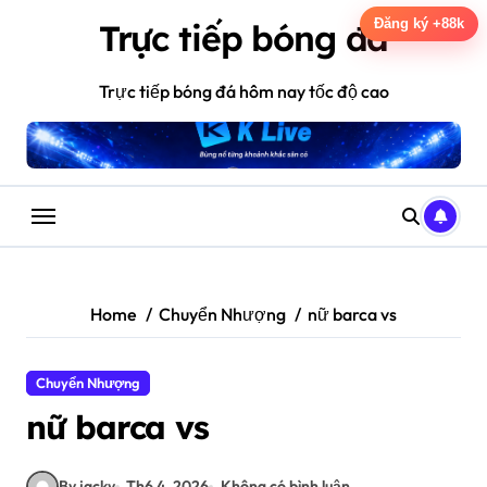
Skip
Đăng ký +88k
Trực tiếp bóng đá
to
content
Trực tiếp bóng đá hôm nay tốc độ cao
Home
Chuyển Nhượng
nữ barca vs
Chuyển Nhượng
nữ barca vs
By jacky
Th6 4, 2026
Không có bình luận