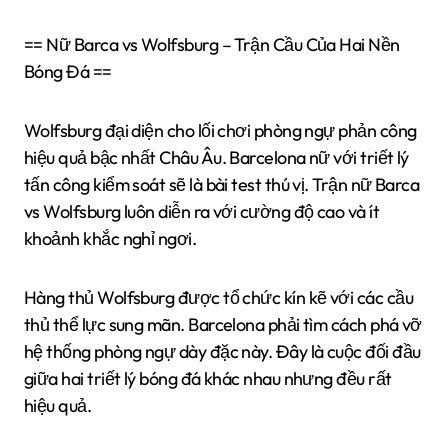
== Nữ Barca vs Wolfsburg – Trận Cầu Của Hai Nền
Bóng Đá ==
Wolfsburg đại diện cho lối chơi phòng ngự phản công
hiệu quả bậc nhất Châu Âu. Barcelona nữ với triết lý
tấn công kiểm soát sẽ là bài test thú vị. Trận nữ Barca
vs Wolfsburg luôn diễn ra với cường độ cao và ít
khoảnh khắc nghỉ ngơi.
Hàng thủ Wolfsburg được tổ chức kín kẽ với các cầu
thủ thể lực sung mãn. Barcelona phải tìm cách phá vỡ
hệ thống phòng ngự dày đặc này. Đây là cuộc đối đầu
giữa hai triết lý bóng đá khác nhau nhưng đều rất
hiệu quả.