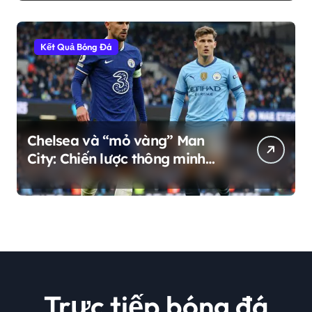
Kết Quả Bóng Đá
Chelsea và “mỏ vàng” Man
City: Chiến lược thông minh
hay sự phụ thuộc nguy hiểm?
Trực tiếp bóng đá