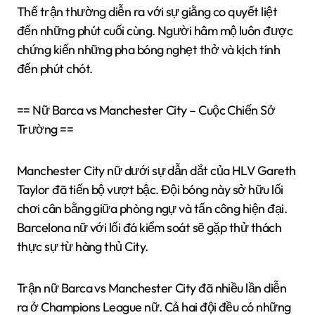
Thế trận thường diễn ra với sự giằng co quyết liệt
đến những phút cuối cùng. Người hâm mộ luôn được
chứng kiến những pha bóng nghẹt thở và kịch tính
đến phút chót.
== Nữ Barca vs Manchester City – Cuộc Chiến Sở
Trường ==
Manchester City nữ dưới sự dẫn dắt của HLV Gareth
Taylor đã tiến bộ vượt bậc. Đội bóng này sở hữu lối
chơi cân bằng giữa phòng ngự và tấn công hiện đại.
Barcelona nữ với lối đá kiểm soát sẽ gặp thử thách
thực sự từ hàng thủ City.
Trận nữ Barca vs Manchester City đã nhiều lần diễn
ra ở Champions League nữ. Cả hai đội đều có những