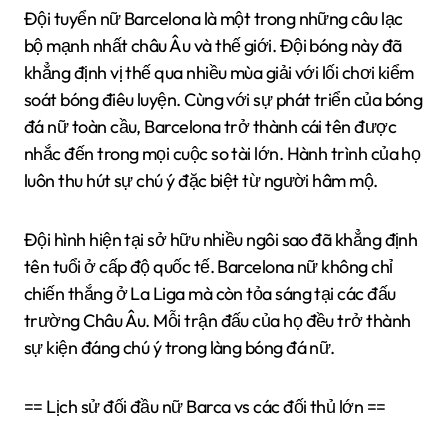
Đội tuyển nữ Barcelona là một trong những câu lạc
bộ mạnh nhất châu Âu và thế giới. Đội bóng này đã
khẳng định vị thế qua nhiều mùa giải với lối chơi kiểm
soát bóng điêu luyện. Cùng với sự phát triển của bóng
đá nữ toàn cầu, Barcelona trở thành cái tên được
nhắc đến trong mọi cuộc so tài lớn. Hành trình của họ
luôn thu hút sự chú ý đặc biệt từ người hâm mộ.
Đội hình hiện tại sở hữu nhiều ngôi sao đã khẳng định
tên tuổi ở cấp độ quốc tế. Barcelona nữ không chỉ
chiến thắng ở La Liga mà còn tỏa sáng tại các đấu
trường Châu Âu. Mỗi trận đấu của họ đều trở thành
sự kiện đáng chú ý trong làng bóng đá nữ.
== Lịch sử đối đầu nữ Barca vs các đối thủ lớn ==