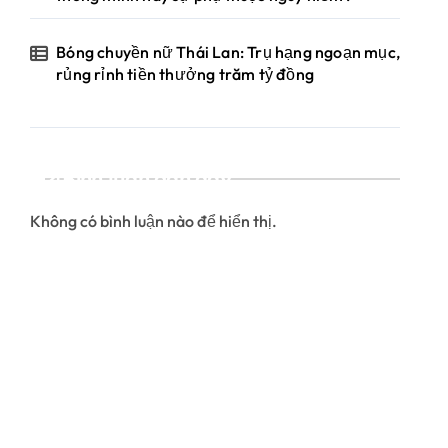
Bóng chuyền nữ Thái Lan: Trụ hạng ngoạn mục,
rủng rỉnh tiền thưởng trăm tỷ đồng
Bình luận gần đây
Không có bình luận nào để hiển thị.