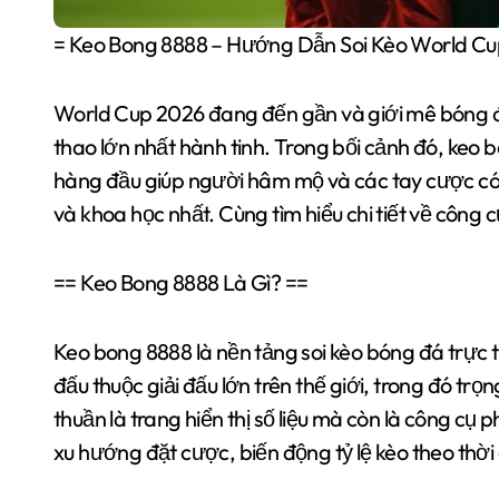
= Keo Bong 8888 – Hướng Dẫn Soi Kèo World Cup
World Cup 2026 đang đến gần và giới mê bóng đ
thao lớn nhất hành tinh. Trong bối cảnh đó, keo
hàng đầu giúp người hâm mộ và các tay cược có t
và khoa học nhất. Cùng tìm hiểu chi tiết về công c
== Keo Bong 8888 Là Gì? ==
Keo bong 8888 là nền tảng soi kèo bóng đá trực 
đấu thuộc giải đấu lớn trên thế giới, trong đó t
thuần là trang hiển thị số liệu mà còn là công c
xu hướng đặt cược, biến động tỷ lệ kèo theo thời