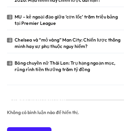
2026: Mạo hiểm hay chiến lược dài hạn?
MU – kẻ ngoại đạo giữa ‘cơn lốc’ trăm triệu bảng
tại Premier League
Chelsea và “mỏ vàng” Man City: Chiến lược thông
minh hay sự phụ thuộc nguy hiểm?
Bóng chuyền nữ Thái Lan: Trụ hạng ngoạn mục,
rủng rỉnh tiền thưởng trăm tỷ đồng
Bình luận gần đây
Không có bình luận nào để hiển thị.