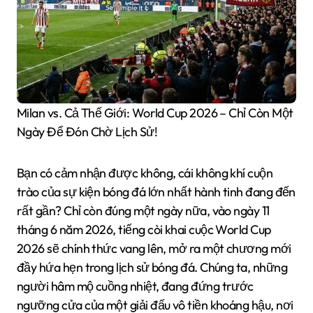
Milan vs. Cả Thế Giới: World Cup 2026 – Chỉ Còn Một
Ngày Để Đón Chờ Lịch Sử!
Bạn có cảm nhận được không, cái không khí cuộn
trào của sự kiện bóng đá lớn nhất hành tinh đang đến
rất gần? Chỉ còn đúng một ngày nữa, vào ngày 11
tháng 6 năm 2026, tiếng còi khai cuộc World Cup
2026 sẽ chính thức vang lên, mở ra một chương mới
đầy hứa hẹn trong lịch sử bóng đá. Chúng ta, những
người hâm mộ cuồng nhiệt, đang đứng trước
ngưỡng cửa của một giải đấu vô tiền khoáng hậu, nơi