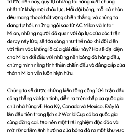
trước đến nay, quy tụ những tài năng xuất chúng
nhất từ khắp mọi châu lục. Mỗi đội bóng, mỗi cá nhân
đều mang theo khát vọng chiến thắng, và chúng ta
đang tự hỏi, những ngôi sao từ AC Milan và Inter
Milan, những người đã quen với áp lực của các trận
derby nảy lửa, sẽ tỏa sáng như thế nào khi đối diện
với tầm vóc khổng lồ của giải đấu này? Họ sẽ đại diện
cho Milan đối đầu với những nền bóng đá hàng đầu,
chứng minh rằng tinh thần chiến đấu và đẳng cấp của
thành Milan vẫn luôn hiện hữu.
Chúng ta sẽ được chứng kiến tổng cộng 104 trận đấu
căng thẳng và kịch tính, diễn ra trên khắp ba quốc gia
chủ nhà hùng vĩ: Hoa Kỳ, Canada và Mexico. Đây là
lần đầu tiên trong lịch sử World Cup có ba quốc gia
cùng đăng cai, tạo nên một trải nghiệm độc đáo và
mở rộng tầm ảnh hưởng của bóng đá ra một khu vực