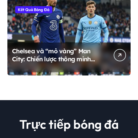
Kết Quả Bóng Đá
Chelsea và “mỏ vàng” Man
City: Chiến lược thông minh
hay sự phụ thuộc nguy hiểm?
Trực tiếp bóng đá