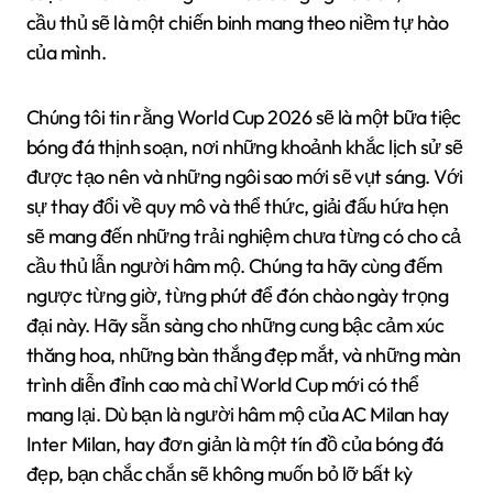
cầu thủ sẽ là một chiến binh mang theo niềm tự hào
của mình.
Chúng tôi tin rằng World Cup 2026 sẽ là một bữa tiệc
bóng đá thịnh soạn, nơi những khoảnh khắc lịch sử sẽ
được tạo nên và những ngôi sao mới sẽ vụt sáng. Với
sự thay đổi về quy mô và thể thức, giải đấu hứa hẹn
sẽ mang đến những trải nghiệm chưa từng có cho cả
cầu thủ lẫn người hâm mộ. Chúng ta hãy cùng đếm
ngược từng giờ, từng phút để đón chào ngày trọng
đại này. Hãy sẵn sàng cho những cung bậc cảm xúc
thăng hoa, những bàn thắng đẹp mắt, và những màn
trình diễn đỉnh cao mà chỉ World Cup mới có thể
mang lại. Dù bạn là người hâm mộ của AC Milan hay
Inter Milan, hay đơn giản là một tín đồ của bóng đá
đẹp, bạn chắc chắn sẽ không muốn bỏ lỡ bất kỳ