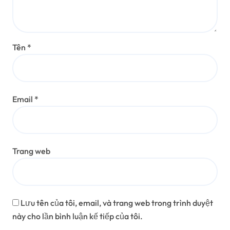
Tên
*
Email
*
Trang web
Lưu tên của tôi, email, và trang web trong trình duyệt
này cho lần bình luận kế tiếp của tôi.