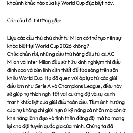
khoảnh khắc nào của kỳ World Cup đặc biệt này.
Các câu hỏi thường gặp:
Liệu các cầu thủ chủ chốt từ Milan có thể tạo nên sự
khác biệt tại World Cup 2026 không?
Chắc chắn rồi, những cầu thủ hàng đầu từ cả AC
Milan và Inter Milan đều sở hữu kinh nghiệm thi đấu
đỉnh cao và bản lĩnh cần thiết để tỏa sáng trên sân
khấu World Cup. Họ đã quen với áp lực từ các giải
đấu lớn như Serie A và Champions League, điều này
sẽ giúp họ thích nghi tốt với cường độ và sự cạnh
tranh khốc liệt của giải đấu toàn cầu. Tầm ảnh hưởng
của họ không chỉ giới hạn ở kỹ năng cá nhân mà còn ở
khả năng lãnh đạo và tinh thần đồng đội mà họ mang
lại cho đội tuyển quốc gia của mình. Chúng ta đã