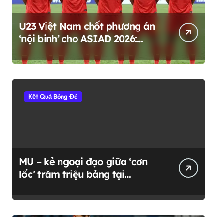
U23 Việt Nam chốt phương án
‘nội binh’ cho ASIAD 2026:
Mạo hiểm hay chiến lược dài
hạn?
Kết Quả Bóng Đá
MU – kẻ ngoại đạo giữa ‘cơn
lốc’ trăm triệu bảng tại
Premier League