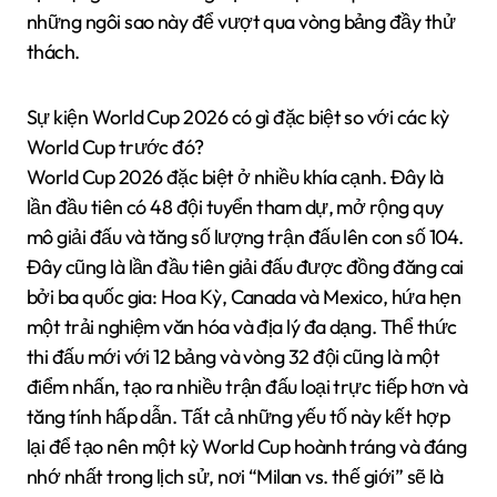
những ngôi sao này để vượt qua vòng bảng đầy thử
thách.
Sự kiện World Cup 2026 có gì đặc biệt so với các kỳ
World Cup trước đó?
World Cup 2026 đặc biệt ở nhiều khía cạnh. Đây là
lần đầu tiên có 48 đội tuyển tham dự, mở rộng quy
mô giải đấu và tăng số lượng trận đấu lên con số 104.
Đây cũng là lần đầu tiên giải đấu được đồng đăng cai
bởi ba quốc gia: Hoa Kỳ, Canada và Mexico, hứa hẹn
một trải nghiệm văn hóa và địa lý đa dạng. Thể thức
thi đấu mới với 12 bảng và vòng 32 đội cũng là một
điểm nhấn, tạo ra nhiều trận đấu loại trực tiếp hơn và
tăng tính hấp dẫn. Tất cả những yếu tố này kết hợp
lại để tạo nên một kỳ World Cup hoành tráng và đáng
nhớ nhất trong lịch sử, nơi “Milan vs. thế giới” sẽ là