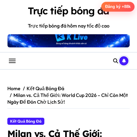
Skip
Đăng ký +88k
Trực tiếp bóng đá
to
content
Trực tiếp bóng đá hôm nay tốc độ cao
Home
Kết Quả Bóng Đá
Milan vs. Cả Thế Giới: World Cup 2026 – Chỉ Còn Một
Ngày Để Đón Chờ Lịch Sử!
Kết Quả Bóng Đá
Milan vs. Cả Thế Giới: