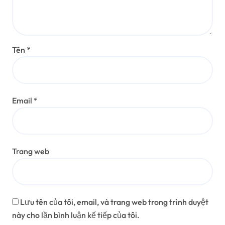
Tên
*
Email
*
Trang web
Lưu tên của tôi, email, và trang web trong trình duyệt
này cho lần bình luận kế tiếp của tôi.