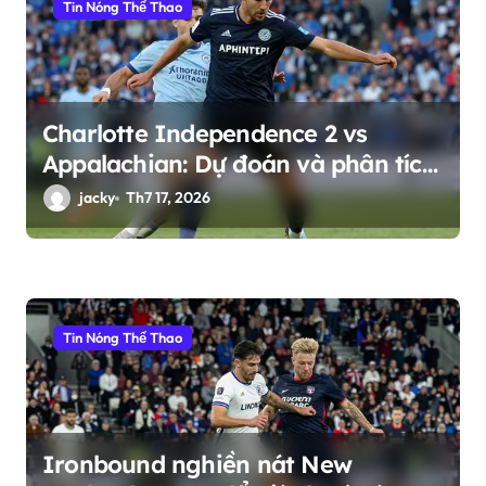
Tin Nóng Thể Thao
Charlotte Independence 2 vs
Appalachian: Dự đoán và phân tích
USL League Two
jacky
Th7 17, 2026
Tin Nóng Thể Thao
Ironbound nghiền nát New