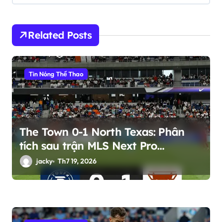
b
à
Related Posts
i
v
i
Tin Nóng Thể Thao
ế
t
The Town 0-1 North Texas: Phân
tích sau trận MLS Next Pro
19/07/2026
jacky
Th7 19, 2026