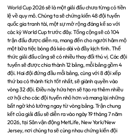
World Cup 2026 sẽ là một giải đấu chưa từng có tiền
lệ về quy mô. Chúng ta sẽ chứng kiến 48 đội tuyển
quốc gia tranh tài, một sự mở rộng đáng kể so với
các kỳ World Cup trước đây. Tổng cộng sẽ có 104
trận đấu được diễn ra, mang đến cho người hâm mộ
một bữa tiệc bóng đá kéo dài và đầy kịch tính. Thể
thức giải đấu cũng sẽ có nhiều thay đổi thú vị. Các đội
tuyển sẽ được chia thành 12 bảng, mỗi bảng gồm 4
đội. Hai đội đứng đầu mỗi bảng, cùng với 8 đội xếp
thứ ba có thành tích tốt nhất, sẽ giành quyền vào
vòng 32 đội. Điều này hứa hẹn sẽ tạo ra thêm nhiều
cơ hội cho các đội tuyển nhỏ hơn và mang lại những
bất ngờ khó lường ngay từ vòng bảng. Trận chung
kết của giải đấu sẽ diễn ra vào ngày 19 tháng 7 năm
2026, tại Sân vận động MetLife, New York/New
Jersey, nơi chúng ta sẽ cùng nhau chứng kiến đội