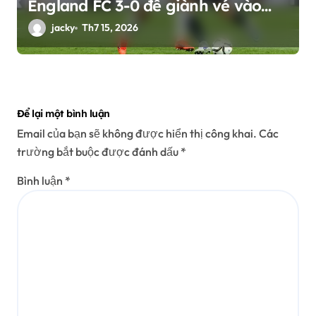
England FC 3-0 để giành vé vào
vòng trong
jacky
Th7 15, 2026
Để lại một bình luận
Email của bạn sẽ không được hiển thị công khai.
Các
trường bắt buộc được đánh dấu
*
Bình luận
*