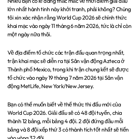
Nhiều bạn có lẽ đang thắc mắc về thời điểm giải đấu
lớn nhất hành tinh này khởi tranh, phải không? Chúng
tôi xin xác nhận rằng World Cup 2026 sẽ chính thức
khai mạc vào ngày 11 tháng 6 năm 2026, tức là chỉ còn
một ngày nữa thôi.
Về địa điểm tổ chức các trận đấu quan trọng nhất,
trận khai mạc sẽ diễn ra tại Sân vận động Azteca ở
Thành phố Mexico, trong khi trận chung kết sẽ được
tổ chức vào ngày 19 tháng 7 năm 2026 tại Sân vận
động MetLife, New York/New Jersey.
Bạn có thể muốn biết về thể thức thi đấu mới của
World Cup 2026. Giải đấu sẽ có 48 đội tuyển, chia
thành 12 bảng, mỗi bảng 4 đội. 2 đội đứng đầu mỗi
bảng và 8 đội xếp thứ 3 có thành tích tốt nhất sẽ tiến
vào vòng 32 đội.