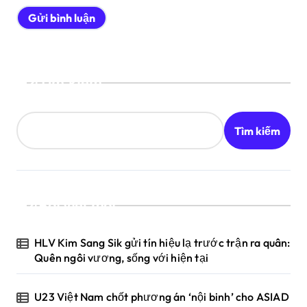
Tìm kiếm
Tìm kiếm
Bài viết mới
HLV Kim Sang Sik gửi tín hiệu lạ trước trận ra quân:
Quên ngôi vương, sống với hiện tại
U23 Việt Nam chốt phương án ‘nội binh’ cho ASIAD