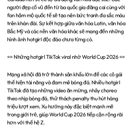
người đẹp cổ vũ đến từ ba quốc gia đăng cai cùng với
fan hâm mộ quốc tế sẽ tạo nên bức tranh đa sắc màu
trên khán đài. Sự kết hợp giữa văn hóa Latin, văn hóa
Bắc Mỹ và các nền văn hóa khác sẽ mang đến những
hình ảnh hotgirl độc đáo chưa từng có.
== Những hotgirl TikTok viral nhờ World Cup 2026 ==
Mạng xã hội đã trở thành sân khấu lớn để các cô gái
thể hiện tài năng và đam mê bóng đá. Nhiều hotgirl
TikTok đã tạo những video ăn mừng, nhảy choreo
theo nhịp bóng đá, thử thách penalty thu hút hàng
triệu lượt xem. Xu hướng này đặc biệt mạnh mẽ
trong giới trẻ, giúp World Cup 2026 tiếp cận rộng rãi
hơn với thế hệ Z.