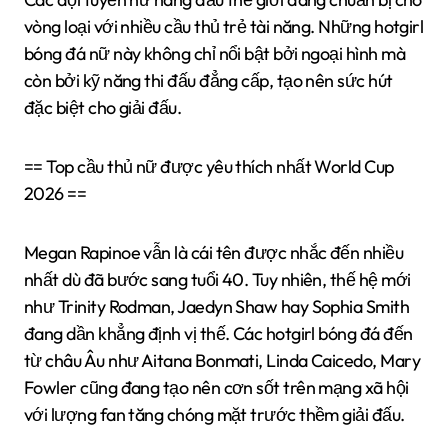
vòng loại với nhiều cầu thủ trẻ tài năng. Những hotgirl
bóng đá nữ này không chỉ nổi bật bởi ngoại hình mà
còn bởi kỹ năng thi đấu đẳng cấp, tạo nên sức hút
đặc biệt cho giải đấu.
== Top cầu thủ nữ được yêu thích nhất World Cup
2026 ==
Megan Rapinoe vẫn là cái tên được nhắc đến nhiều
nhất dù đã bước sang tuổi 40. Tuy nhiên, thế hệ mới
như Trinity Rodman, Jaedyn Shaw hay Sophia Smith
đang dần khẳng định vị thế. Các hotgirl bóng đá đến
từ châu Âu như Aitana Bonmati, Linda Caicedo, Mary
Fowler cũng đang tạo nên cơn sốt trên mạng xã hội
với lượng fan tăng chóng mặt trước thềm giải đấu.