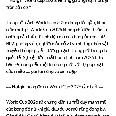
= Hotgirl World Cup 2026: Những gương mặt nổi bật
trên sân cỏ =
Trong bối cảnh World Cup 2026 đang đến gần, khái
niệm hotgirl World Cup 2026 không chỉ đơn thuần là
những cầu thủ nữ xinh đẹp mà còn bao gồm các nữ
BLV, phóng viên, người mẫu cổ vũ và những nhân vật
truyền thông gây ấn tượng mạnh trong giới bóng đá
quốc tế. Sự kiện lớn nhất hành tinh năm 2026 hứa
hẹn sẽ mang đến một làn sóng mới với sự góp mặt
của nhiều cô gái tài năng và xinh đẹp.
== Hotgirl bóng đá nữ World Cup 2026 cần biết ==
World Cup 2026 sẽ chứng kiến sự trỗi dậy mạnh mẽ
của bóng đá nữ khi giải đấu được mở rộng đáng kể.
Các đội tuyển nữ hàng đầu thế giới đang chuẩn bị cho