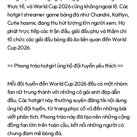
thực tế, và World Cup 2026 cũng không ngoại lệ. Các
hotgirl streamer game bóng đá như Chandni, Kaitlyn,
Cutie hasmic đang thu hút lượng lớn người xem. Họ
phát trực tiếp các trận đấu, giải đấu phụ và thậm chí
tổ chức các giải đấu bóng đá ảo liên quan đến World
Cup 2026.
== Phong trào hotgirl ủng hộ đội tuyển yêu thích ==
Mỗi đội tuyển đến World Cup 2026 đều có một nhóm
fan nữ trung thành với những cô gái xinh đẹp dẫn
đầu. Các hotgirl này thường xuyên đăng tải nội dung
ủng hộ đội tuyển, từ trang phục cổ vũ đến những bài
viết phân tích. Phong trào này đã tạo nên những cộng
đồng fan lớn trên toàn cầu, kết nối những người có
chung đam mê bóng đá.