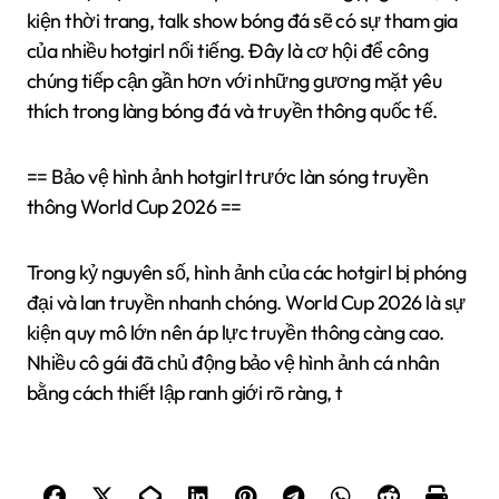
kiện thời trang, talk show bóng đá sẽ có sự tham gia
của nhiều hotgirl nổi tiếng. Đây là cơ hội để công
chúng tiếp cận gần hơn với những gương mặt yêu
thích trong làng bóng đá và truyền thông quốc tế.
== Bảo vệ hình ảnh hotgirl trước làn sóng truyền
thông World Cup 2026 ==
Trong kỷ nguyên số, hình ảnh của các hotgirl bị phóng
đại và lan truyền nhanh chóng. World Cup 2026 là sự
kiện quy mô lớn nên áp lực truyền thông càng cao.
Nhiều cô gái đã chủ động bảo vệ hình ảnh cá nhân
bằng cách thiết lập ranh giới rõ ràng, t