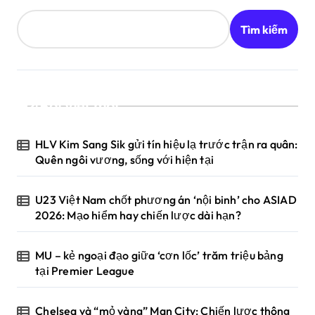
Tìm kiếm
Bài viết mới
HLV Kim Sang Sik gửi tín hiệu lạ trước trận ra quân:
Quên ngôi vương, sống với hiện tại
U23 Việt Nam chốt phương án ‘nội binh’ cho ASIAD
2026: Mạo hiểm hay chiến lược dài hạn?
MU – kẻ ngoại đạo giữa ‘cơn lốc’ trăm triệu bảng
tại Premier League
Chelsea và “mỏ vàng” Man City: Chiến lược thông