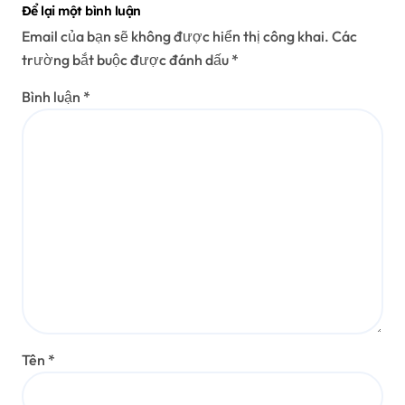
Để lại một bình luận
Email của bạn sẽ không được hiển thị công khai.
Các
trường bắt buộc được đánh dấu
*
Bình luận
*
Tên
*