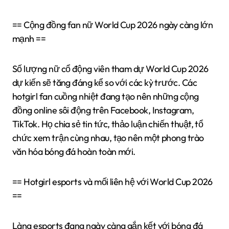
== Cộng đồng fan nữ World Cup 2026 ngày càng lớn
mạnh ==
Số lượng nữ cổ động viên tham dự World Cup 2026
dự kiến sẽ tăng đáng kể so với các kỳ trước. Các
hotgirl fan cuồng nhiệt đang tạo nên những cộng
đồng online sôi động trên Facebook, Instagram,
TikTok. Họ chia sẻ tin tức, thảo luận chiến thuật, tổ
chức xem trận cùng nhau, tạo nên một phong trào
văn hóa bóng đá hoàn toàn mới.
== Hotgirl esports và mối liên hệ với World Cup 2026
==
Làng esports đang ngày càng gắn kết với bóng đá