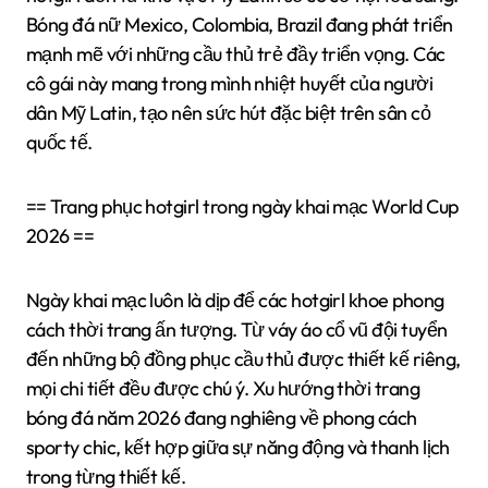
Bóng đá nữ Mexico, Colombia, Brazil đang phát triển
mạnh mẽ với những cầu thủ trẻ đầy triển vọng. Các
cô gái này mang trong mình nhiệt huyết của người
dân Mỹ Latin, tạo nên sức hút đặc biệt trên sân cỏ
quốc tế.
== Trang phục hotgirl trong ngày khai mạc World Cup
2026 ==
Ngày khai mạc luôn là dịp để các hotgirl khoe phong
cách thời trang ấn tượng. Từ váy áo cổ vũ đội tuyển
đến những bộ đồng phục cầu thủ được thiết kế riêng,
mọi chi tiết đều được chú ý. Xu hướng thời trang
bóng đá năm 2026 đang nghiêng về phong cách
sporty chic, kết hợp giữa sự năng động và thanh lịch
trong từng thiết kế.