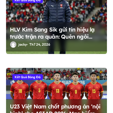
Kết Quả Bóng Đá
v
i
ế
HLV Kim Sang Sik gửi tín hiệu lạ
t
trước trận ra quân: Quên ngôi
vương, sống với hiện tại
jacky
Th7 24, 2026
Kết Quả Bóng Đá
U23 Việt Nam chốt phương án ‘nội