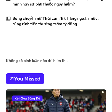
minh hay sự phụ thuộc nguy hiểm?
Bóng chuyền nữ Thái Lan: Trụ hạng ngoạn mục,
rủng rỉnh tiền thưởng trăm tỷ đồng
Bình luận gần đây
Không có bình luận nào để hiển thị.
You Missed
Kết Quả Bóng Đá