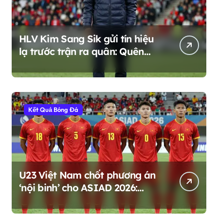
HLV Kim Sang Sik gửi tín hiệu
lạ trước trận ra quân: Quên
ngôi vương, sống với hiện tại
Kết Quả Bóng Đá
U23 Việt Nam chốt phương án
‘nội binh’ cho ASIAD 2026:
Mạo hiểm hay chiến lược dài
hạn?