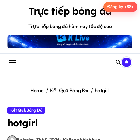
Skip
Đăng ký +88k
Trực tiếp bóng đá
to
content
Trực tiếp bóng đá hôm nay tốc độ cao
Home
Kết Quả Bóng Đá
hotgirl
Kết Quả Bóng Đá
hotgirl
By jacky
Th6 9, 2026
Không có bình luận