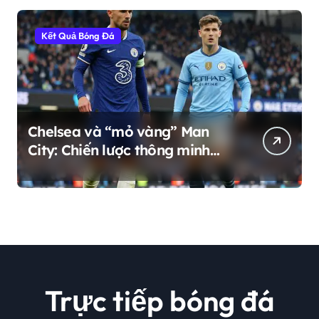
Kết Quả Bóng Đá
Chelsea và “mỏ vàng” Man
City: Chiến lược thông minh
hay sự phụ thuộc nguy hiểm?
Trực tiếp bóng đá