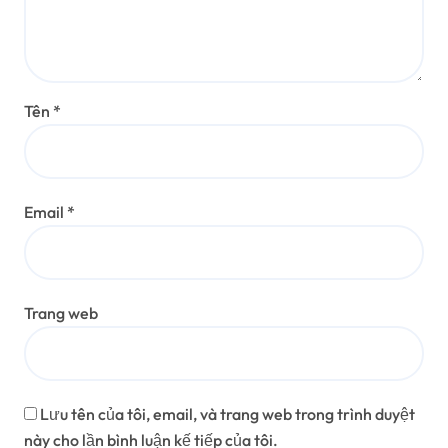
Tên
*
Email
*
Trang web
Lưu tên của tôi, email, và trang web trong trình duyệt
này cho lần bình luận kế tiếp của tôi.