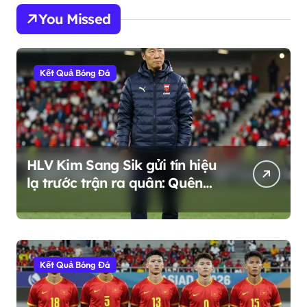
You Missed
Kết Quả Bóng Đá
HLV Kim Sang Sik gửi tín hiệu
lạ trước trận ra quân: Quên
ngôi vương, sống với hiện tại
Kết Quả Bóng Đá