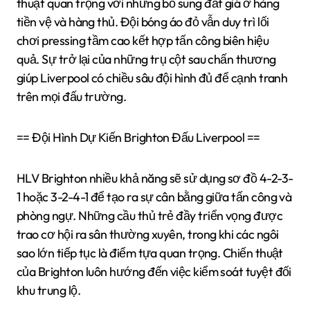
thuật quan trọng với những bổ sung đắt giá ở hàng
tiền vệ và hàng thủ. Đội bóng áo đỏ vẫn duy trì lối
chơi pressing tầm cao kết hợp tấn công biên hiệu
quả. Sự trở lại của những trụ cột sau chấn thương
giúp Liverpool có chiều sâu đội hình đủ để cạnh tranh
trên mọi đấu trường.
== Đội Hình Dự Kiến Brighton Đấu Liverpool ==
HLV Brighton nhiều khả năng sẽ sử dụng sơ đồ 4-2-3-
1 hoặc 3-2-4-1 để tạo ra sự cân bằng giữa tấn công và
phòng ngự. Những cầu thủ trẻ đầy triển vọng được
trao cơ hội ra sân thường xuyên, trong khi các ngôi
sao lớn tiếp tục là điểm tựa quan trọng. Chiến thuật
của Brighton luôn hướng đến việc kiểm soát tuyệt đối
khu trung lộ.