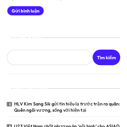
Tìm kiếm
Tìm kiếm
Bài viết mới
HLV Kim Sang Sik gửi tín hiệu lạ trước trận ra quân:
Quên ngôi vương, sống với hiện tại
U23 Việt Nam chốt phương án ‘nội binh’ cho ASIAD