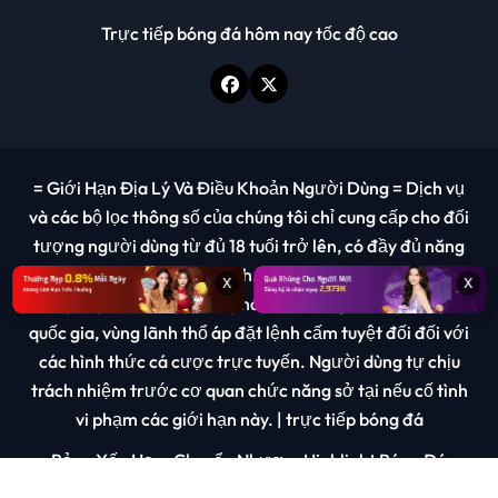
Trực tiếp bóng đá hôm nay tốc độ cao
= Giới Hạn Địa Lý Và Điều Khoản Người Dùng = Dịch vụ
và các bộ lọc thông số của chúng tôi chỉ cung cấp cho đối
tượng người dùng từ đủ 18 tuổi trở lên, có đầy đủ năng
lực hành vi dân sự pháp định. Hệ thống nghiêm cấm việc
x
x
truy cập, sao chép hoặc phát tán thông tin này từ các
quốc gia, vùng lãnh thổ áp đặt lệnh cấm tuyệt đối đối với
các hình thức cá cược trực tuyến. Người dùng tự chịu
trách nhiệm trước cơ quan chức năng sở tại nếu cố tình
vi phạm các giới hạn này.
|
trực tiếp bóng đá
Bảng Xếp Hạng
Chuyển Nhượng
Highlight Bóng Đá
Kết Quả Bóng Đá
Tin Nóng Thể Thao
Trực Tiếp Bóng Đá