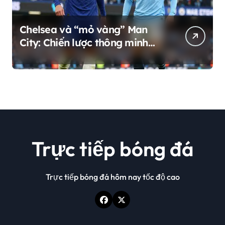
Chelsea và “mỏ vàng” Man
City: Chiến lược thông minh
hay sự phụ thuộc nguy hiểm?
Trực tiếp bóng đá
Trực tiếp bóng đá hôm nay tốc độ cao