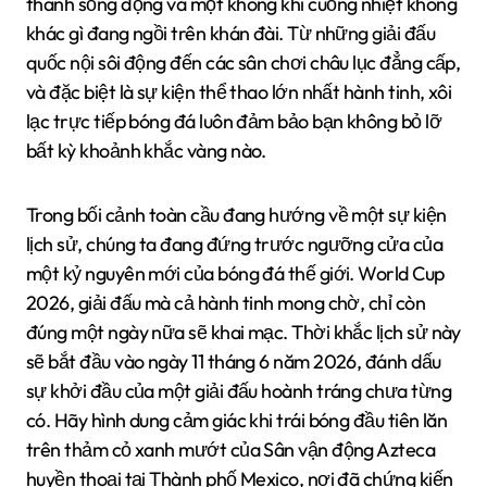
thanh sống động và một không khí cuồng nhiệt không
khác gì đang ngồi trên khán đài. Từ những giải đấu
quốc nội sôi động đến các sân chơi châu lục đẳng cấp,
và đặc biệt là sự kiện thể thao lớn nhất hành tinh, xôi
lạc trực tiếp bóng đá luôn đảm bảo bạn không bỏ lỡ
bất kỳ khoảnh khắc vàng nào.
Trong bối cảnh toàn cầu đang hướng về một sự kiện
lịch sử, chúng ta đang đứng trước ngưỡng cửa của
một kỷ nguyên mới của bóng đá thế giới. World Cup
2026, giải đấu mà cả hành tinh mong chờ, chỉ còn
đúng một ngày nữa sẽ khai mạc. Thời khắc lịch sử này
sẽ bắt đầu vào ngày 11 tháng 6 năm 2026, đánh dấu
sự khởi đầu của một giải đấu hoành tráng chưa từng
có. Hãy hình dung cảm giác khi trái bóng đầu tiên lăn
trên thảm cỏ xanh mướt của Sân vận động Azteca
huyền thoại tại Thành phố Mexico, nơi đã chứng kiến