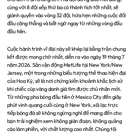
cùng với 8 đội xếp thứ ba có thành tích tốt nhất, sẽ
giành quyền vào vòng 32 đội, hứa hẹn những cuộc đối
đầu căng thẳng và bất ngờ ngay từ những vòng đấu
đầu tiên.
Cuộc hành trình vĩ đại này sẽ khép lại bằng trận chung
kết được mong chờ nhất, diễn ra vào ngày 19 tháng 7
năm 2026. Sân vận động MetLife tại New York/New
Jersey, một trong những biểu tượng thể thao hiện đại
của Hoa Kỳ, sẽ là nơi chứng kiến khoảnh khắc lịch sử
khi chiếc cúp vàng danh giá tìm được chủ nhân mới.
Từ những pha bóng đầu tiên ở Mexico City đến giây
phút vinh quang cuối cùng ở New York, xôi lạc trực
tiếp bóng đá sẽ không ngừng nghỉ để mang đến cho
bạn trải nghiệm xem không gián đoạn, không quảng
cáo làm phiền, với chất lượng cao nhất. Chúng tôi