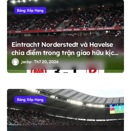
i
Bảng Xếp Hạng
v
i
ế
t
Eintracht Norderstedt và Havelse
chia điểm trong trận giao hữu kịch
tính
jacky
Th7 20, 2026
Bảng Xếp Hạng