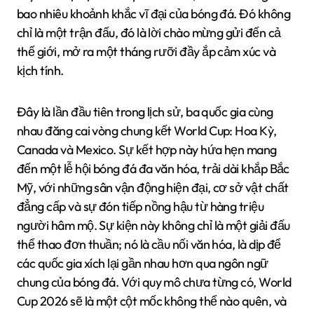
bao nhiêu khoảnh khắc vĩ đại của bóng đá. Đó không
chỉ là một trận đấu, đó là lời chào mừng gửi đến cả
thế giới, mở ra một tháng rưỡi đầy ắp cảm xúc và
kịch tính.
Đây là lần đầu tiên trong lịch sử, ba quốc gia cùng
nhau đăng cai vòng chung kết World Cup: Hoa Kỳ,
Canada và Mexico. Sự kết hợp này hứa hẹn mang
đến một lễ hội bóng đá đa văn hóa, trải dài khắp Bắc
Mỹ, với những sân vận động hiện đại, cơ sở vật chất
đẳng cấp và sự đón tiếp nồng hậu từ hàng triệu
người hâm mộ. Sự kiện này không chỉ là một giải đấu
thể thao đơn thuần; nó là cầu nối văn hóa, là dịp để
các quốc gia xích lại gần nhau hơn qua ngôn ngữ
chung của bóng đá. Với quy mô chưa từng có, World
Cup 2026 sẽ là một cột mốc không thể nào quên, và