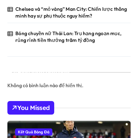
Chelsea và “mỏ vàng” Man City: Chiến lược thông
minh hay sự phụ thuộc nguy hiểm?
Bóng chuyền nữ Thái Lan: Trụ hạng ngoạn mục,
rủng rỉnh tiền thưởng trăm tỷ đồng
Bình luận gần đây
Không có bình luận nào để hiển thị.
You Missed
Kết Quả Bóng Đá