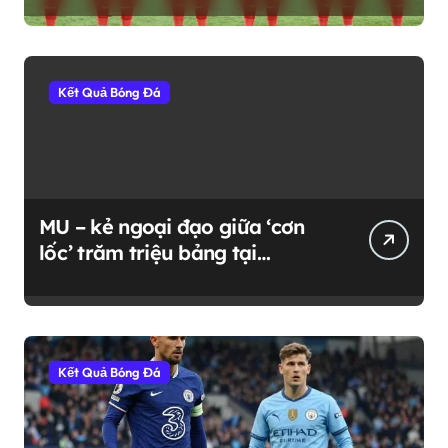
hạn?
Kết Quả Bóng Đá
MU – kẻ ngoại đạo giữa ‘cơn
lốc’ trăm triệu bảng tại
Premier League
Kết Quả Bóng Đá