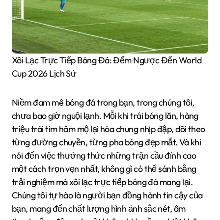
Xôi Lạc Trực Tiếp Bóng Đá: Đếm Ngược Đến World
Cup 2026 Lịch Sử
Niềm đam mê bóng đá trong bạn, trong chúng tôi,
chưa bao giờ nguội lạnh. Mỗi khi trái bóng lăn, hàng
triệu trái tim hâm mộ lại hòa chung nhịp đập, dõi theo
từng đường chuyền, từng pha bóng đẹp mắt. Và khi
nói đến việc thưởng thức những trận cầu đỉnh cao
một cách trọn vẹn nhất, không gì có thể sánh bằng
trải nghiệm mà xôi lạc trực tiếp bóng đá mang lại.
Chúng tôi tự hào là người bạn đồng hành tin cậy của
bạn, mang đến chất lượng hình ảnh sắc nét, âm