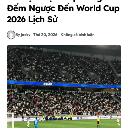
Đếm Ngược Đến World Cup
2026 Lịch Sử
By jacky
Th6 20, 2026
Không có bình luận