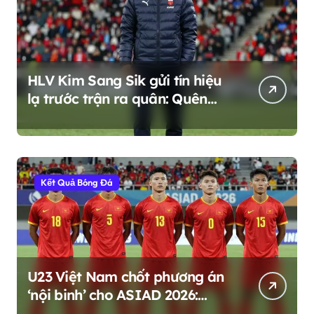
HLV Kim Sang Sik gửi tín hiệu
lạ trước trận ra quân: Quên
ngôi vương, sống với hiện tại
Kết Quả Bóng Đá
U23 Việt Nam chốt phương án
‘nội binh’ cho ASIAD 2026:
Mạo hiểm hay chiến lược dài