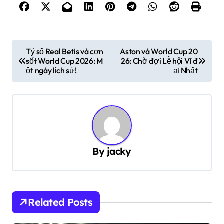
Đ
Tỷ số Real Betis và cơn
Aston và World Cup 20
sốt World Cup 2026: M
26: Chờ đợi Lễ hội Vĩ đ
i
ột ngày lịch sử!
ại Nhất
ề
u
h
ư
ớ
By
jacky
n
g
b
Related Posts
à