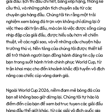
giải đấu: lịch thi đấu chi tiết, bảng xếp hạng, thống kê
cầu thủ, và những phân tích chuyên sâu từ các
chuyên gia hàng đầu. Chúng tôi tin rằng một trải
nghiệm xem bóng đá trọn vẹn không chỉ dừng lại ở
việc theo dõi trận đấu, mà còn là việc được sống cùng
nhịp đập của giải đấu, được hiểu sâu hơn về chiến
thuật, về các ngôi sao, và về những câu chuyện hậu
trường thú vị. Nền tảng của chúng tôi được thiết kế
để trở thành người bạn đồng hành đáng tin cậy của
bạn trong suốt hành trình chinh phục World Cup, từ
trận khai mạc cho đến khoảnh khắc đội tuyển vô địch
nâng cao chiếc cúp vàng danh giá.
Ngoài World Cup 2026, niềm đam mê bóng đá của
bạn sẽ không bao giờ dừng lại. Chúng tôi tự hào là
điểm đến của bạn để xem bd truc tuyen các giải đấu
hàng đầu thế giới khác, từ các giải vô địch quốc gia