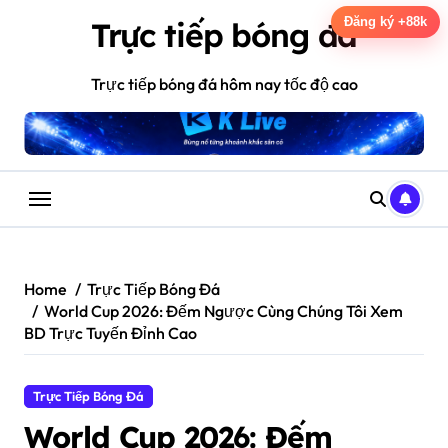
Skip
Đăng ký +88k
Trực tiếp bóng đá
to
content
Trực tiếp bóng đá hôm nay tốc độ cao
Home
Trực Tiếp Bóng Đá
World Cup 2026: Đếm Ngược Cùng Chúng Tôi Xem
BD Trực Tuyến Đỉnh Cao
Trực Tiếp Bóng Đá
World Cup 2026: Đếm