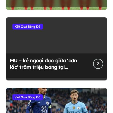
Mạo hiểm hay chiến lược dài
hạn?
Kết Quả Bóng Đá
MU – kẻ ngoại đạo giữa ‘cơn
lốc’ trăm triệu bảng tại
Premier League
Kết Quả Bóng Đá