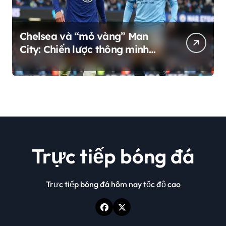
Chelsea và “mỏ vàng” Man
City: Chiến lược thông minh
hay sự phụ thuộc nguy hiểm?
Trực tiếp bóng đá
Trực tiếp bóng đá hôm nay tốc độ cao