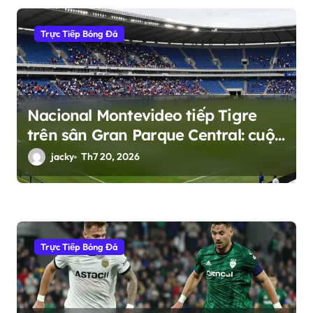
i
Trực Tiếp Bóng Đá
v
i
ế
t
Nacional Montevideo tiếp Tigre
trên sân Gran Parque Central: cuộc
chiến sinh tử tại vòng knock-out
jacky
Th7 20, 2026
Trực Tiếp Bóng Đá