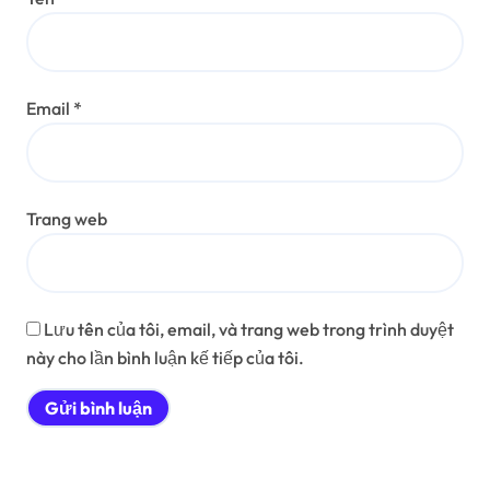
Email
*
Trang web
Lưu tên của tôi, email, và trang web trong trình duyệt
này cho lần bình luận kế tiếp của tôi.