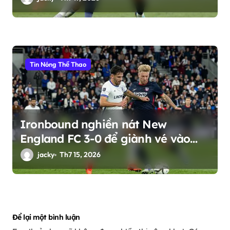
Tin Nóng Thể Thao
Ironbound nghiền nát New
England FC 3-0 để giành vé vào
vòng trong
jacky
Th7 15, 2026
Để lại một bình luận