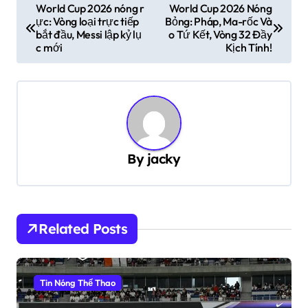
Đ
World Cup 2026 nóng r
World Cup 2026 Nóng
ực: Vòng loại trực tiếp
Bỏng: Pháp, Ma-rốc Và
i
bắt đầu, Messi lập kỷ lụ
o Tứ Kết, Vòng 32 Đầy
ề
c mới
Kịch Tính!
u
h
ư
ớ
By
jacky
n
g
b
à
Related Posts
i
v
Tin Nóng Thể Thao
i