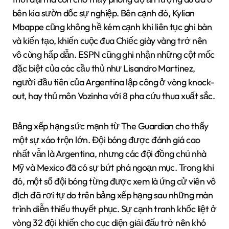
bên kia sườn dốc sự nghiệp. Bên cạnh đó, Kylian
Mbappe cũng không hề kém cạnh khi liên tục ghi bàn
và kiến tạo, khiến cuộc đua Chiếc giày vàng trở nên
vô cùng hấp dẫn. ESPN cũng ghi nhận những cột mốc
đặc biệt của các cầu thủ như Lisandro Martinez,
người đầu tiên của Argentina lập công ở vòng knock-
out, hay thủ môn Vozinha với 8 pha cứu thua xuất sắc.
Bảng xếp hạng sức mạnh từ The Guardian cho thấy
một sự xáo trộn lớn. Đội bóng được đánh giá cao
nhất vẫn là Argentina, nhưng các đội đồng chủ nhà
Mỹ và Mexico đã có sự bứt phá ngoạn mục. Trong khi
đó, một số đội bóng từng được xem là ứng cử viên vô
địch đã rơi tự do trên bảng xếp hạng sau những màn
trình diễn thiếu thuyết phục. Sự cạnh tranh khốc liệt ở
vòng 32 đội khiến cho cục diện giải đấu trở nên khó