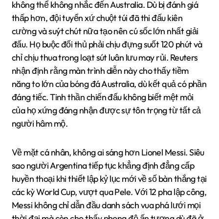
không thể không nhắc đến Australia. Dù bị đánh giá
thấp hơn, đội tuyển xứ chuột túi đã thi đấu kiên
cường và suýt chút nữa tạo nên cú sốc lớn nhất giải
đấu. Họ buộc đối thủ phải chịu đựng suốt 120 phút và
chỉ chịu thua trong loạt sút luân lưu may rủi. Reuters
nhận định rằng màn trình diễn này cho thấy tiềm
năng to lớn của bóng đá Australia, dù kết quả có phần
đáng tiếc. Tinh thần chiến đấu không biết mệt mỏi
của họ xứng đáng nhận được sự tôn trọng từ tất cả
người hâm mộ.
Về mặt cá nhân, không ai sáng hơn Lionel Messi. Siêu
sao người Argentina tiếp tục khẳng định đẳng cấp
huyền thoại khi thiết lập kỷ lục mới về số bàn thắng tại
các kỳ World Cup, vượt qua Pele. Với 12 pha lập công,
Messi không chỉ dẫn đầu danh sách vua phá lưới mọi
thời đại mà còn cho thấy phong độ ấn tượng dù đã ở