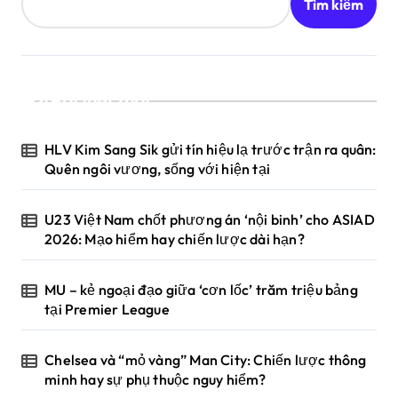
Tìm kiếm
Bài viết mới
HLV Kim Sang Sik gửi tín hiệu lạ trước trận ra quân:
Quên ngôi vương, sống với hiện tại
U23 Việt Nam chốt phương án ‘nội binh’ cho ASIAD
2026: Mạo hiểm hay chiến lược dài hạn?
MU – kẻ ngoại đạo giữa ‘cơn lốc’ trăm triệu bảng
tại Premier League
Chelsea và “mỏ vàng” Man City: Chiến lược thông
minh hay sự phụ thuộc nguy hiểm?