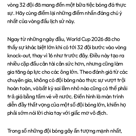
vòng 32 đội đã mang đến một bữa tiệc bóng đá thực
sự. Hãy cùng điểm lại những điểm nhấn đáng chú ý
nhất của vòng đấu lịch sử này.
Ngay từ những ngày đầu, World Cup 2026 đã cho
thấy sự khác biệt lớn khi có tới 32 đội bước vào vòng
knock-out, thay vì 16 như trước đây. Điều này tạo ra
nhiều cặp đấu cân tài cân sức hơn, nhưng cũng làm
gia tăng áp lực cho các ông lớn. Theo đánh giá từ các
chuyên gia, không có đội bóng nào thực sự vượt trội
hoàn toàn, và bất kỳ sai lầm nhỏ nào cũng có thể phải
trả giá bằng tấm vé về nước. Điển hình là màn trình
diễn đầy thất vọng của một số đội bóng lớn, khiến họ
phải sớm nói lời chia tay với giấc mơ vô địch.
Trong số những đội bóng gây ấn tượng mạnh nhất,