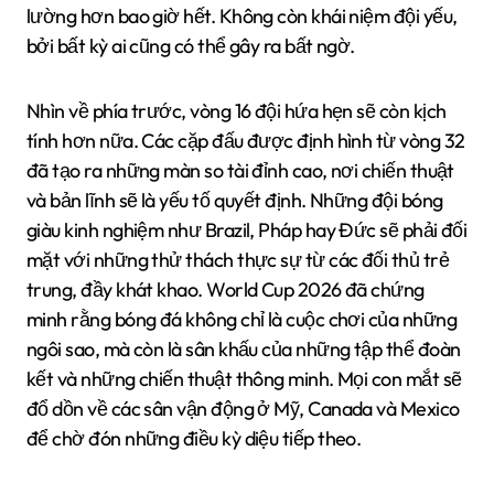
lường hơn bao giờ hết. Không còn khái niệm đội yếu,
bởi bất kỳ ai cũng có thể gây ra bất ngờ.
Nhìn về phía trước, vòng 16 đội hứa hẹn sẽ còn kịch
tính hơn nữa. Các cặp đấu được định hình từ vòng 32
đã tạo ra những màn so tài đỉnh cao, nơi chiến thuật
và bản lĩnh sẽ là yếu tố quyết định. Những đội bóng
giàu kinh nghiệm như Brazil, Pháp hay Đức sẽ phải đối
mặt với những thử thách thực sự từ các đối thủ trẻ
trung, đầy khát khao. World Cup 2026 đã chứng
minh rằng bóng đá không chỉ là cuộc chơi của những
ngôi sao, mà còn là sân khấu của những tập thể đoàn
kết và những chiến thuật thông minh. Mọi con mắt sẽ
đổ dồn về các sân vận động ở Mỹ, Canada và Mexico
để chờ đón những điều kỳ diệu tiếp theo.