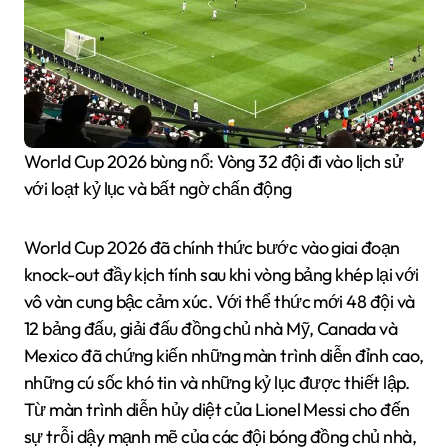
World Cup 2026 bùng nổ: Vòng 32 đội đi vào lịch sử
với loạt kỷ lục và bất ngờ chấn động
World Cup 2026 đã chính thức bước vào giai đoạn
knock-out đầy kịch tính sau khi vòng bảng khép lại với
vô vàn cung bậc cảm xúc. Với thể thức mới 48 đội và
12 bảng đấu, giải đấu đồng chủ nhà Mỹ, Canada và
Mexico đã chứng kiến những màn trình diễn đỉnh cao,
những cú sốc khó tin và những kỷ lục được thiết lập.
Từ màn trình diễn hủy diệt của Lionel Messi cho đến
sự trỗi dậy mạnh mẽ của các đội bóng đồng chủ nhà,