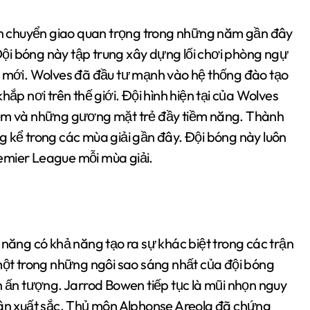
n chuyển giao quan trọng trong những năm gần đây
 Đội bóng này tập trung xây dựng lối chơi phòng ngự
n mới. Wolves đã đầu tư mạnh vào hệ thống đào tạo
hắp nơi trên thế giới. Đội hình hiện tại của Wolves
hiệm và những gương mặt trẻ đầy tiềm năng. Thành
g kể trong các mùa giải gần đây. Đội bóng này luôn
Premier League mỗi mùa giải.
 năng có khả năng tạo ra sự khác biệt trong các trận
t trong những ngôi sao sáng nhất của đội bóng
n ấn tượng. Jarrod Bowen tiếp tục là mũi nhọn nguy
hân xuất sắc. Thủ môn Alphonse Areola đã chứng