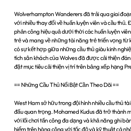
Wolverhampton Wanderers đã trải qua giai đoạ
với nhiều thay đổi về huấn luyện viên và cầu thủ.
phản công hiệu quả dưới thời các huấn luyện viê
trẻ và mang về những tài năng trẻ triển vọng từ k
có sự kết hợp giữa những cầu thủ giàu kinh ng
tích sân khách của Wolves đã được cải thiện đán
đặt mục tiêu cải thiện vị trí trên bảng xếp hạng 
== Những Cầu Thủ Nổi Bật Cần Theo Dõi ==
West Ham sở hữu trong đội hình nhiều cầu thủ tài
đấu quan trọng. Mohamed Kudus đã trở thành mộ
với lối chơi tấn công đa dạng và khả năng ghi bà
hiểm trên hàng công với tốc độ và kỹ thuật cá n