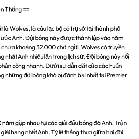
ền Thống ==
 Wolves, là câu lạc bộ có trụ sở tại thành phố
ước Anh. Đội bóng này được thành lập vào năm
sức chứa khoảng 32.000 chỗ ngồi. Wolves có truyền
g nhất Anh nhiều lần trong lịch sử. Đội bóng này nổi
i phản công nhanh. Dưới sự dẫn dắt của các huấn
ng những đội bóng khó bị đánh bại nhất tại Premier
năm gặp nhau tại các giải đấu bóng đá Anh. Trận
 giải hạng nhất Anh. Tỷ lệ thắng thua giữa hai đội