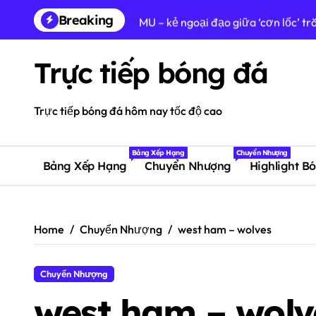
Skip
Breaking
MU – kẻ ngoại đạo giữa ‘cơn lốc’ t
to
content
Chelsea và “mỏ vàng” Man City: Ch
Trực tiếp bóng đá
Bóng chuyền nữ Thái Lan: Trụ hạng
Man City âm thầm xây dựng đế chế 
Trực tiếp bóng đá hôm nay tốc độ cao
ROTOR VOLGOGRAD 1-0 SKA-KH
Bảng Xếp Hạng
Chuyển Nhượng
Sagan Tosu hủy diệt Verspah Oita 7-
Bảng Xếp Hạng
Chuyển Nhượng
Highlight B
Ballard 4-3 Colorado Storm: Màn 
Eintracht Norderstedt và Havelse ch
Home
Chuyển Nhượng
west ham – wolves
HLV Kim Sang Sik gửi tín hiệu lạ tr
Chuyển Nhượng
west ham – wolv