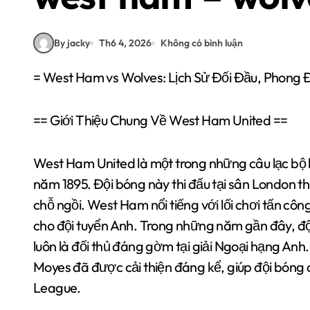
By jacky
Th6 4, 2026
Không có bình luận
= West Ham vs Wolves: Lịch Sử Đối Đầu, Phong
== Giới Thiệu Chung Về West Ham United ==
West Ham United là một trong những câu lạc bộ l
năm 1895. Đội bóng này thi đấu tại sân London
chỗ ngồi. West Ham nổi tiếng với lối chơi tấn công
cho đội tuyển Anh. Trong những năm gần đây, độ
luôn là đối thủ đáng gờm tại giải Ngoại hạng A
Moyes đã được cải thiện đáng kể, giúp đội bóng c
League.