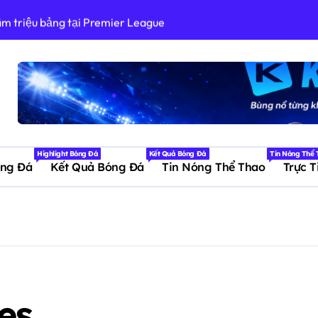
răm triệu bảng tại Premier League
iến lược thông minh hay sự phụ thuộc nguy hiểm?
 ngoạn mục, rủng rỉnh tiền thưởng trăm tỷ đồng
tương lai: Bouaddi và những viên ngọc thô
ABAROVSK: CHIẾN THẮNG NGHẸT THỞ TẠI VOLGOGRAD AR
Highlight Bóng Đá
Kết Quả Bóng Đá
Tin Nóng Thể
1 trong trận giao hữu
óng Đá
Kết Quả Bóng Đá
Tin Nóng Thể Thao
Trực 
Rượt Đuổi Kịch Tính Ở USL League Two
ia điểm trong trận giao hữu kịch tính
ước trận ra quân: Quên ngôi vương, sống với hiện tại
es