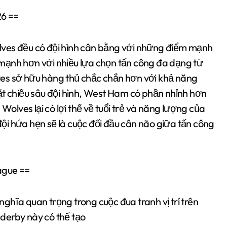
6 ==
lves đều có đội hình cân bằng với những điểm mạnh
mạnh hơn với nhiều lựa chọn tấn công đa dạng từ
olves sở hữu hàng thủ chắc chắn hơn với khả năng
ặt chiều sâu đội hình, West Ham có phần nhỉnh hơn
Wolves lại có lợi thế về tuổi trẻ và năng lượng của
 đội hứa hẹn sẽ là cuộc đối đầu cân não giữa tấn công
ague ==
hĩa quan trọng trong cuộc đua tranh vị trí trên
derby này có thể tạo