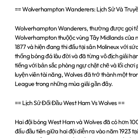
== Wolverhampton Wanderers: Lịch Sử Và Truy
Wolverhampton Wanderers, thường được gọi tắt là
Wolverhampton thuộộc vùng Tây Midlands của n
1877 và hiện đang thi đấu tại sân Molineux với 
thống bóng đá lâu đời và đã từng vô địch giải hạn
tiếng với bản sắc phòng ngự chặt chẽ và lối chơ
luyện viên tài năng, Wolves đã trở thành một tro
League trong những mùa giải gần đây.
== Lịch Sử Đối Đầu West Ham Vs Wolves ==
Hai đội bóng West Ham và Wolves đã có hơn 100 
đấu đầu tiên giữa hai đội diễn ra vào năm 1923 tại