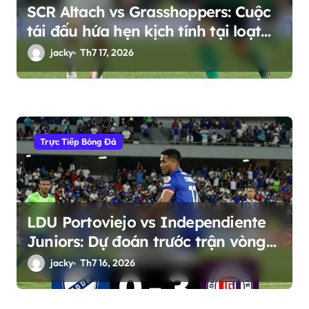
SCR Altach vs Grasshoppers: Cuộc
tái đấu hứa hẹn kịch tính tại loạt
giao hữu hè 2026
jacky
Th7 17, 2026
Trực Tiếp Bóng Đá
LDU Portoviejo vs Independiente
Juniors: Dự đoán trước trận vòng
17 Liga Pro Serie B
jacky
Th7 16, 2026