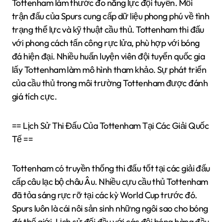
Tottenham làm thước đo năng lực đội tuyển. Mỗi
trận đấu của Spurs cung cấp dữ liệu phong phú về tình
trạng thể lực và kỹ thuật cầu thủ. Tottenham thi đấu
với phong cách tấn công rực lửa, phù hợp với bóng
đá hiện đại. Nhiều huấn luyện viên đội tuyển quốc gia
lấy Tottenham làm mô hình tham khảo. Sự phát triển
của cầu thủ trong môi trường Tottenham được đánh
giá tích cực.
== Lịch Sử Thi Đấu Của Tottenham Tại Các Giải Quốc
Tế ==
Tottenham có truyền thống thi đấu tốt tại các giải đấu
cấp câu lạc bộ châu Âu. Nhiều cựu cầu thủ Tottenham
đã tỏa sáng rực rỡ tại các kỳ World Cup trước đó.
Spurs luôn là cái nôi sản sinh những ngôi sao cho bóng
đá thế giới. Lịch sử đối đầu với các đội bóng hàng đầu