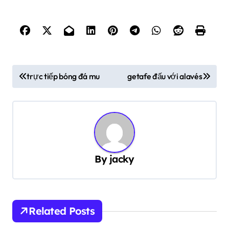
Đ
trực tiếp bóng đá mu
getafe đấu với alavés
i
ề
u
h
ư
By
jacky
ớ
n
g
Related Posts
b