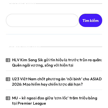
Tìm kiếm
Tìm kiếm
Bài viết mới
HLV Kim Sang Sik gửi tín hiệu lạ trước trận ra quân:
Quên ngôi vương, sống với hiện tại
U23 Việt Nam chốt phương án ‘nội binh’ cho ASIAD
2026: Mạo hiểm hay chiến lược dài hạn?
MU – kẻ ngoại đạo giữa ‘cơn lốc’ trăm triệu bảng
tại Premier League