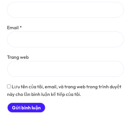
Email
*
Trang web
Lưu tên của tôi, email, và trang web trong trình duyệt
này cho lần bình luận kế tiếp của tôi.