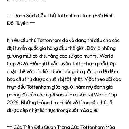
== Danh Sách Cầu Thủ Tottenham Trong Đội Hình
Đội Tuyển ==
Nhiều cầu thủ Tottenham đã và đang thi đấu cho các
đội tuyển quốc gia hàng đầu thế giới. Đây là những
gương mặt có khả năng cao sẽ góp mặt tại World
Cup 2026. Đội ngũ huấn luyện Tottenham phối hợp
chặt chẽ với các liên đoàn bóng đá quốc gia để đảm
bảo cầu thủ được chuẩn bị tốt nhất. Việc theo dõi các
trận đấu Tottenham giúp người hâm mộ đánh giá
phong độ của các ngôi sao sắp ra sân tại World Cup
2026. Những thông tin chi tiết về từng cầu thủ sẽ
được cập nhật liên tục trong suốt mùa giải.
== Các Trận Đấu Quan Trọng Của Tottenham Mùa