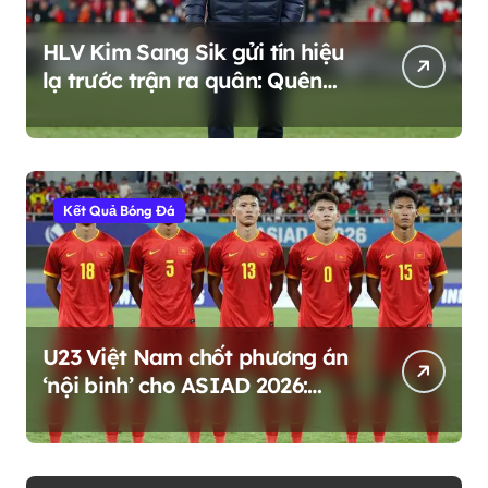
HLV Kim Sang Sik gửi tín hiệu
lạ trước trận ra quân: Quên
ngôi vương, sống với hiện tại
Kết Quả Bóng Đá
U23 Việt Nam chốt phương án
‘nội binh’ cho ASIAD 2026:
Mạo hiểm hay chiến lược dài
hạn?