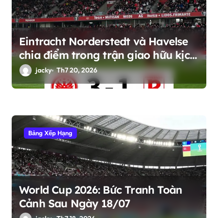
ế
t
Eintracht Norderstedt và Havelse
chia điểm trong trận giao hữu kịch
tính
jacky
Th7 20, 2026
Bảng Xếp Hạng
World Cup 2026: Bức Tranh Toàn
Cảnh Sau Ngày 18/07