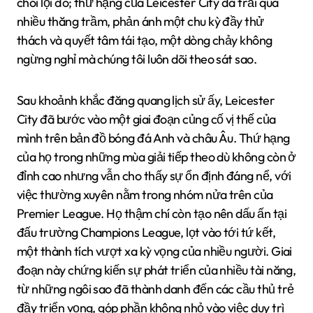
chói lọi đó; thứ hạng của Leicester City đã trải qua
nhiều thăng trầm, phản ánh một chu kỳ đầy thử
thách và quyết tâm tái tạo, một dòng chảy không
ngừng nghỉ mà chúng tôi luôn dõi theo sát sao.
Sau khoảnh khắc đăng quang lịch sử ấy, Leicester
City đã bước vào một giai đoạn củng cố vị thế của
mình trên bản đồ bóng đá Anh và châu Âu. Thứ hạng
của họ trong những mùa giải tiếp theo dù không còn ở
đỉnh cao nhưng vẫn cho thấy sự ổn định đáng nể, với
việc thường xuyên nằm trong nhóm nửa trên của
Premier League. Họ thậm chí còn tạo nên dấu ấn tại
đấu trường Champions League, lọt vào tới tứ kết,
một thành tích vượt xa kỳ vọng của nhiều người. Giai
đoạn này chứng kiến sự phát triển của nhiều tài năng,
từ những ngôi sao đã thành danh đến các cầu thủ trẻ
đầy triển vọng, góp phần không nhỏ vào việc duy trì