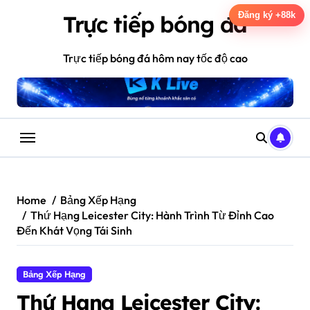
Skip
Đăng ký +88k
Trực tiếp bóng đá
to
content
Trực tiếp bóng đá hôm nay tốc độ cao
Home
Bảng Xếp Hạng
Thứ Hạng Leicester City: Hành Trình Từ Đỉnh Cao
Đến Khát Vọng Tái Sinh
Bảng Xếp Hạng
Thứ Hạng Leicester City: