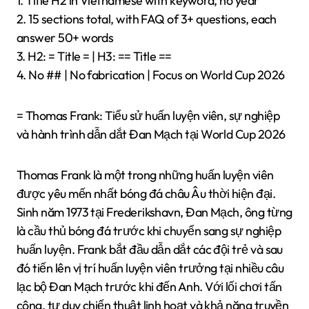
1. Title H2 in Vietnamese with keyword, no year
2. 15 sections total, with FAQ of 3+ questions, each
answer 50+ words
3. H2: = Title = | H3: == Title ==
4. No ## | No fabrication | Focus on World Cup 2026
= Thomas Frank: Tiểu sử huấn luyện viên, sự nghiệp
và hành trình dẫn dắt Đan Mạch tại World Cup 2026
Thomas Frank là một trong những huấn luyện viên
được yêu mến nhất bóng đá châu Âu thời hiện đại.
Sinh năm 1973 tại Frederikshavn, Đan Mạch, ông từng
là cầu thủ bóng đá trước khi chuyển sang sự nghiệp
huấn luyện. Frank bắt đầu dẫn dắt các đội trẻ và sau
đó tiến lên vị trí huấn luyện viên trưởng tại nhiều câu
lạc bộ Đan Mạch trước khi đến Anh. Với lối chơi tấn
công, tư duy chiến thuật linh hoạt và khả năng truyền