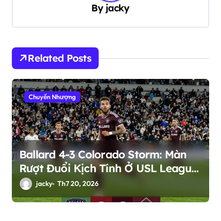
ư
By
jacky
ớ
n
g
Related Posts
b
à
Chuyển Nhượng
i
v
i
ế
Ballard 4-3 Colorado Storm: Màn
t
Rượt Đuổi Kịch Tính Ở USL League
Two
jacky
Th7 20, 2026