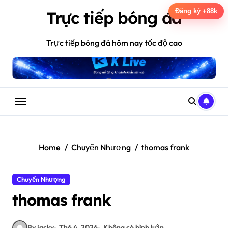
Skip
Đăng ký +88k
Trực tiếp bóng đá
to
content
Trực tiếp bóng đá hôm nay tốc độ cao
Home
Chuyển Nhượng
thomas frank
Chuyển Nhượng
thomas frank
By jacky
Th6 4, 2026
Không có bình luận