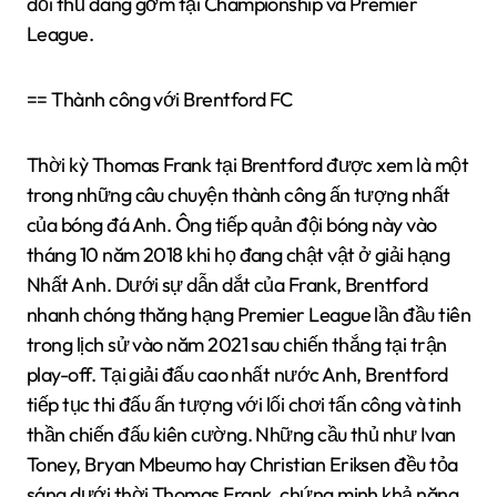
đối thủ đáng gờm tại Championship và Premier
League.
== Thành công với Brentford FC
Thời kỳ Thomas Frank tại Brentford được xem là một
trong những câu chuyện thành công ấn tượng nhất
của bóng đá Anh. Ông tiếp quản đội bóng này vào
tháng 10 năm 2018 khi họ đang chật vật ở giải hạng
Nhất Anh. Dưới sự dẫn dắt của Frank, Brentford
nhanh chóng thăng hạng Premier League lần đầu tiên
trong lịch sử vào năm 2021 sau chiến thắng tại trận
play-off. Tại giải đấu cao nhất nước Anh, Brentford
tiếp tục thi đấu ấn tượng với lối chơi tấn công và tinh
thần chiến đấu kiên cường. Những cầu thủ như Ivan
Toney, Bryan Mbeumo hay Christian Eriksen đều tỏa
sáng dưới thời Thomas Frank, chứng minh khả năng