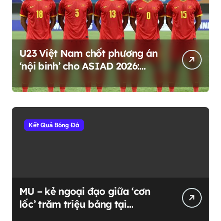
U23 Việt Nam chốt phương án
‘nội binh’ cho ASIAD 2026:
Mạo hiểm hay chiến lược dài
hạn?
Kết Quả Bóng Đá
MU – kẻ ngoại đạo giữa ‘cơn
lốc’ trăm triệu bảng tại
Premier League