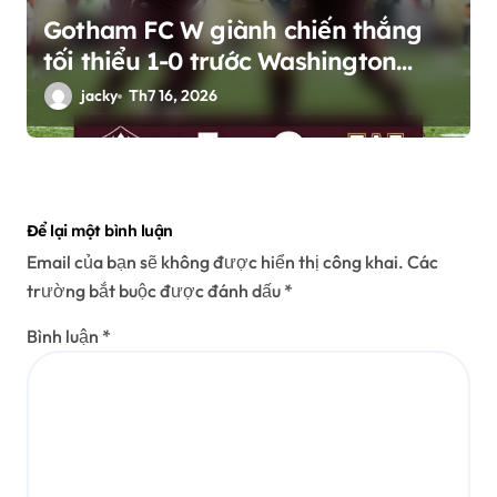
Gotham FC W giành chiến thắng
tối thiểu 1-0 trước Washington
Spirit W tại NWSL Women
jacky
Th7 16, 2026
Để lại một bình luận
Email của bạn sẽ không được hiển thị công khai.
Các
trường bắt buộc được đánh dấu
*
Bình luận
*