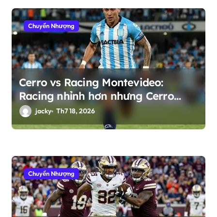
Chuyển Nhượng
Cerro vs Racing Montevideo:
Racing nhỉnh hơn nhưng Cerro
không dễ chơi trên sân nhà
jacky
Th7 18, 2026
Chuyển Nhượng