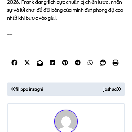
2026. Frank đang tích cực chuẩn bị chiến lược, nhân
sự và lối chơi để đội bóng của mình đạt phong độ cao
nhất khi bước vào giải.
==
Đ
filippo inzaghi
joshua
i
ề
u
h