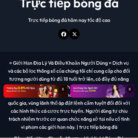
Trực tiếp bóng đá
Trực tiếp bóng đá hôm nay tốc độ cao
= Giới Hạn Địa Lý Và Điều Khoản Người Dùng = Dịch vụ
và các bộ lọc thông số của chúng tôi chỉ cung cấp cho đối
tượng người dùng từ đủ 18 tuổi trở lên, có đầy đủ năng
lực hành vi dân sự pháp định. Hệ thống nghiêm cấm việc
x
x
truy cập, sao chép hoặc phát tán thông tin này từ các
quốc gia, vùng lãnh thổ áp đặt lệnh cấm tuyệt đối đối với
các hình thức cá cược trực tuyến. Người dùng tự chịu
trách nhiệm trước cơ quan chức năng sở tại nếu cố tình
vi phạm các giới hạn này.
|
trực tiếp bóng đá