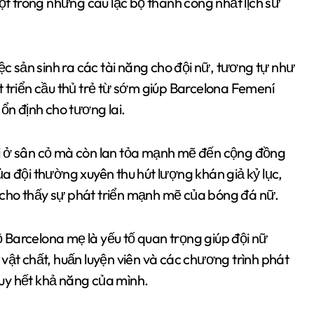
ột trong những câu lạc bộ thành công nhất lịch sử
ệc sản sinh ra các tài năng cho đội nữ, tương tự như
 triển cầu thủ trẻ từ sớm giúp Barcelona Femení
ổn định cho tương lai.
i ở sân cỏ mà còn lan tỏa mạnh mẽ đến cộng đồng
a đội thường xuyên thu hút lượng khán giả kỷ lục,
h, cho thấy sự phát triển mạnh mẽ của bóng đá nữ.
bộ Barcelona mẹ là yếu tố quan trọng giúp đội nữ
vật chất, huấn luyện viên và các chương trình phát
 huy hết khả năng của mình.