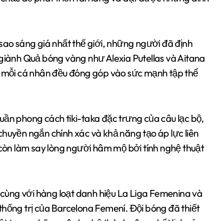
sao sáng giá nhất thế giới, những người đã định
 giành Quả bóng vàng như Alexia Putellas và Aitana
g, mỗi cá nhân đều đóng góp vào sức mạnh tập thể
uần phong cách tiki-taka đặc trưng của câu lạc bộ,
chuyền ngắn chính xác và khả năng tạo áp lực liên
 còn làm say lòng người hâm mộ bởi tính nghệ thuật
cùng với hàng loạt danh hiệu La Liga Femenina và
thống trị của Barcelona Femení. Đội bóng đã thiết