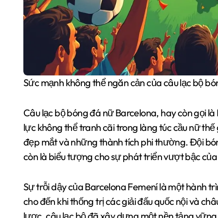
Sức mạnh không thể ngăn cản của câu lạc bộ b
Câu lạc bộ bóng đá nữ Barcelona, hay còn gọi là
lực không thể tranh cãi trong làng túc cầu nữ thế 
đẹp mắt và những thành tích phi thường. Đội bó
còn là biểu tượng cho sự phát triển vượt bậc củ
Sự trỗi dậy của Barcelona Femení là một hành trì
cho đến khi thống trị các giải đấu quốc nội và ch
lược, câu lạc bộ đã xây dựng một nền tảng vững 