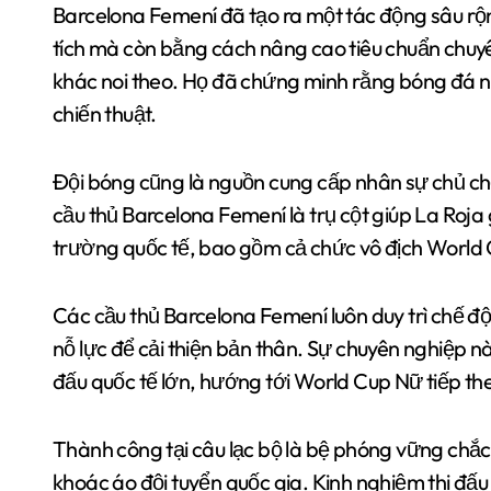
Barcelona Femení đã tạo ra một tác động sâu rộ
tích mà còn bằng cách nâng cao tiêu chuẩn chuy
khác noi theo. Họ đã chứng minh rằng bóng đá nữ
chiến thuật.
Đội bóng cũng là nguồn cung cấp nhân sự chủ chố
cầu thủ Barcelona Femení là trụ cột giúp La Roj
trường quốc tế, bao gồm cả chức vô địch World
Các cầu thủ Barcelona Femení luôn duy trì chế đ
nỗ lực để cải thiện bản thân. Sự chuyên nghiệp n
đấu quốc tế lớn, hướng tới World Cup Nữ tiếp the
Thành công tại câu lạc bộ là bệ phóng vững chắc 
khoác áo đội tuyển quốc gia. Kinh nghiệm thi đấu