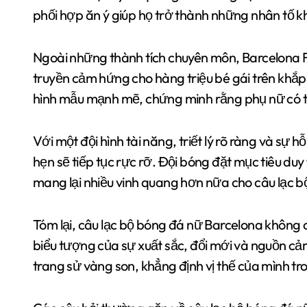
phối hợp ăn ý giúp họ trở thành những nhân tố k
Ngoài những thành tích chuyên môn, Barcelona F
truyền cảm hứng cho hàng triệu bé gái trên khắp
hình mẫu mạnh mẽ, chứng minh rằng phụ nữ có th
Với một đội hình tài năng, triết lý rõ ràng và s
hẹn sẽ tiếp tục rực rỡ. Đội bóng đặt mục tiêu duy tr
mang lại nhiều vinh quang hơn nữa cho câu lạc b
Tóm lại, câu lạc bộ bóng đá nữ Barcelona không 
biểu tượng của sự xuất sắc, đổi mới và nguồn c
trang sử vàng son, khẳng định vị thế của mình tr