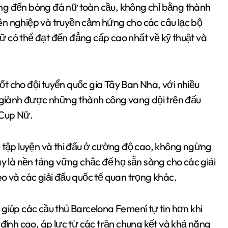
ng đến bóng đá nữ toàn cầu, không chỉ bằng thành
ên nghiệp và truyền cảm hứng cho các câu lạc bộ
 có thể đạt đến đẳng cấp cao nhất về kỹ thuật và
t cho đội tuyển quốc gia Tây Ban Nha, với nhiều
a giành được những thành công vang dội trên đấu
 Cup Nữ.
ộ tập luyện và thi đấu ở cường độ cao, không ngừng
ày là nền tảng vững chắc để họ sẵn sàng cho các giải
o và các giải đấu quốc tế quan trọng khác.
giúp các cầu thủ Barcelona Femení tự tin hơn khi
 đỉnh cao, áp lực từ các trận chung kết và khả năng