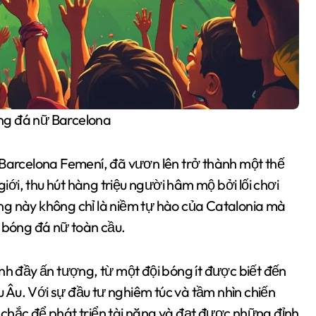
óng đá nữ Barcelona
 Barcelona Femení, đã vươn lên trở thành một thế
giới, thu hút hàng triệu người hâm mộ bởi lối chơi
ng này không chỉ là niềm tự hào của Catalonia mà
a bóng đá nữ toàn cầu.
nh đầy ấn tượng, từ một đội bóng ít được biết đến
âu Âu. Với sự đầu tư nghiêm túc và tầm nhìn chiến
chắc để phát triển tài năng và đạt được những đỉnh