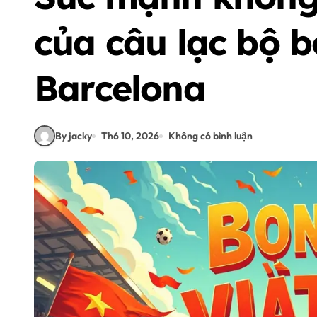
của câu lạc bộ 
Barcelona
By jacky
Th6 10, 2026
Không có bình luận