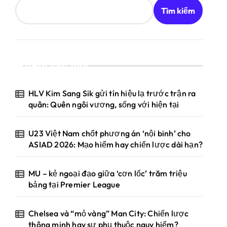
Tìm kiếm
Bài viết mới
HLV Kim Sang Sik gửi tín hiệu lạ trước trận ra
quân: Quên ngôi vương, sống với hiện tại
U23 Việt Nam chốt phương án ‘nội binh’ cho
ASIAD 2026: Mạo hiểm hay chiến lược dài hạn?
MU – kẻ ngoại đạo giữa ‘cơn lốc’ trăm triệu
bảng tại Premier League
Chelsea và “mỏ vàng” Man City: Chiến lược
thông minh hay sự phụ thuộc nguy hiểm?