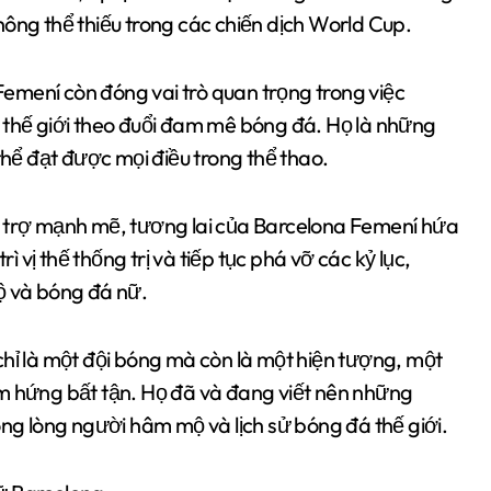
hông thể thiếu trong các chiến dịch World Cup.
emení còn đóng vai trò quan trọng trong việc
 thế giới theo đuổi đam mê bóng đá. Họ là những
ể đạt được mọi điều trong thể thao.
ự hỗ trợ mạnh mẽ, tương lai của Barcelona Femení hứa
ì vị thế thống trị và tiếp tục phá vỡ các kỷ lục,
ộ và bóng đá nữ.
chỉ là một đội bóng mà còn là một hiện tượng, một
ảm hứng bất tận. Họ đã và đang viết nên những
ong lòng người hâm mộ và lịch sử bóng đá thế giới.