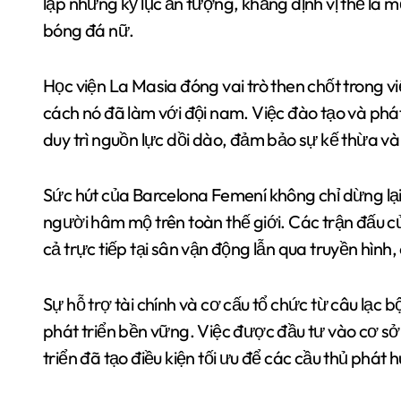
lập những kỷ lục ấn tượng, khẳng định vị thế là m
bóng đá nữ.
Học viện La Masia đóng vai trò then chốt trong vi
cách nó đã làm với đội nam. Việc đào tạo và phát
duy trì nguồn lực dồi dào, đảm bảo sự kế thừa và 
Sức hút của Barcelona Femení không chỉ dừng lạ
người hâm mộ trên toàn thế giới. Các trận đấu củ
cả trực tiếp tại sân vận động lẫn qua truyền hìn
Sự hỗ trợ tài chính và cơ cấu tổ chức từ câu lạc 
phát triển bền vững. Việc được đầu tư vào cơ sở 
triển đã tạo điều kiện tối ưu để các cầu thủ phát