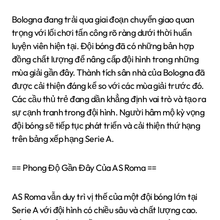
Bologna đang trải qua giai đoạn chuyển giao quan
trọng với lối chơi tấn công rõ ràng dưới thời huấn
luyện viên hiện tại. Đội bóng đã có những bản hợp
đồng chất lượng để nâng cấp đội hình trong những
mùa giải gần đây. Thành tích sân nhà của Bologna đã
được cải thiện đáng kể so với các mùa giải trước đó.
Các cầu thủ trẻ đang dần khẳng định vai trò và tạo ra
sự cạnh tranh trong đội hình. Người hâm mộ kỳ vọng
đội bóng sẽ tiếp tục phát triển và cải thiện thứ hạng
trên bảng xếp hạng Serie A.
== Phong Độ Gần Đây Của AS Roma ==
AS Roma vẫn duy trì vị thế của một đội bóng lớn tại
Serie A với đội hình có chiều sâu và chất lượng cao.