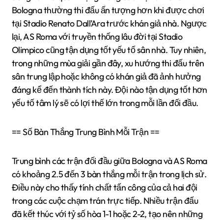
Bologna thường thi đấu ấn tượng hơn khi được chơi
tại Stadio Renato Dall’Ara trước khán giả nhà. Ngược
lại, AS Roma với truyền thống lâu đời tại Stadio
Olimpico cũng tận dụng tốt yếu tố sân nhà. Tuy nhiên,
trong những mùa giải gần đây, xu hướng thi đấu trên
sân trung lập hoặc không có khán giả đã ảnh hưởng
đáng kể đến thành tích này. Đội nào tận dụng tốt hơn
yếu tố tâm lý sẽ có lợi thế lớn trong mỗi lần đối đầu.
== Số Bàn Thắng Trung Bình Mỗi Trận ==
Trung bình các trận đối đầu giữa Bologna và AS Roma
có khoảng 2.5 đến 3 bàn thắng mỗi trận trong lịch sử.
Điều này cho thấy tính chất tấn công của cả hai đội
trong các cuộc chạm trán trực tiếp. Nhiều trận đấu
đã kết thúc với tỷ số hòa 1-1 hoặc 2-2, tạo nên những