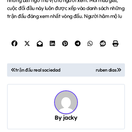
những bất ngờ thú vị cho người xem. Mỗi mùa giải,
cuộc đối đầu này luôn được xếp vào danh sách những
trận đấu đáng xem nhất vòng đấu. Người hâm mộ lu
Đ
trận đấu real sociedad
ruben dias
i
ề
u
h
ư
By
jacky
ớ