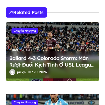
n
g
Related Posts
b
à
Chuyển Nhượng
i
v
i
ế
Ballard 4-3 Colorado Storm: Màn
t
Rượt Đuổi Kịch Tính Ở USL League
Two
jacky
Th7 20, 2026
Chuyển Nhượng