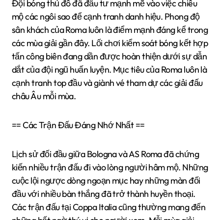
Đội bóng thủ đô đã đầu tư mạnh mẽ vào việc chiêu
mộ các ngôi sao để cạnh tranh danh hiệu. Phong độ
sân khách của Roma luôn là điểm mạnh đáng kể trong
các mùa giải gần đây. Lối chơi kiểm soát bóng kết hợp
tấn công biên đang dần được hoàn thiện dưới sự dẫn
dắt của đội ngũ huấn luyện. Mục tiêu của Roma luôn là
cạnh tranh top đầu và giành vé tham dự các giải đấu
châu Âu mỗi mùa.
== Các Trận Đấu Đáng Nhớ Nhất ==
Lịch sử đối đầu giữa Bologna và AS Roma đã chứng
kiến nhiều trận đấu đi vào lòng người hâm mộ. Những
cuộc lội ngược dòng ngoạn mục hay những màn đối
đầu với nhiều bàn thắng đã trở thành huyền thoại.
Các trận đấu tại Coppa Italia cũng thường mang đến