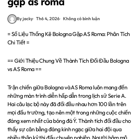
gặp as roma
By jacky
Th6 4, 2026
Không có bình luận
= Số Liệu Thống Kê Bologna Gặp AS Roma: Phân Tích
Chi Tiết =
== Giới Thiệu Chung Về Thành Tích Đối Đầu Bologna
vs AS Roma ==
Trận chiến giữa Bologna và AS Roma luôn mang đến
những màn trình diễn hấp dẫn trong lịch sử Serie A.
Hai câu lạc bộ này đã đối đầu nhau hơn 100 lần trên
mọi đấu trường, tạo nên một trong những cuộc chiến
đáng xem nhất của bóng đá Ý. Thành tích đối đầu cho
thấy sự cân bằng đáng kinh ngạc giữa hai đội qua
nhiều thập kỷ thi đấu chuyên nghiệp. Người hâm mộ