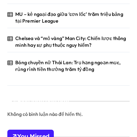
MU – kẻ ngoại đạo giữa ‘cơn lốc’ trăm triệu bảng
tại Premier League
Chelsea và “mỏ vàng” Man City: Chiến lược thông
minh hay sự phụ thuộc nguy hiểm?
Bóng chuyền nữ Thái Lan: Trụ hạng ngoạn mục,
rủng rỉnh tiền thưởng trăm tỷ đồng
Bình luận gần đây
Không có bình luận nào để hiển thị.
You Missed