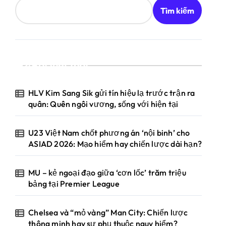
Tìm kiếm
Bài viết mới
HLV Kim Sang Sik gửi tín hiệu lạ trước trận ra
quân: Quên ngôi vương, sống với hiện tại
U23 Việt Nam chốt phương án ‘nội binh’ cho
ASIAD 2026: Mạo hiểm hay chiến lược dài hạn?
MU – kẻ ngoại đạo giữa ‘cơn lốc’ trăm triệu
bảng tại Premier League
Chelsea và “mỏ vàng” Man City: Chiến lược
thông minh hay sự phụ thuộc nguy hiểm?