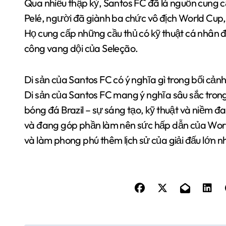
Qua nhiều thập kỷ, Santos FC đã là nguồn cung cấ
Pelé, người đã giành ba chức vô địch World Cup,
Họ cung cấp những cầu thủ có kỹ thuật cá nhân đ
công vang dội của Seleção.
Di sản của Santos FC có ý nghĩa gì trong bối cả
Di sản của Santos FC mang ý nghĩa sâu sắc trong 
bóng đá Brazil – sự sáng tạo, kỹ thuật và niềm
và đang góp phần làm nên sức hấp dẫn của Wor
và làm phong phú thêm lịch sử của giải đấu lớn n