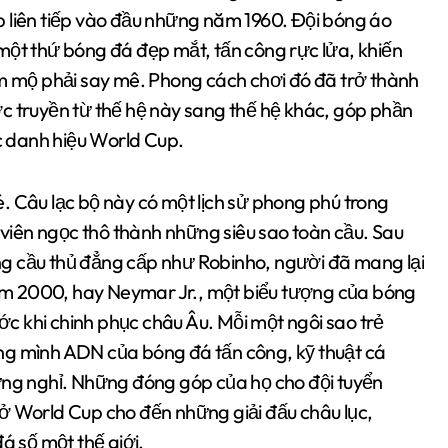
 liên tiếp vào đầu những năm 1960. Đội bóng áo
một thứ bóng đá đẹp mắt, tấn công rực lửa, khiến
âm mộ phải say mê. Phong cách chơi đó đã trở thành
c truyền từ thế hệ này sang thế hệ khác, góp phần
 danh hiệu World Cup.
. Câu lạc bộ này có một lịch sử phong phú trong
g viên ngọc thô thành những siêu sao toàn cầu. Sau
hững cầu thủ đẳng cấp như Robinho, người đã mang lại
m 2000, hay Neymar Jr., một biểu tượng của bóng
ước khi chinh phục châu Âu. Mỗi một ngôi sao trẻ
ng mình ADN của bóng đá tấn công, kỹ thuật cá
ừng nghỉ. Những đóng góp của họ cho đội tuyển
ch ở World Cup cho đến những giải đấu châu lục,
á số một thế giới.