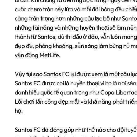
cuộc chạm trán nảy lửa và mỗi đội bóng đều chiế
càng trân trọng hơn những câu lạc bộ như San
những tài năng và những huyền thoại sẽ làm nên 
thành từ Santos, dù thi đấu ở đâu, vẫn luôn mang
đẹp đẽ, phóng khoáng, sẵn sàng làm bùng nổ mọ
vận động MetLife.
Vậy tại sao Santos FC lại được xem là một câu lạc
Santos FC được coi là huyền thoại vì họ là nơi sả
danh hiệu quốc tế quan trọng như Copa Libertad
Lối chơi tấn công đẹp mắt và khả năng phát triển
họ.
Santos FC đã đóng góp như thế nào cho đội tuyển