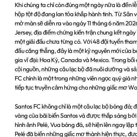
Khi chúng ta chỉ còn đúng một ngày nữa là đến l
hộp tột độ đang lan tỏa khắp hành tinh. Từ Sân
mở màn sẽ diễn ra vào ngày 11 tháng 6 năm 202
Jersey, địa điểm chứng kiến trận chung kết ngày
một giải đấu chưa từng có. Với 48 đội tuyển tha
đấu căng thẳng, đây là một kỷ nguyên mới của b
gia vĩ đại: Hoa Kỳ, Canada và Mexico. Trong bố
cội nguồn, những câu lạc bộ đã nuôi dưỡng và sản
FC chính là một trong những viên ngọc quý giá nhấ
tiếp tục truyền cảm hứng cho những giấc mơ Wo
Santos FC không chỉ là một câu lạc bộ bóng đá; đó
vàng của bãi biển Santos và được thắp sáng bởi n
hình ảnh Pelé, Vua bóng đá, sẽ hiện lên ngay lập t
Pelé đã biến những giấc mơ thành hiện thực, đưa