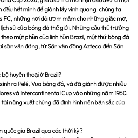
n đấu hết mình để giành lấy vinh quang, chúng ta
tos FC, những nơi đã ươm mầm cho những giấc mơ,
lịch sử của bóng đá thế giới. Những cầu thủ trưởng
 theo một phần của linh hồn Brazil, một thứ bóng đá
i sân vận động, từ Sân vận động Azteca đến Sân
 bộ huyền thoại ở Brazil?
n sinh ra Pelé, Vua bóng đá, và đã giành được nhiều
ores và Intercontinental Cup vào những năm 1960.
 tài năng xuất chúng đã định hình nên bản sắc của
 quốc gia Brazil qua các thời kỳ?