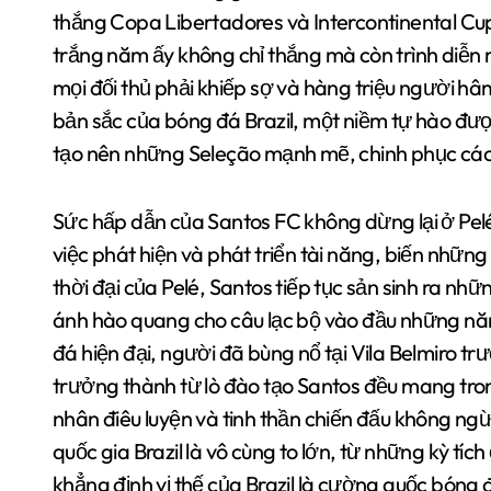
thắng Copa Libertadores và Intercontinental Cup
trắng năm ấy không chỉ thắng mà còn trình diễn 
mọi đối thủ phải khiếp sợ và hàng triệu người h
bản sắc của bóng đá Brazil, một niềm tự hào đượ
tạo nên những Seleção mạnh mẽ, chinh phục các
Sức hấp dẫn của Santos FC không dừng lại ở Pelé
việc phát hiện và phát triển tài năng, biến nhữn
thời đại của Pelé, Santos tiếp tục sản sinh ra n
ánh hào quang cho câu lạc bộ vào đầu những nă
đá hiện đại, người đã bùng nổ tại Vila Belmiro tr
trưởng thành từ lò đào tạo Santos đều mang tro
nhân điêu luyện và tinh thần chiến đấu không ng
quốc gia Brazil là vô cùng to lớn, từ những kỳ tí
khẳng định vị thế của Brazil là cường quốc bóng đ