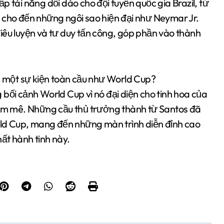
p tài năng dồi dào cho đội tuyển quốc gia Brazil, từ
 cho đến những ngôi sao hiện đại như Neymar Jr.
iêu luyện và tư duy tấn công, góp phần vào thành
nh một sự kiện toàn cầu như World Cup?
bối cảnh World Cup vì nó đại diện cho tinh hoa của
 đam mê. Những cầu thủ trưởng thành từ Santos đã
ld Cup, mang đến những màn trình diễn đỉnh cao
hất hành tinh này.