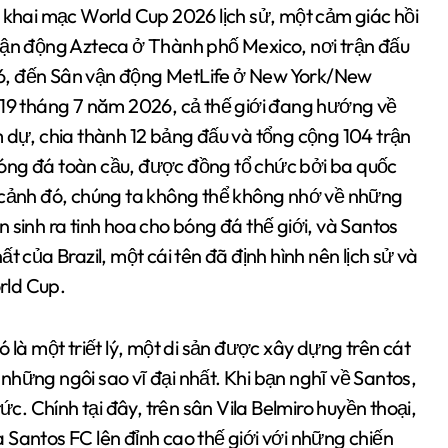
ễ khai mạc World Cup 2026 lịch sử, một cảm giác hồi
 vận động Azteca ở Thành phố Mexico, nơi trận đấu
6, đến Sân vận động MetLife ở New York/New
 19 tháng 7 năm 2026, cả thế giới đang hướng về
m dự, chia thành 12 bảng đấu và tổng cộng 104 trận
óng đá toàn cầu, được đồng tổ chức bởi ba quốc
i cảnh đó, chúng ta không thể không nhớ về những
 sinh ra tinh hoa cho bóng đá thế giới, và Santos
t của Brazil, một cái tên đã định hình nên lịch sử và
rld Cup.
 là một triết lý, một di sản được xây dựng trên cát
hững ngôi sao vĩ đại nhất. Khi bạn nghĩ về Santos,
ức. Chính tại đây, trên sân Vila Belmiro huyền thoại,
 Santos FC lên đỉnh cao thế giới với những chiến