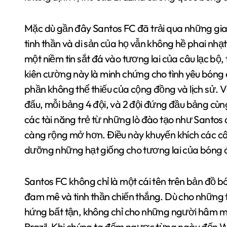
Mặc dù gần đây Santos FC đã trải qua những gia
tinh thần và di sản của họ vẫn không hề phai nh
một niềm tin sắt đá vào tương lai của câu lạc bộ, 
kiên cường này là minh chứng cho tình yêu bóng đ
phần không thể thiếu của cộng đồng và lịch sử. 
đấu, mỗi bảng 4 đội, và 2 đội đứng đầu bảng cùng 
các tài năng trẻ từ những lò đào tạo như Santos 
càng rộng mở hơn. Điều này khuyến khích các câu 
dưỡng những hạt giống cho tương lai của bóng 
Santos FC không chỉ là một cái tên trên bản đồ b
đam mê và tinh thần chiến thắng. Dù cho những t
hứng bất tận, không chỉ cho những người hâm m
Brazil. Khi chúng ta đếm ngược từng ngày đến W