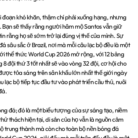
i đoạn khó khăn, thậm chí phải xuống hạng, nhưng
ạt. Bạn sẽ thấy rằng người hâm mộ Santos vẫn giữ
tin rằng họ sẽ sớm trở lại đúng vị thế của mình. Sự
á sâu sắc ở Brazil, nơi mà mỗi câu lạc bộ đều là một
Với thể thức World Cup 2026 mở rộng, với 12 bảng
8 đội thứ 3 tốt nhất sẽ vào vòng 32 đội, cơ hội cho
được tỏa sáng trên sân khấu lớn nhất thế giới ngày
lạc bộ tiếp tục đầu tư vào phát triển cầu thủ, nuôi
đá.
óng đá; đó là một biểu tượng của sự sáng tạo, niềm
hử thách hiện tại, di sản của họ vẫn là nguồn cảm
ộ trung thành mà còn cho toàn bộ nền bóng đá
orld Cup 2026, giải đấu mà mỗi trận đấu đều là một