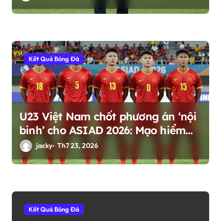
Kết Quả Bóng Đá
U23 Việt Nam chốt phương án ‘nội
binh’ cho ASIAD 2026: Mạo hiểm
hay chiến lược dài hạn?
jacky
Th7 23, 2026
Kết Quả Bóng Đá