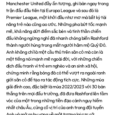
Manchester United đầy ấn tượng, ghi bàn ngay trong
trận đấu đầu tiên tại Europa League và sau đó là
Premier League, một khởi đầu như mơ mà bất kỳ tài
năng trẻ nào cũng ao ước. Những pha bứt tốc mạnh
mẽ, khả năng dứt điểm sắc bén và tinh thần chiến
đấu không ngừng nghỉ đã nhanh chóng biến Rashford
thành người hùng trong mắt người hâm mộ Quỷ Đỏ.
Anh không chỉ là một cầu thủ trên sân cỏ mà còn là
một tiếng nói mạnh mẽ ngoài đời, với những chiến
dịch đấu tranh vì trẻ em nghèo và an sinh xã hội,
chứng minh rằng bóng đá có thể vượt ra ngoài ranh
giới sân cỏ để tạo ra tác động tích cực. Những mùa
giải đỉnh cao, đặc biệt là mùa 2022/2023 với 30 bàn
thắng trên mọi đấu trường, đã đưa Rashford lên tầm
vóc của một trong những tiền đạo cánh nguy hiểm
nhất châu Âu, củng cố vị trí của anh trong đội tuyển
Anh và mở ra hy vọng về một tương lai rực rỡ.