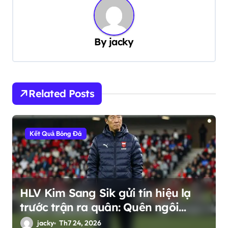
ư
ớ
n
By
jacky
g
b
à
Related Posts
i
v
i
Kết Quả Bóng Đá
ế
t
HLV Kim Sang Sik gửi tín hiệu lạ
trước trận ra quân: Quên ngôi
vương, sống với hiện tại
jacky
Th7 24, 2026