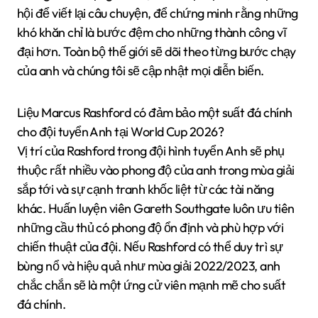
hội để viết lại câu chuyện, để chứng minh rằng những
khó khăn chỉ là bước đệm cho những thành công vĩ
đại hơn. Toàn bộ thế giới sẽ dõi theo từng bước chạy
của anh và chúng tôi sẽ cập nhật mọi diễn biến.
Liệu Marcus Rashford có đảm bảo một suất đá chính
cho đội tuyển Anh tại World Cup 2026?
Vị trí của Rashford trong đội hình tuyển Anh sẽ phụ
thuộc rất nhiều vào phong độ của anh trong mùa giải
sắp tới và sự cạnh tranh khốc liệt từ các tài năng
khác. Huấn luyện viên Gareth Southgate luôn ưu tiên
những cầu thủ có phong độ ổn định và phù hợp với
chiến thuật của đội. Nếu Rashford có thể duy trì sự
bùng nổ và hiệu quả như mùa giải 2022/2023, anh
chắc chắn sẽ là một ứng cử viên mạnh mẽ cho suất
đá chính.