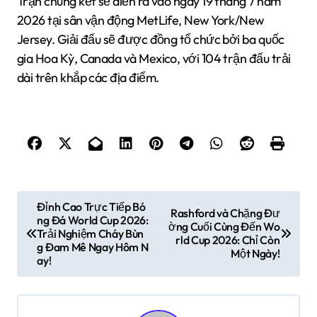
Trận chung kết sẽ diễn ra vào ngày 19 tháng 7 năm
2026 tại sân vận động MetLife, New York/New
Jersey. Giải đấu sẽ được đồng tổ chức bởi ba quốc
gia Hoa Kỳ, Canada và Mexico, với 104 trận đấu trải
dài trên khắp các địa điểm.
Đ
Đỉnh Cao Trực Tiếp Bó
Rashford và Chặng Đư
ng Đá World Cup 2026:
i
ờng Cuối Cùng Đến Wo
Trải Nghiệm Cháy Bùn
rld Cup 2026: Chỉ Còn
ề
g Đam Mê Ngay Hôm N
Một Ngày!
ay!
u
h