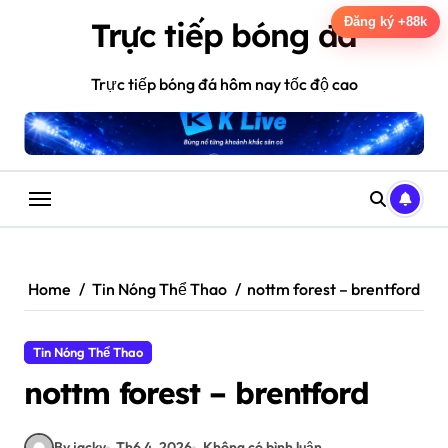
Skip
Đăng ký +88k
Trực tiếp bóng đá
to
content
Trực tiếp bóng đá hôm nay tốc độ cao
Home
Tin Nóng Thể Thao
nottm forest – brentford
Tin Nóng Thể Thao
nottm forest – brentford
By jacky
Th6 4, 2026
Không có bình luận