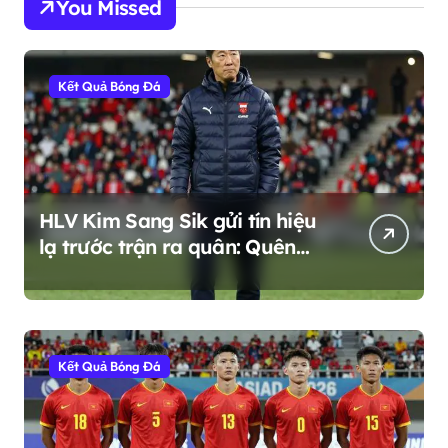
You Missed
Kết Quả Bóng Đá
HLV Kim Sang Sik gửi tín hiệu
lạ trước trận ra quân: Quên
ngôi vương, sống với hiện tại
Kết Quả Bóng Đá