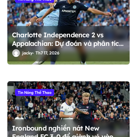
Charlotte Independence 2 vs
Appalachian: Dự đoán và phân tích
USL League Two
jacky
Th7 17, 2026
Tin Nóng Thể Thao
Ironbound nghiền nát New
England FC 3-0 để giành vé vào