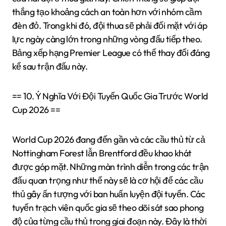
thắng tạo khoảng cách an toàn hơn với nhóm cầm
đèn đỏ. Trong khi đó, đội thua sẽ phải đối mặt với áp
lực ngày càng lớn trong những vòng đấu tiếp theo.
Bảng xếp hạng Premier League có thể thay đổi đáng
kể sau trận đấu này.
== 10. Ý Nghĩa Với Đội Tuyển Quốc Gia Trước World
Cup 2026 ==
World Cup 2026 đang đến gần và các cầu thủ từ cả
Nottingham Forest lẫn Brentford đều khao khát
được góp mặt. Những màn trình diễn trong các trận
đấu quan trọng như thế này sẽ là cơ hội để các cầu
thủ gây ấn tượng với ban huấn luyện đội tuyển. Các
tuyển trạch viên quốc gia sẽ theo dõi sát sao phong
độ của từng cầu thủ trong giai đoạn này. Đây là thời