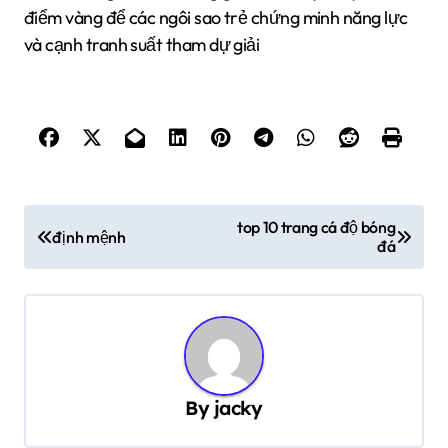
điểm vàng để các ngôi sao trẻ chứng minh năng lực
và cạnh tranh suất tham dự giải
Đ
top 10 trang cá độ bóng
định mệnh
đá
i
ề
u
h
ư
By
jacky
ớ