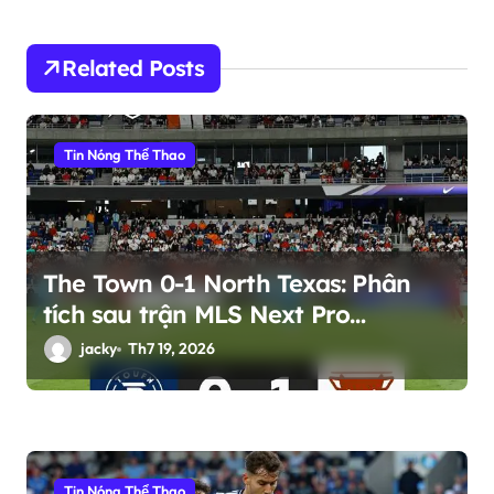
n
g
Related Posts
b
à
i
Tin Nóng Thể Thao
v
i
ế
The Town 0-1 North Texas: Phân
t
tích sau trận MLS Next Pro
19/07/2026
jacky
Th7 19, 2026
Tin Nóng Thể Thao