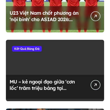
U23 Việt Nam chốt phương án
‘nội binh’ cho ASIAD 2026:
Mạo hiểm hay chiến lược dài
hạn?
Kết Quả Bóng Đá
MU – kẻ ngoại đạo giữa ‘cơn
lốc’ trăm triệu bảng tại
Premier League