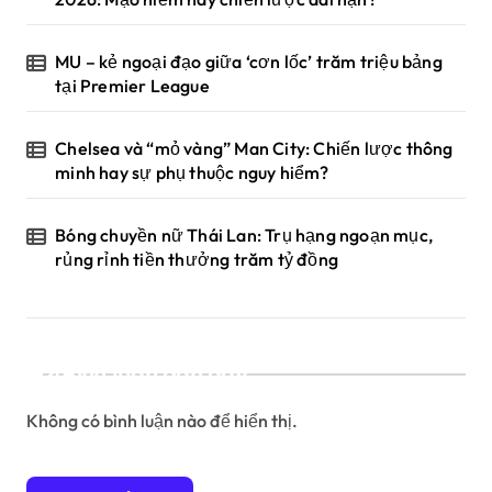
MU – kẻ ngoại đạo giữa ‘cơn lốc’ trăm triệu bảng
tại Premier League
Chelsea và “mỏ vàng” Man City: Chiến lược thông
minh hay sự phụ thuộc nguy hiểm?
Bóng chuyền nữ Thái Lan: Trụ hạng ngoạn mục,
rủng rỉnh tiền thưởng trăm tỷ đồng
Bình luận gần đây
Không có bình luận nào để hiển thị.