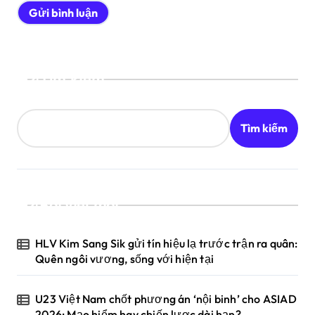
Tìm kiếm
Tìm kiếm
Bài viết mới
HLV Kim Sang Sik gửi tín hiệu lạ trước trận ra quân:
Quên ngôi vương, sống với hiện tại
U23 Việt Nam chốt phương án ‘nội binh’ cho ASIAD
2026: Mạo hiểm hay chiến lược dài hạn?