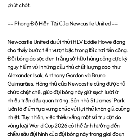
phút chót.
== Phong Độ Hiện Tại Của Newcastle United ==
Newcastle United dưới thời HLV Eddie Howe đang
cho thấy bước tiến vượt bậc trong lối chơi tấn công.
Đội bóng áo sọc đen trắng sở hữu hàng công cực kỳ
nguy hiểm với những cầu thủ chất lượng cao như
Alexander Isak, Anthony Gordon và Bruno
Guimarães. Hàng thủ của Newcastle cũng được tổ
chức chặt chẽ, giúp đội bóng này giữ sạch lưới ở
nhiều trận đấu quan trọng. Sân nhà St James’ Park
luôn là điểm tựa vững chắc với lợi thế khán giả cuồng
nhiệt. Tuy nhiên, việc thiếu vắng một số trụ cột do
vòng loại World Cup 2026 có thể ảnh hưởng đến
chiều sâu đội hình của đội bóng này trong giai đoạn