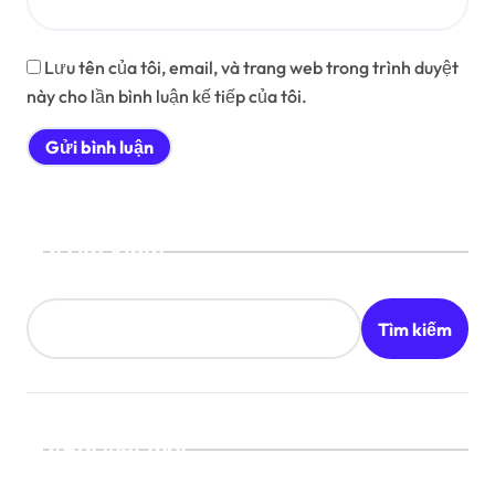
Lưu tên của tôi, email, và trang web trong trình duyệt
này cho lần bình luận kế tiếp của tôi.
Tìm kiếm
Tìm kiếm
Bài viết mới