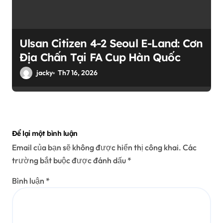
Ulsan Citizen 4-2 Seoul E-Land: Cơn
Địa Chấn Tại FA Cup Hàn Quốc
jacky
Th7 16, 2026
Để lại một bình luận
Email của bạn sẽ không được hiển thị công khai.
Các
trường bắt buộc được đánh dấu
*
Bình luận
*