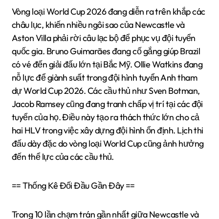
Vòng loại World Cup 2026 đang diễn ra trên khắp các
châu lục, khiến nhiều ngôi sao của Newcastle và
Aston Villa phải rời câu lạc bộ để phục vụ đội tuyển
quốc gia. Bruno Guimarães đang cố gắng giúp Brazil
có vé đến giải đấu lớn tại Bắc Mỹ. Ollie Watkins đang
nỗ lực để giành suất trong đội hình tuyển Anh tham
dự World Cup 2026. Các cầu thủ như Sven Botman,
Jacob Ramsey cũng đang tranh chấp vị trí tại các đội
tuyển của họ. Điều này tạo ra thách thức lớn cho cả
hai HLV trong việc xây dựng đội hình ổn định. Lịch thi
đấu dày đặc do vòng loại World Cup cũng ảnh hưởng
đến thể lực của các cầu thủ.
== Thống Kê Đối Đầu Gần Đây ==
Trong 10 lần chạm trán gần nhất giữa Newcastle và