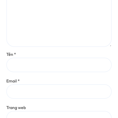
Tên
*
Email
*
Trang web