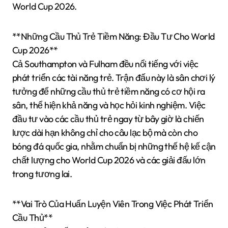
World Cup 2026.
**Những Cầu Thủ Trẻ Tiềm Năng: Đầu Tư Cho World
Cup 2026**
Cả Southampton và Fulham đều nổi tiếng với việc
phát triển các tài năng trẻ. Trận đấu này là sân chơi lý
tưởng để những cầu thủ trẻ tiềm năng có cơ hội ra
sân, thể hiện khả năng và học hỏi kinh nghiệm. Việc
đầu tư vào các cầu thủ trẻ ngay từ bây giờ là chiến
lược dài hạn không chỉ cho câu lạc bộ mà còn cho
bóng đá quốc gia, nhằm chuẩn bị những thế hệ kế cận
chất lượng cho World Cup 2026 và các giải đấu lớn
trong tương lai.
**Vai Trò Của Huấn Luyện Viên Trong Việc Phát Triển
Cầu Thủ**