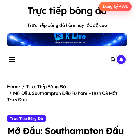
Skip
Đăng ký +88k
Trực tiếp bóng đá
to
content
Trực tiếp bóng đá hôm nay tốc độ cao
Home
Trực Tiếp Bóng Đá
Mở Đầu: Southampton Đấu Fulham – Hơn Cả Một
Trận Đấu
Trực Tiếp Bóng Đá
Mở Đầu: Southampton Đấu