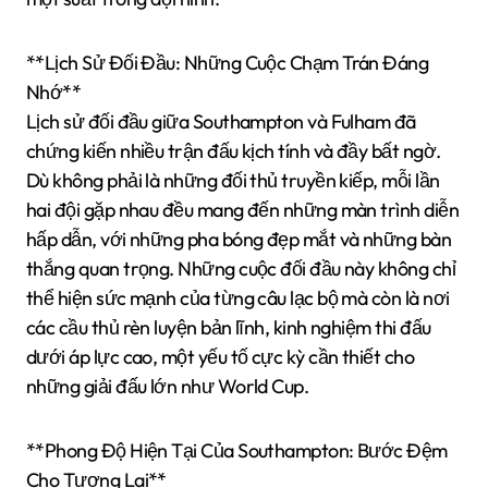
**Lịch Sử Đối Đầu: Những Cuộc Chạm Trán Đáng
Nhớ**
Lịch sử đối đầu giữa Southampton và Fulham đã
chứng kiến nhiều trận đấu kịch tính và đầy bất ngờ.
Dù không phải là những đối thủ truyền kiếp, mỗi lần
hai đội gặp nhau đều mang đến những màn trình diễn
hấp dẫn, với những pha bóng đẹp mắt và những bàn
thắng quan trọng. Những cuộc đối đầu này không chỉ
thể hiện sức mạnh của từng câu lạc bộ mà còn là nơi
các cầu thủ rèn luyện bản lĩnh, kinh nghiệm thi đấu
dưới áp lực cao, một yếu tố cực kỳ cần thiết cho
những giải đấu lớn như World Cup.
**Phong Độ Hiện Tại Của Southampton: Bước Đệm
Cho Tương Lai**