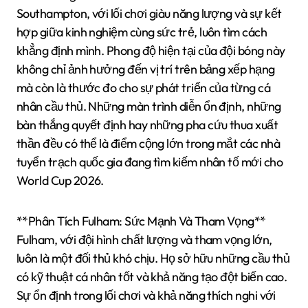
Southampton, với lối chơi giàu năng lượng và sự kết
hợp giữa kinh nghiệm cùng sức trẻ, luôn tìm cách
khẳng định mình. Phong độ hiện tại của đội bóng này
không chỉ ảnh hưởng đến vị trí trên bảng xếp hạng
mà còn là thước đo cho sự phát triển của từng cá
nhân cầu thủ. Những màn trình diễn ổn định, những
bàn thắng quyết định hay những pha cứu thua xuất
thần đều có thể là điểm cộng lớn trong mắt các nhà
tuyển trạch quốc gia đang tìm kiếm nhân tố mới cho
World Cup 2026.
**Phân Tích Fulham: Sức Mạnh Và Tham Vọng**
Fulham, với đội hình chất lượng và tham vọng lớn,
luôn là một đối thủ khó chịu. Họ sở hữu những cầu thủ
có kỹ thuật cá nhân tốt và khả năng tạo đột biến cao.
Sự ổn định trong lối chơi và khả năng thích nghi với