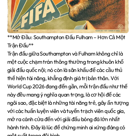
**Mở Đầu: Southampton Đấu Fulham – Hơn Cả Một
Trận Đấu**
Trận đấu giữa Southampton và Fulham không chỉ là
một cuộc chạm trán thông thường trong khuôn khổ
giải đấu quốc nội; nó còn là sân khấu để các cầu thủ
thể hiện tài năng, khẳng định giá trị bản thân. Với
World Cup 2026 đang đến gần, mỗi trận đấu như thế
này đều mang ý nghĩa quan trọng, là cơ hội để các
ngôi sao, đặc biệt là những tài năng trẻ, gây ấn tượng
với các huấn luyện viên và tuyển trạch viên quốc gia,
mở ra cánh cửa đến với giải đấu bóng đá lớn nhất
hành tinh. Đây là lúc để chứng minh ai xứng đáng có
một suất trong đội hình.