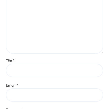
Tên
*
Email
*