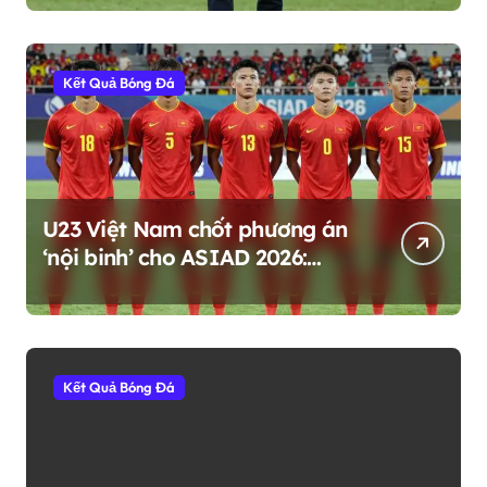
Kết Quả Bóng Đá
U23 Việt Nam chốt phương án
‘nội binh’ cho ASIAD 2026:
Mạo hiểm hay chiến lược dài
hạn?
Kết Quả Bóng Đá