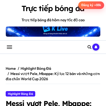
Skip
Đăng ký +88k
Trực tiếp bóng đá
to
content
Trực tiếp bóng đá hôm nay tốc độ cao
Home
Highlight Bóng Đá
Messi vượt Pele, Mbappe: Kỷ lục 12 bàn và những cơn
địa chấn World Cup 2026
Highlight Bóng Đá
Messi vượt Pele, Mbappe: