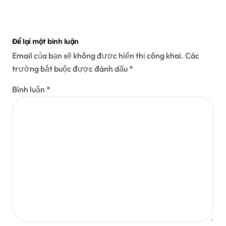
Để lại một bình luận
Email của bạn sẽ không được hiển thị công khai.
Các
trường bắt buộc được đánh dấu
*
Bình luận
*