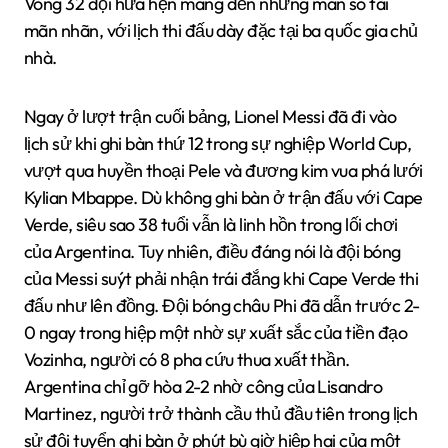
Vòng 32 đội hứa hẹn mang đến những màn so tài
mãn nhãn, với lịch thi đấu dày đặc tại ba quốc gia chủ
nhà.
Ngay ở lượt trận cuối bảng, Lionel Messi đã đi vào
lịch sử khi ghi bàn thứ 12 trong sự nghiệp World Cup,
vượt qua huyền thoại Pele và đương kim vua phá lưới
Kylian Mbappe. Dù không ghi bàn ở trận đấu với Cape
Verde, siêu sao 38 tuổi vẫn là linh hồn trong lối chơi
của Argentina. Tuy nhiên, điều đáng nói là đội bóng
của Messi suýt phải nhận trái đắng khi Cape Verde thi
đấu như lên đồng. Đội bóng châu Phi đã dẫn trước 2-
0 ngay trong hiệp một nhờ sự xuất sắc của tiền đạo
Vozinha, người có 8 pha cứu thua xuất thần.
Argentina chỉ gỡ hòa 2-2 nhờ công của Lisandro
Martinez, người trở thành cầu thủ đầu tiên trong lịch
sử đội tuyển ghi bàn ở phút bù giờ hiệp hai của một