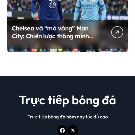
Chelsea và “mỏ vàng” Man
City: Chiến lược thông minh
hay sự phụ thuộc nguy hiểm?
Trực tiếp bóng đá
Trực tiếp bóng đá hôm nay tốc độ cao