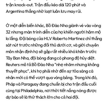
trận knock-out. Trận đấu kéo dài 120 phút và
Argentina thắng nhờ loạt luân lưu may rủi.
Ở một diễn biến khác, Bồ Đào Nha giành vé vào vòng
32 nhưng màn trình diễn của họ khiến người hâm mộ
lo lắng. Đội bóng của HLV Roberto Martinez chỉ thắng
sát nút trước những đối thủ dưới cơ, và giới chuyên
môn nhận định họ sẽ gặp rất nhiều khó khăn trước
Tây Ban Nha, đội bóng đang có phong độ hủy diệt.
Reuters mô tả Bồ Đào Nha “nhẹ nhõm nhưng không
thuyết phục”, khi họ phải nhờ đến sự tỏa sáng cá
nhân mới có thể vượt qua vòng bảng. Trong khi đó,
Pháp và Paraguay đang chuẩn bị cho trận đấu cuối
cùng tại Philadelphia, nơi thời tiết nắng nóng được
dự báo sẽ là thử thách lớn cho cả hai đội.