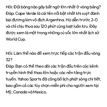
Hỏi: Đội bóng nào gây bất ngờ lớn nhất ở vòng bảng?
Đáp: Cape Verde là cái tên nổi bật nhất khi suýt đánh
bại đương kim vô địch Argentina. Họ dẫn trước 2-0
và chỉ chịu thua sau 120 phút cùng loạt luân lưu. Đây
được xem là một trong những cú sốc lớn nhất lịch sử
World Cup.
Hỏi: Làm thế nào để xem trực tiếp các trận đấu vòng
32?
Đáp: Bạn có thể theo dõi các trận đấu trên các kênh
truyền hình thể thao lớn hoặc các nền tảng trực
tuyến. Yahoo Sports đã công bố lịch phát sóng chi tiết,
bao gồm cả các tùy chọn miễn phí cho người xem tại
Mỹ, Canada và Mexico.