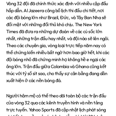
Vòng 32 đội đã chính thức xác định với nhiều cặp đấu
hấp dẫn. Al Jazeera công bố lịch thi đấu chi tiết, nơi
các đội bóng lớn như Brazil, Đức, và Tây Ban Nha sẽ
đối mặt với những đối thủ khó chịu. The New York
Times đã đưa ra những dự đoán về các cú sốc lớn
nhất, những trận đấu hay nhất, và đội nào sẽ lên ngôi.
Theo các chuyên gia, vòng loại trực tiếp năm nay có
thể chứng kiến nhiều bất ngờ hơn bao giờ hết, khi các
đội bóng nhỏ đã chứng minh họ không hề e ngại các
ông lớn. Trận đấu giữa Colombia và Ghana cũng kết
thúc với tỷ số sít sao, cho thấy sự cân bằng đang dần
xuất hiện ở các nền bóng đá.
Người hâm mộ có thể theo dõi toàn bộ các trận đấu
của vòng 32 qua các kênh truyền hình và nền tảng
trực tuyến. Yahoo Sports đã cập nhật lịch phát sóng