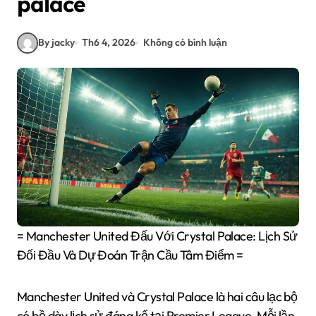
palace
By jacky
Th6 4, 2026
Không có bình luận
= Manchester United Đấu Với Crystal Palace: Lịch Sử
Đối Đầu Và Dự Đoán Trận Cầu Tâm Điểm =
Manchester United và Crystal Palace là hai câu lạc bộ
có bề dày lịch sử đáng kể tại Premier League. Mỗi lần