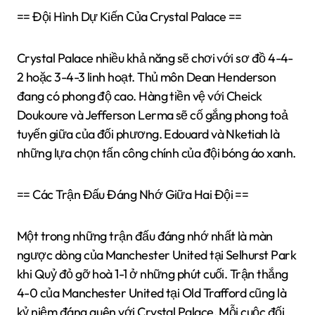
== Đội Hình Dự Kiến Của Crystal Palace ==
Crystal Palace nhiều khả năng sẽ chơi với sơ đồ 4-4-
2 hoặc 3-4-3 linh hoạt. Thủ môn Dean Henderson
đang có phong độ cao. Hàng tiền vệ với Cheick
Doukoure và Jefferson Lerma sẽ cố gắng phong toả
tuyến giữa của đối phương. Edouard và Nketiah là
những lựa chọn tấn công chính của đội bóng áo xanh.
== Các Trận Đấu Đáng Nhớ Giữa Hai Đội ==
Một trong những trận đấu đáng nhớ nhất là màn
ngược dòng của Manchester United tại Selhurst Park
khi Quỷ đỏ gỡ hoà 1-1 ở những phút cuối. Trận thắng
4-0 của Manchester United tại Old Trafford cũng là
kỷ niệm đáng quên với Crystal Palace. Mỗi cuộc đối