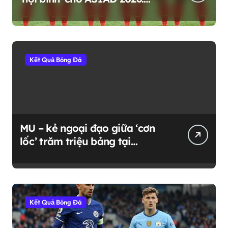
Mạo hiểm hay chiến lược dài
hạn?
Kết Quả Bóng Đá
MU – kẻ ngoại đạo giữa ‘cơn
lốc’ trăm triệu bảng tại
Premier League
Kết Quả Bóng Đá