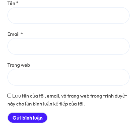
Tên
*
Email
*
Trang web
Lưu tên của tôi, email, và trang web trong trình duyệt
này cho lần bình luận kế tiếp của tôi.