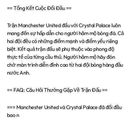
== Tổng Kết Cuộc Đối Đầu ==
Trận Manchester United đấu với Crystal Palace luôn
mang đến sự hấp dẫn cho người hâm mộ bóng đá. Cả
hai đội đều có những điểm mạnh và điểm yếu riêng
biệt. Kết quả trận đấu sẽ phụ thuộc vào phong độ
thực tế của từng cầu thủ. Người hâm mộ hãy đón
chờ màn trình diễn đỉnh cao từ hai đội bóng hàng đầu
nước Anh.
== FAQ: Câu Hỏi Thường Gặp Về Trận Đấu ==
=== Manchester United và Crystal Palace đã đối đầu
bao n