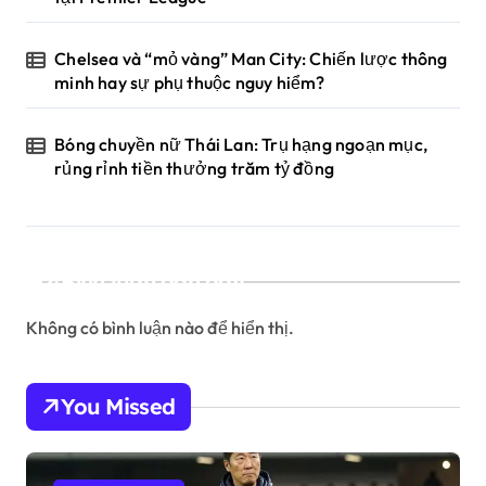
Chelsea và “mỏ vàng” Man City: Chiến lược thông
minh hay sự phụ thuộc nguy hiểm?
Bóng chuyền nữ Thái Lan: Trụ hạng ngoạn mục,
rủng rỉnh tiền thưởng trăm tỷ đồng
Bình luận gần đây
Không có bình luận nào để hiển thị.
You Missed