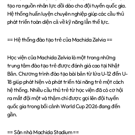
tạo ra nguồn nhân lực dồi dào cho đội tuyển quốc gia.
Hệ thống huấn luyện chuyên nghiệp giúp các cầu thủ
phát triển toàn diện cả về kỹ năng lẫn thể lực.
== Hệ thống đào tạo trẻ của Machida Zelvia ==
Học viện của Machida Zelvia là một trong những
trung tâm đào tạo trẻ được đánh giá cao tại Nhật
Bản. Chương trình đào tạo bài bản từ lứa U-12 đến U-
18 giúp phát hiện và phát triển tài năng trẻ một cách
hệ thống. Nhiều cầu thủ trẻ từ học viện đã có cơ hội
ra mắt đội một và thậm chí được gọi lên đội tuyển
quốc gia trong bối cảnh World Cup 2026 đang đến
gần.
== Sân nhà Machida Stadium ==