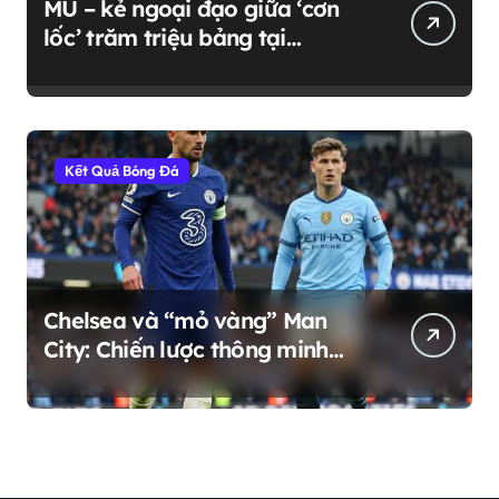
MU – kẻ ngoại đạo giữa ‘cơn
lốc’ trăm triệu bảng tại
Premier League
Kết Quả Bóng Đá
Chelsea và “mỏ vàng” Man
City: Chiến lược thông minh
hay sự phụ thuộc nguy hiểm?