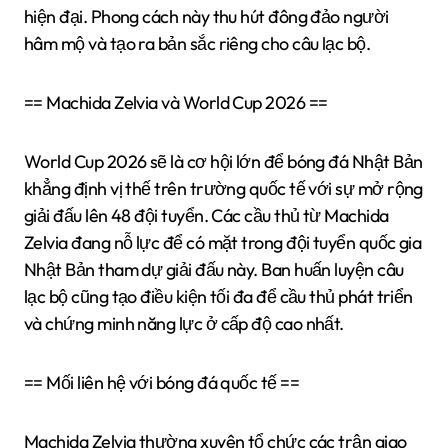
hiện đại. Phong cách này thu hút đông đảo người
hâm mộ và tạo ra bản sắc riêng cho câu lạc bộ.
== Machida Zelvia và World Cup 2026 ==
World Cup 2026 sẽ là cơ hội lớn để bóng đá Nhật Bản
khẳng định vị thế trên trường quốc tế với sự mở rộng
giải đấu lên 48 đội tuyển. Các cầu thủ từ Machida
Zelvia đang nỗ lực để có mặt trong đội tuyển quốc gia
Nhật Bản tham dự giải đấu này. Ban huấn luyện câu
lạc bộ cũng tạo điều kiện tối đa để cầu thủ phát triển
và chứng minh năng lực ở cấp độ cao nhất.
== Mối liên hệ với bóng đá quốc tế ==
Machida Zelvia thường xuyên tổ chức các trận giao