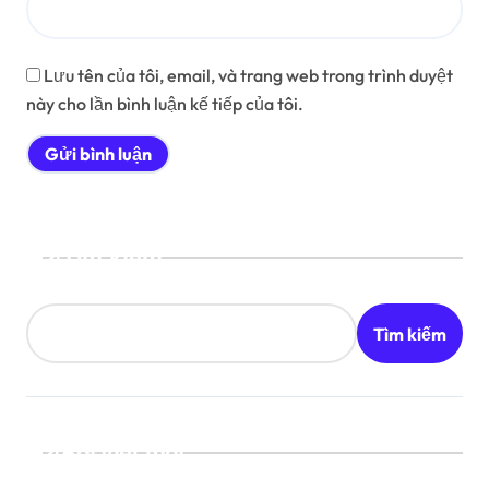
Lưu tên của tôi, email, và trang web trong trình duyệt
này cho lần bình luận kế tiếp của tôi.
Tìm kiếm
Tìm kiếm
Bài viết mới