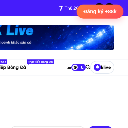
7
Th8 2026, T6
Đăng ký +88k
 Thao
Trực Tiếp Bóng Đá
ENA TRONG NGÀY KHAI MÀN
Tiếp Bóng Đá
klive
Tìm kiếm