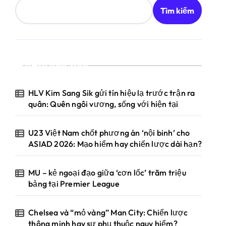
Tìm kiếm
Bài viết mới
HLV Kim Sang Sik gửi tín hiệu lạ trước trận ra
quân: Quên ngôi vương, sống với hiện tại
U23 Việt Nam chốt phương án ‘nội binh’ cho
ASIAD 2026: Mạo hiểm hay chiến lược dài hạn?
MU – kẻ ngoại đạo giữa ‘cơn lốc’ trăm triệu
bảng tại Premier League
Chelsea và “mỏ vàng” Man City: Chiến lược
thông minh hay sự phụ thuộc nguy hiểm?