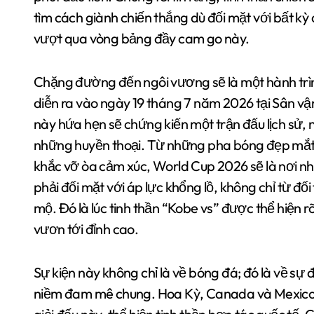
tìm cách giành chiến thắng dù đối mặt với bất kỳ đ
vượt qua vòng bảng đầy cam go này.
Chặng đường đến ngôi vương sẽ là một hành trình
diễn ra vào ngày 19 tháng 7 năm 2026 tại Sân v
này hứa hẹn sẽ chứng kiến một trận đấu lịch sử, 
những huyền thoại. Từ những pha bóng đẹp mắt
khắc vỡ òa cảm xúc, World Cup 2026 sẽ là nơi nh
phải đối mặt với áp lực khổng lồ, không chỉ từ đ
mộ. Đó là lúc tinh thần “Kobe vs” được thể hiện rõ
vươn tới đỉnh cao.
Sự kiện này không chỉ là về bóng đá; đó là về sự
niềm đam mê chung. Hoa Kỳ, Canada và Mexico 