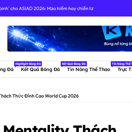
binh’ cho ASIAD 2026: Mạo hiểm hay chiến lược dài hạn?
răm triệu bảng tại Premier League
iến lược thông minh hay sự phụ thuộc nguy hiểm?
 ngoạn mục, rủng rỉnh tiền thưởng trăm tỷ đồng
tương lai: Bouaddi và những viên ngọc thô
Highlight Bóng Đá
Kết Quả Bóng Đá
Tin Nóng Thể
ABAROVSK: CHIẾN THẮNG NGHẸT THỞ TẠI VOLGOGRAD AR
óng Đá
Kết Quả Bóng Đá
Tin Nóng Thể Thao
Trực 
1 trong trận giao hữu
Rượt Đuổi Kịch Tính Ở USL League Two
 Thách Thức Đỉnh Cao World Cup 2026
ia điểm trong trận giao hữu kịch tính
ước trận ra quân: Quên ngôi vương, sống với hiện tại
Mentality Thách