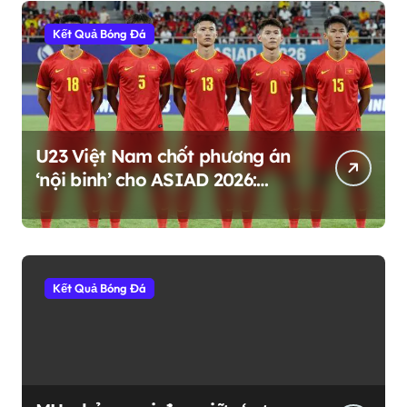
Kết Quả Bóng Đá
U23 Việt Nam chốt phương án
‘nội binh’ cho ASIAD 2026:
Mạo hiểm hay chiến lược dài
hạn?
Kết Quả Bóng Đá