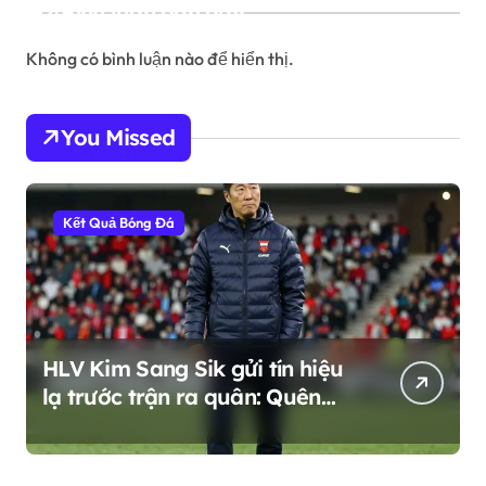
Bình luận gần đây
Không có bình luận nào để hiển thị.
You Missed
Kết Quả Bóng Đá
HLV Kim Sang Sik gửi tín hiệu
lạ trước trận ra quân: Quên
ngôi vương, sống với hiện tại