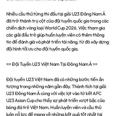
Nhiều cầu thủ từng thi đấu tại giải U23 Đông Nam Á
đã trở thành trụ cột của đội tuyển quốc gia trong các
chiến dịch vòng loại World Cup 2026. Việc tham gia
các giải đấu trẻ giúp huấn luyện viên có thêm thông
tin để đánh giá và phát triển tài năng, từ đó xây dựng
đội hình tối ưu cho đội tuyển quốc gia.
== Đội Tuyển U23 Việt Nam Tại Đông Nam Á ==
Đội tuyển U23 Việt Nam đã có những bước tiến ấn
tượng trong những năm gần đây. Thành tích tại giải
U23 Đông Nam Á cùng với việc lọt vào tứ kết AFC
U23 Asian Cup cho thấy sự phát triển vượt bậc của
bóng đá trẻ Việt Nam. Huấn luyện viên và cầu thủ
luôn nỗ lực để mang về những kết quả tốt nhất tại