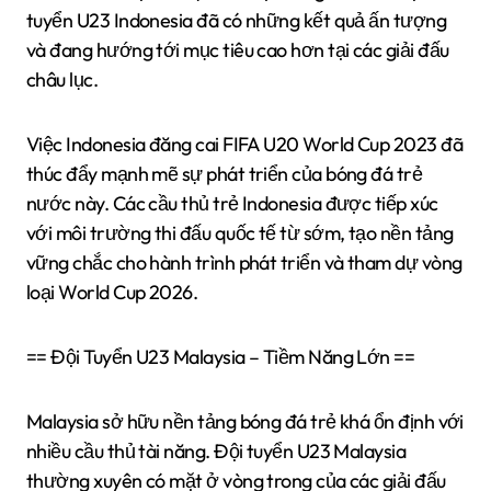
tuyển U23 Indonesia đã có những kết quả ấn tượng
và đang hướng tới mục tiêu cao hơn tại các giải đấu
châu lục.
Việc Indonesia đăng cai FIFA U20 World Cup 2023 đã
thúc đẩy mạnh mẽ sự phát triển của bóng đá trẻ
nước này. Các cầu thủ trẻ Indonesia được tiếp xúc
với môi trường thi đấu quốc tế từ sớm, tạo nền tảng
vững chắc cho hành trình phát triển và tham dự vòng
loại World Cup 2026.
== Đội Tuyển U23 Malaysia – Tiềm Năng Lớn ==
Malaysia sở hữu nền tảng bóng đá trẻ khá ổn định với
nhiều cầu thủ tài năng. Đội tuyển U23 Malaysia
thường xuyên có mặt ở vòng trong của các giải đấu