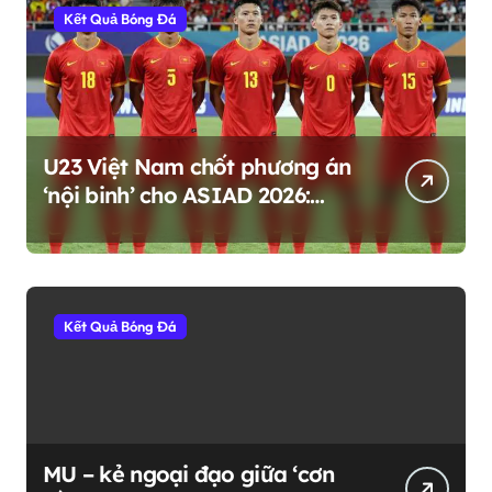
Kết Quả Bóng Đá
U23 Việt Nam chốt phương án
‘nội binh’ cho ASIAD 2026:
Mạo hiểm hay chiến lược dài
hạn?
Kết Quả Bóng Đá
MU – kẻ ngoại đạo giữa ‘cơn