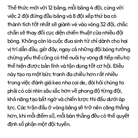
Thể thức mới với 12 bảng, mỗi bảng 4 đội, cùng với
việc 2 đội đứng đầu bảng và 8 đội xếp thứ ba có
thành tích tốt nhất sẽ giành vé vào vòng 32 đội, chắc
chắn sẽ thay đổi cục diện chiến thuật của nhiều đội
bóng. Không còn là cuộc đua sinh tử chỉ dành cho hai
vị trí dẫn đầu, giờ đây, ngay cả những đội bóng tưởng
chừng yếu thế cũng có thể nuôi hy vọng đi tiếp nếu họ
thể hiện được bản lĩnh và tận dụng tốt cơ hội. Điều
này tạo ra một bức tranh đa chiều hơn rất nhiều
trong việc đánh giá keo nha cai de, đòi hỏi chúng ta
phải có cái nhìn sâu sắc hơn về phong độ từng đội,
khả năng tạo bất ngờ và chiến lược thi đấu dưới áp
lực. Các trận đấu ở vòng bảng sẽ trở nên căng thẳng
hơn, khi mỗi điểm số, mỗi bàn thắng đều có thể quyết
định số phận một đội tuyển.