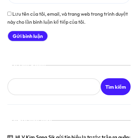
Lưu tên của tôi, email, và trang web trong trình duyệt
này cho lần bình luận kế tiếp của tôi.
Tìm kiếm
Tìm kiếm
Bài viết mới
HLV Kim Sang Sik gửi tín hiệu lạ trước trận ra quân: