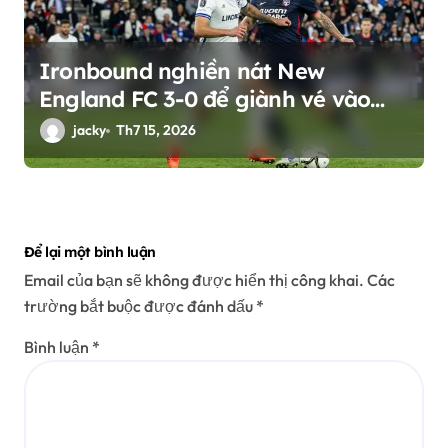
Ironbound nghiền nát New
England FC 3-0 để giành vé vào
vòng trong
jacky
Th7 15, 2026
Để lại một bình luận
Email của bạn sẽ không được hiển thị công khai.
Các
trường bắt buộc được đánh dấu
*
Bình luận
*