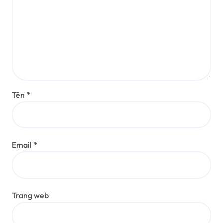
Tên
*
Email
*
Trang web