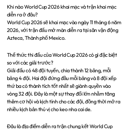
Khi nào World Cup 2026 khai mạc và trận khai mạc
diễn ra ở đâu?
World Cup 2026 sẽ khai mạc vào ngày 11 tháng 6 năm
2026, với trận đấu mở màn diễn ra tại sân vận động
Azteca, Thành phố Mexico.
Thể thức thi đấu của World Cup 2026 có gì đặc biệt
so với các giải trước?
Giải đấu có 48 đội tuyển, chia thành 12 bảng, mỗi
bảng 4 đội. Hai đội đứng đầu mỗi bảng và 8 đội xếp
thứ ba có thành tích tốt nhất sẽ giành quyền vào
vòng 32 đội. Đây là một sự thay đổi lớn nhằm tăng
thêm cơ hội và kịch tính cho các đội, đồng thời mở ra
nhiều kịch bản thú vị cho keo nha cai de.
Đâu là địa điểm diễn ra trận chung kết World Cup