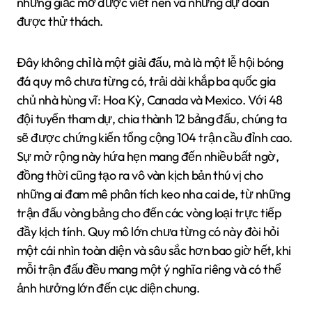
những giấc mơ được viết nên và những dự đoán
được thử thách.
Đây không chỉ là một giải đấu, mà là một lễ hội bóng
đá quy mô chưa từng có, trải dài khắp ba quốc gia
chủ nhà hùng vĩ: Hoa Kỳ, Canada và Mexico. Với 48
đội tuyển tham dự, chia thành 12 bảng đấu, chúng ta
sẽ được chứng kiến tổng cộng 104 trận cầu đỉnh cao.
Sự mở rộng này hứa hẹn mang đến nhiều bất ngờ,
đồng thời cũng tạo ra vô vàn kịch bản thú vị cho
những ai đam mê phân tích keo nha cai de, từ những
trận đấu vòng bảng cho đến các vòng loại trực tiếp
đầy kịch tính. Quy mô lớn chưa từng có này đòi hỏi
một cái nhìn toàn diện và sâu sắc hơn bao giờ hết, khi
mỗi trận đấu đều mang một ý nghĩa riêng và có thể
ảnh hưởng lớn đến cục diện chung.