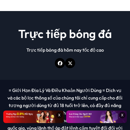
Trực tiếp bóng đá
Trực tiếp bóng đá hôm nay tốc độ cao
= Giới Hạn Địa Lý Và Điều Khoản Người Dùng = Dịch vụ
và các bộ lọc thông số của chúng tôi chỉ cung cấp cho đối
tượng người dùng từ đủ 18 tuổi trở lên, có đầy đủ năng
lực hành vi dân sự pháp định. Hệ thống nghiêm cấm việc
x
x
truy cập, sao chép hoặc phát tán thông tin này từ các
quốc gia, vùng lãnh thổ áp đặt lệnh cấm tuyệt đối đối với