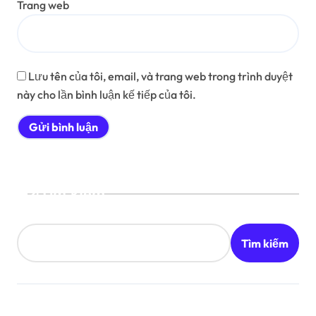
Trang web
Lưu tên của tôi, email, và trang web trong trình duyệt
này cho lần bình luận kế tiếp của tôi.
Tìm kiếm
Tìm kiếm