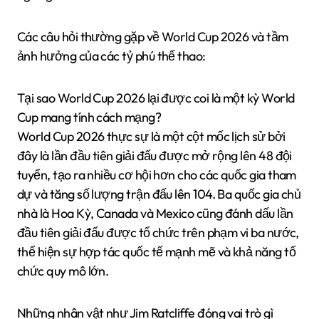
Các câu hỏi thường gặp về World Cup 2026 và tầm
ảnh hưởng của các tỷ phú thể thao:
Tại sao World Cup 2026 lại được coi là một kỳ World
Cup mang tính cách mạng?
World Cup 2026 thực sự là một cột mốc lịch sử bởi
đây là lần đầu tiên giải đấu được mở rộng lên 48 đội
tuyển, tạo ra nhiều cơ hội hơn cho các quốc gia tham
dự và tăng số lượng trận đấu lên 104. Ba quốc gia chủ
nhà là Hoa Kỳ, Canada và Mexico cũng đánh dấu lần
đầu tiên giải đấu được tổ chức trên phạm vi ba nước,
thể hiện sự hợp tác quốc tế mạnh mẽ và khả năng tổ
chức quy mô lớn.
Những nhân vật như Jim Ratcliffe đóng vai trò gì