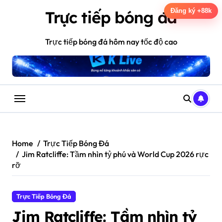
Skip
Đăng ký +88k
Trực tiếp bóng đá
to
content
Trực tiếp bóng đá hôm nay tốc độ cao
Home
Trực Tiếp Bóng Đá
Jim Ratcliffe: Tầm nhìn tỷ phú và World Cup 2026 rực
rỡ
Trực Tiếp Bóng Đá
Jim Ratcliffe: Tầm nhìn tỷ