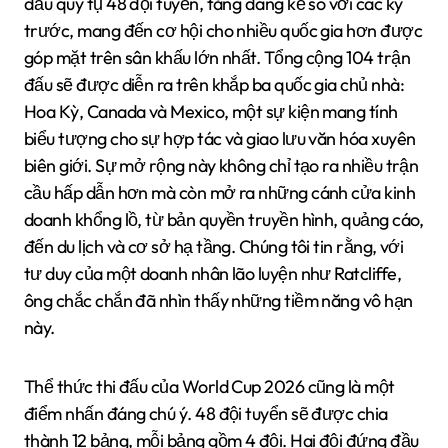
đấu quy tụ 48 đội tuyển, tăng đáng kể so với các kỳ
trước, mang đến cơ hội cho nhiều quốc gia hơn được
góp mặt trên sân khấu lớn nhất. Tổng cộng 104 trận
đấu sẽ được diễn ra trên khắp ba quốc gia chủ nhà:
Hoa Kỳ, Canada và Mexico, một sự kiện mang tính
biểu tượng cho sự hợp tác và giao lưu văn hóa xuyên
biên giới. Sự mở rộng này không chỉ tạo ra nhiều trận
cầu hấp dẫn hơn mà còn mở ra những cánh cửa kinh
doanh khổng lồ, từ bản quyền truyền hình, quảng cáo,
đến du lịch và cơ sở hạ tầng. Chúng tôi tin rằng, với
tư duy của một doanh nhân lão luyện như Ratcliffe,
ông chắc chắn đã nhìn thấy những tiềm năng vô hạn
này.
Thể thức thi đấu của World Cup 2026 cũng là một
điểm nhấn đáng chú ý. 48 đội tuyển sẽ được chia
thành 12 bảng, mỗi bảng gồm 4 đội. Hai đội đứng đầu