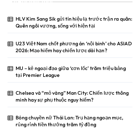
Bài viết mới
HLV Kim Sang Sik gửi tín hiệu lạ trước trận ra quân:
Quên ngôi vương, sống với hiện tại
U23 Việt Nam chốt phương án ‘nội binh’ cho ASIAD
2026: Mạo hiểm hay chiến lược dài hạn?
MU – kẻ ngoại đạo giữa ‘cơn lốc’ trăm triệu bảng
tại Premier League
Chelsea và “mỏ vàng” Man City: Chiến lược thông
minh hay sự phụ thuộc nguy hiểm?
Bóng chuyền nữ Thái Lan: Trụ hạng ngoạn mục,
rủng rỉnh tiền thưởng trăm tỷ đồng