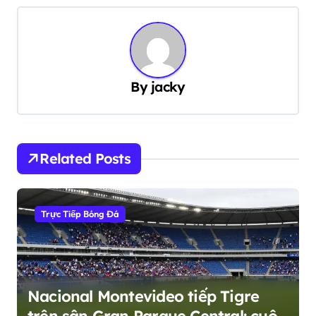
h
ư
ớ
By
jacky
n
g
b
à
Related Posts
i
v
Trực Tiếp Bóng Đá
i
ế
t
Nacional Montevideo tiếp Tigre