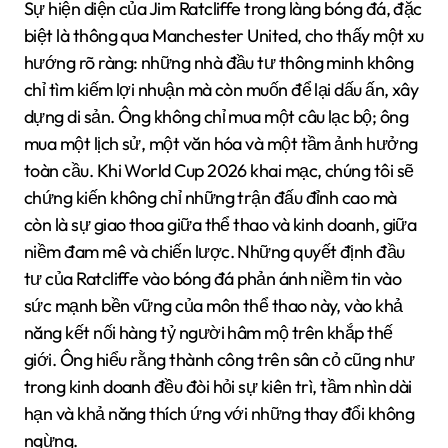
Sự hiện diện của Jim Ratcliffe trong làng bóng đá, đặc
biệt là thông qua Manchester United, cho thấy một xu
hướng rõ ràng: những nhà đầu tư thông minh không
chỉ tìm kiếm lợi nhuận mà còn muốn để lại dấu ấn, xây
dựng di sản. Ông không chỉ mua một câu lạc bộ; ông
mua một lịch sử, một văn hóa và một tầm ảnh hưởng
toàn cầu. Khi World Cup 2026 khai mạc, chúng tôi sẽ
chứng kiến không chỉ những trận đấu đỉnh cao mà
còn là sự giao thoa giữa thể thao và kinh doanh, giữa
niềm đam mê và chiến lược. Những quyết định đầu
tư của Ratcliffe vào bóng đá phản ánh niềm tin vào
sức mạnh bền vững của môn thể thao này, vào khả
năng kết nối hàng tỷ người hâm mộ trên khắp thế
giới. Ông hiểu rằng thành công trên sân cỏ cũng như
trong kinh doanh đều đòi hỏi sự kiên trì, tầm nhìn dài
hạn và khả năng thích ứng với những thay đổi không
ngừng.