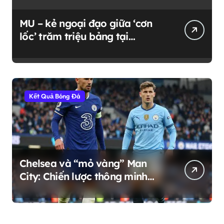
MU – kẻ ngoại đạo giữa ‘cơn
lốc’ trăm triệu bảng tại
Premier League
Kết Quả Bóng Đá
Chelsea và “mỏ vàng” Man
City: Chiến lược thông minh
hay sự phụ thuộc nguy hiểm?