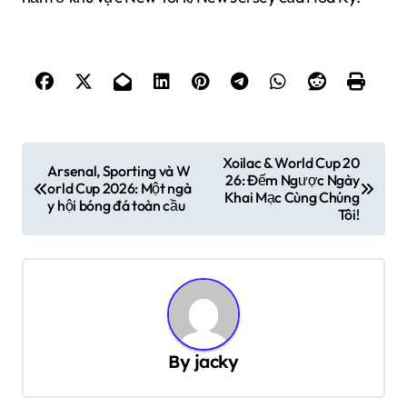
Đ
Xoilac & World Cup 20
Arsenal, Sporting và W
26: Đếm Ngược Ngày
i
orld Cup 2026: Một ngà
Khai Mạc Cùng Chúng
y hội bóng đá toàn cầu
ề
Tôi!
u
h
ư
ớ
By
jacky
n
g