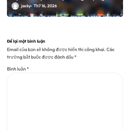
hữu tại Algarve
jacky
Th7 16, 2026
Để lại một bình luận
Email của bạn sẽ không được hiển thị công khai.
Các
trường bắt buộc được đánh dấu
*
Bình luận
*