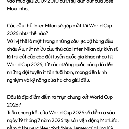
vào mùa giải 2009 2010 dưới sự dẫn dắt của Jose
Mourinho.
Các cầu thủ Inter Milan sẽ góp mặt tại World Cup
2026 như thế nào?
Với vị thế là một trong những câu lạc bộ hàng đầu
châu Âu, rất nhiều cầu thủ của Inter Milan dự kiến sẽ
là trụ cột của các đội tuyển quốc gia khác nhau tại
World Cup 2026, từ các cường quốc bóng đá đến
những đội tuyển ít tên tuổi hơn, mang đến kinh
nghiệm và kỹ năng của họ cho giải đấu.
Đâu là địa điểm diễn ra trận chung kết World Cup
2026?
Trận chung kết của World Cup 2026 sẽ diễn ra vào
ngày 19 tháng 7 năm 2026 tại sân vận động MetLife,
nằm ở khu vực New York/New Jersey của Hoa Kỳ.