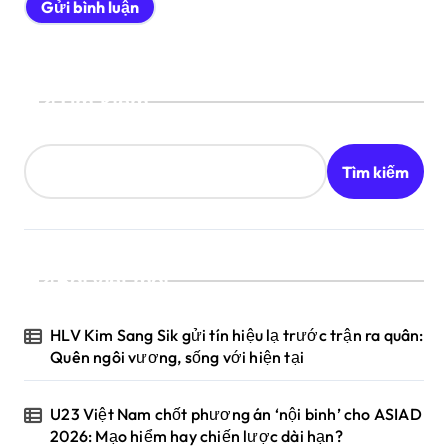
Tìm kiếm
Tìm kiếm
Bài viết mới
HLV Kim Sang Sik gửi tín hiệu lạ trước trận ra quân:
Quên ngôi vương, sống với hiện tại
U23 Việt Nam chốt phương án ‘nội binh’ cho ASIAD
2026: Mạo hiểm hay chiến lược dài hạn?