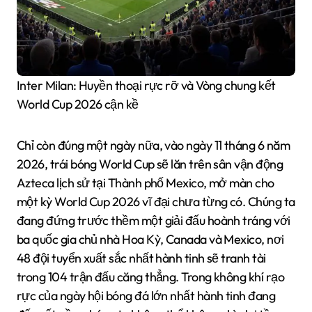
Inter Milan: Huyền thoại rực rỡ và Vòng chung kết
World Cup 2026 cận kề
Chỉ còn đúng một ngày nữa, vào ngày 11 tháng 6 năm
2026, trái bóng World Cup sẽ lăn trên sân vận động
Azteca lịch sử tại Thành phố Mexico, mở màn cho
một kỳ World Cup 2026 vĩ đại chưa từng có. Chúng ta
đang đứng trước thềm một giải đấu hoành tráng với
ba quốc gia chủ nhà Hoa Kỳ, Canada và Mexico, nơi
48 đội tuyển xuất sắc nhất hành tinh sẽ tranh tài
trong 104 trận đấu căng thẳng. Trong không khí rạo
rực của ngày hội bóng đá lớn nhất hành tinh đang