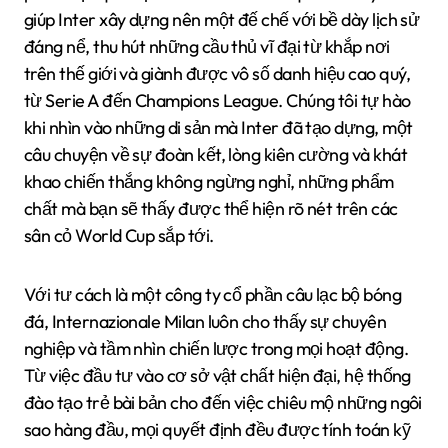
giúp Inter xây dựng nên một đế chế với bề dày lịch sử
đáng nể, thu hút những cầu thủ vĩ đại từ khắp nơi
trên thế giới và giành được vô số danh hiệu cao quý,
từ Serie A đến Champions League. Chúng tôi tự hào
khi nhìn vào những di sản mà Inter đã tạo dựng, một
câu chuyện về sự đoàn kết, lòng kiên cường và khát
khao chiến thắng không ngừng nghỉ, những phẩm
chất mà bạn sẽ thấy được thể hiện rõ nét trên các
sân cỏ World Cup sắp tới.
Với tư cách là một công ty cổ phần câu lạc bộ bóng
đá, Internazionale Milan luôn cho thấy sự chuyên
nghiệp và tầm nhìn chiến lược trong mọi hoạt động.
Từ việc đầu tư vào cơ sở vật chất hiện đại, hệ thống
đào tạo trẻ bài bản cho đến việc chiêu mộ những ngôi
sao hàng đầu, mọi quyết định đều được tính toán kỹ