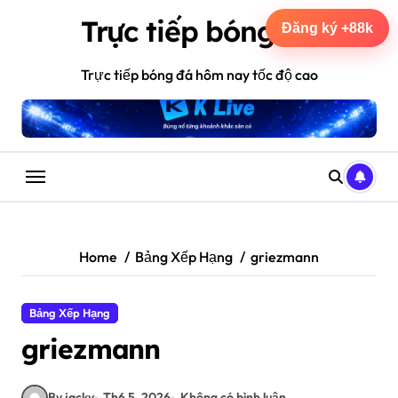
Skip
Trực tiếp bóng đá
to
Đăng ký +88k
content
Trực tiếp bóng đá hôm nay tốc độ cao
Home
Bảng Xếp Hạng
griezmann
Bảng Xếp Hạng
griezmann
By jacky
Th6 5, 2026
Không có bình luận