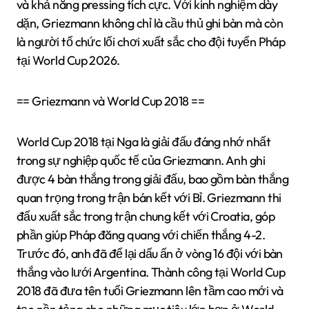
và khả năng pressing tích cực. Với kinh nghiệm dày
dặn, Griezmann không chỉ là cầu thủ ghi bàn mà còn
là người tổ chức lối chơi xuất sắc cho đội tuyển Pháp
tại World Cup 2026.
== Griezmann và World Cup 2018 ==
World Cup 2018 tại Nga là giải đấu đáng nhớ nhất
trong sự nghiệp quốc tế của Griezmann. Anh ghi
được 4 bàn thắng trong giải đấu, bao gồm bàn thắng
quan trọng trong trận bán kết với Bỉ. Griezmann thi
đấu xuất sắc trong trận chung kết với Croatia, góp
phần giúp Pháp đăng quang với chiến thắng 4-2.
Trước đó, anh đã để lại dấu ấn ở vòng 16 đội với bàn
thắng vào lưới Argentina. Thành công tại World Cup
2018 đã đưa tên tuổi Griezmann lên tầm cao mới và