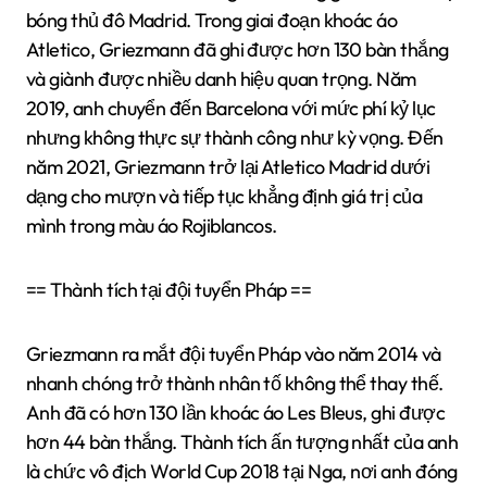
bóng thủ đô Madrid. Trong giai đoạn khoác áo
Atletico, Griezmann đã ghi được hơn 130 bàn thắng
và giành được nhiều danh hiệu quan trọng. Năm
2019, anh chuyển đến Barcelona với mức phí kỷ lục
nhưng không thực sự thành công như kỳ vọng. Đến
năm 2021, Griezmann trở lại Atletico Madrid dưới
dạng cho mượn và tiếp tục khẳng định giá trị của
mình trong màu áo Rojiblancos.
== Thành tích tại đội tuyển Pháp ==
Griezmann ra mắt đội tuyển Pháp vào năm 2014 và
nhanh chóng trở thành nhân tố không thể thay thế.
Anh đã có hơn 130 lần khoác áo Les Bleus, ghi được
hơn 44 bàn thắng. Thành tích ấn tượng nhất của anh
là chức vô địch World Cup 2018 tại Nga, nơi anh đóng