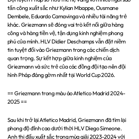
tấn công xuất sắc như Kylian Mbappe, Ousmane
Dembele, Eduardo Camavinga và nhiều tài năng trẻ
khác. Griezmann sẽ đóng vai trò kết nối giữa hàng
công và hàng tiền vệ, tận dụng kinh nghiệm phong
phú của mình. HLV Didier Deschamps vẫn đặt niềm
tin tuyệt đối vào Griezmann trong các chiến dịch
quan trọng. Sự kết hợp giữa kinh nghiệm của
Griezmann và sức trẻ của các đồng đội tạo nên đội
hình Pháp đáng gờm nhất tại World Cup 2026.
== Griezmann trong màu áo Atletico Madrid 2024-
2025 ==
Sau khi trở lại Atletico Madrid, Griezmann đã tìm lại
phong độ đỉnh cao dưới thời HLV Diego Simeone.
Anh thi đấu xuất sắc trong mùa giải 2023-2024 với