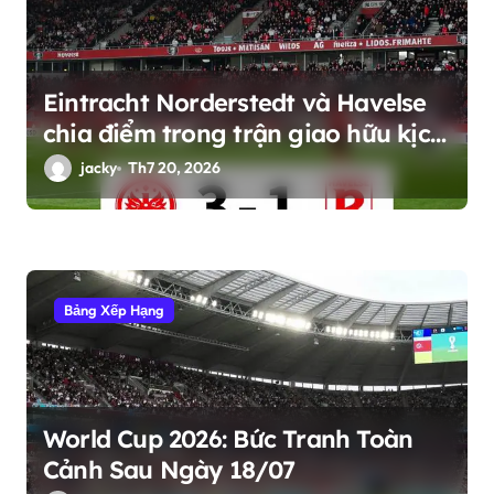
v
i
ế
Eintracht Norderstedt và Havelse
t
chia điểm trong trận giao hữu kịch
tính
jacky
Th7 20, 2026
Bảng Xếp Hạng
World Cup 2026: Bức Tranh Toàn
Cảnh Sau Ngày 18/07