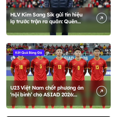
HLV Kim Sang Sik gửi tín hiệu
lạ trước trận ra quân: Quên
ngôi vương, sống với hiện tại
Kết Quả Bóng Đá
U23 Việt Nam chốt phương án
‘nội binh’ cho ASIAD 2026:
Mạo hiểm hay chiến lược dài
hạn?