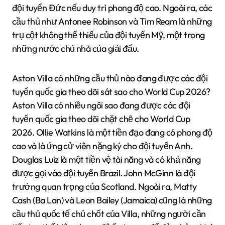
đội tuyển Đức nếu duy trì phong độ cao. Ngoài ra, các
cầu thủ như Antonee Robinson và Tim Ream là những
trụ cột không thể thiếu của đội tuyển Mỹ, một trong
những nước chủ nhà của giải đấu.
Aston Villa có những cầu thủ nào đang được các đội
tuyển quốc gia theo dõi sát sao cho World Cup 2026?
Aston Villa có nhiều ngôi sao đang được các đội
tuyển quốc gia theo dõi chặt chẽ cho World Cup
2026. Ollie Watkins là một tiền đạo đang có phong độ
cao và là ứng cử viên nặng ký cho đội tuyển Anh.
Douglas Luiz là một tiền vệ tài năng và có khả năng
được gọi vào đội tuyển Brazil. John McGinn là đội
trưởng quan trọng của Scotland. Ngoài ra, Matty
Cash (Ba Lan) và Leon Bailey (Jamaica) cũng là những
cầu thủ quốc tế chủ chốt của Villa, những người cần