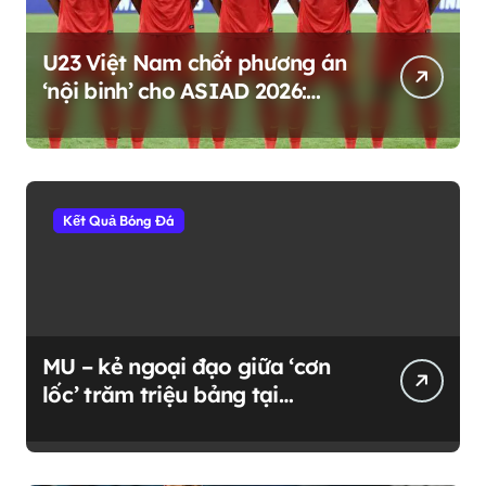
U23 Việt Nam chốt phương án
‘nội binh’ cho ASIAD 2026:
Mạo hiểm hay chiến lược dài
hạn?
Kết Quả Bóng Đá
MU – kẻ ngoại đạo giữa ‘cơn
lốc’ trăm triệu bảng tại
Premier League