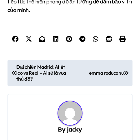
tiếp tục thể hiện phong độ ấn tượng để đảm bảo vị trí
của mình.
Đ
Đại chiến Madrid: Atlét
ico vs Real – Ai sẽ là vua
emma raducanu
i
thủ đô?
ề
u
h
ư
ớ
By
jacky
n