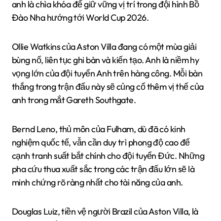
anh là chìa khóa để giữ vững vị trí trong đội hình Bồ
Đào Nha hướng tới World Cup 2026.
Ollie Watkins của Aston Villa đang có một mùa giải
bùng nổ, liên tục ghi bàn và kiến tạo. Anh là niềm hy
vọng lớn của đội tuyển Anh trên hàng công. Mỗi bàn
thắng trong trận đấu này sẽ củng cố thêm vị thế của
anh trong mắt Gareth Southgate.
Bernd Leno, thủ môn của Fulham, dù đã có kinh
nghiệm quốc tế, vẫn cần duy trì phong độ cao để
cạnh tranh suất bắt chính cho đội tuyển Đức. Những
pha cứu thua xuất sắc trong các trận đấu lớn sẽ là
minh chứng rõ ràng nhất cho tài năng của anh.
Douglas Luiz, tiền vệ người Brazil của Aston Villa, là