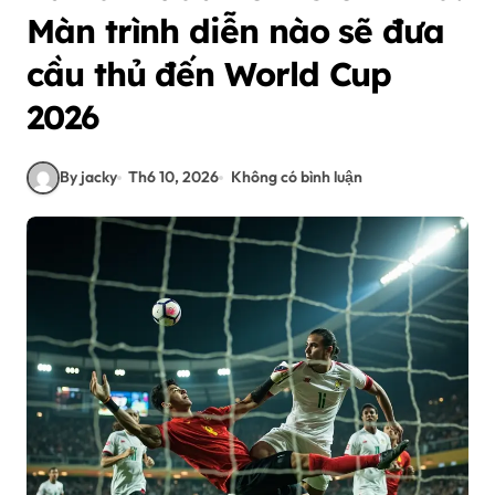
Màn trình diễn nào sẽ đưa
cầu thủ đến World Cup
2026
By jacky
Th6 10, 2026
Không có bình luận