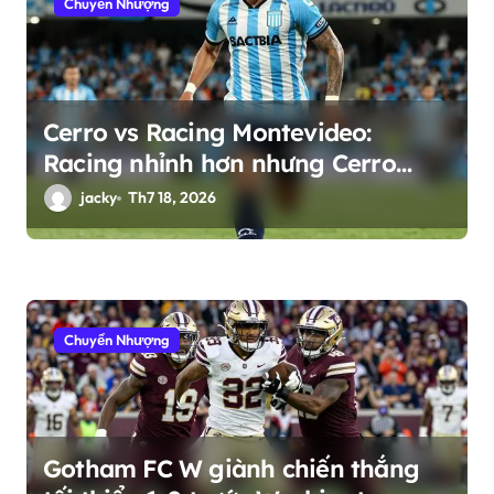
Chuyển Nhượng
Cerro vs Racing Montevideo:
Racing nhỉnh hơn nhưng Cerro
không dễ chơi trên sân nhà
jacky
Th7 18, 2026
Chuyển Nhượng
Gotham FC W giành chiến thắng