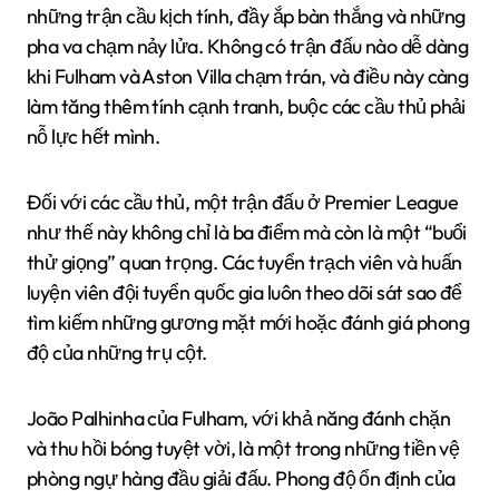
những trận cầu kịch tính, đầy ắp bàn thắng và những
pha va chạm nảy lửa. Không có trận đấu nào dễ dàng
khi Fulham và Aston Villa chạm trán, và điều này càng
làm tăng thêm tính cạnh tranh, buộc các cầu thủ phải
nỗ lực hết mình.
Đối với các cầu thủ, một trận đấu ở Premier League
như thế này không chỉ là ba điểm mà còn là một “buổi
thử giọng” quan trọng. Các tuyển trạch viên và huấn
luyện viên đội tuyển quốc gia luôn theo dõi sát sao để
tìm kiếm những gương mặt mới hoặc đánh giá phong
độ của những trụ cột.
João Palhinha của Fulham, với khả năng đánh chặn
và thu hồi bóng tuyệt vời, là một trong những tiền vệ
phòng ngự hàng đầu giải đấu. Phong độ ổn định của