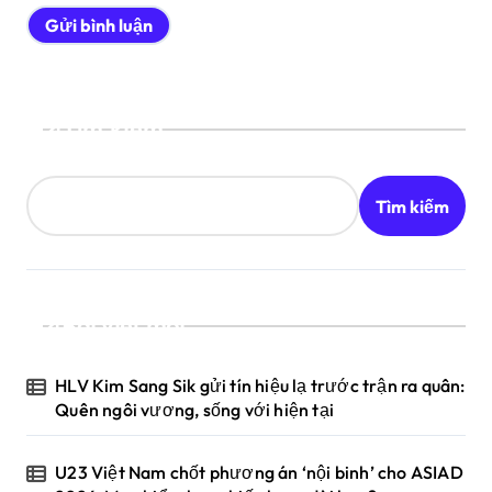
Tìm kiếm
Tìm kiếm
Bài viết mới
HLV Kim Sang Sik gửi tín hiệu lạ trước trận ra quân:
Quên ngôi vương, sống với hiện tại
U23 Việt Nam chốt phương án ‘nội binh’ cho ASIAD