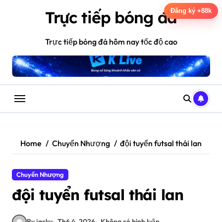
Skip
Đăng ký +88k
Trực tiếp bóng đá
to
content
Trực tiếp bóng đá hôm nay tốc độ cao
Home
Chuyển Nhượng
đội tuyển futsal thái lan
Chuyển Nhượng
đội tuyển futsal thái lan
By jacky
Th6 4, 2026
Không có bình luận