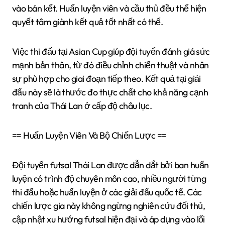
vào bán kết. Huấn luyện viên và cầu thủ đều thể hiện
quyết tâm giành kết quả tốt nhất có thể.
Việc thi đấu tại Asian Cup giúp đội tuyển đánh giá sức
mạnh bản thân, từ đó điều chỉnh chiến thuật và nhân
sự phù hợp cho giai đoạn tiếp theo. Kết quả tại giải
đấu này sẽ là thước đo thực chất cho khả năng cạnh
tranh của Thái Lan ở cấp độ châu lục.
== Huấn Luyện Viên Và Bộ Chiến Lược ==
Đội tuyển futsal Thái Lan được dẫn dắt bởi ban huấn
luyện có trình độ chuyên môn cao, nhiều người từng
thi đấu hoặc huấn luyện ở các giải đấu quốc tế. Các
chiến lược gia này không ngừng nghiên cứu đối thủ,
cập nhật xu hướng futsal hiện đại và áp dụng vào lối