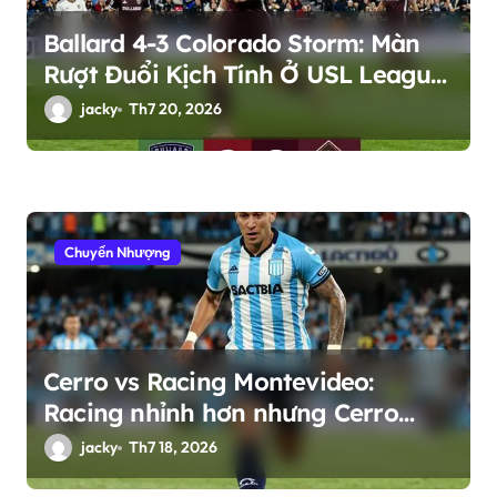
i
ế
Ballard 4-3 Colorado Storm: Màn
t
Rượt Đuổi Kịch Tính Ở USL League
Two
jacky
Th7 20, 2026
Chuyển Nhượng
Cerro vs Racing Montevideo:
Racing nhỉnh hơn nhưng Cerro
không dễ chơi trên sân nhà
jacky
Th7 18, 2026