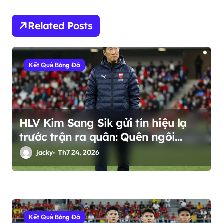
g
Related Posts
b
à
i
Kết Quả Bóng Đá
v
i
ế
HLV Kim Sang Sik gửi tín hiệu lạ
t
trước trận ra quân: Quên ngôi
vương, sống với hiện tại
jacky
Th7 24, 2026
Kết Quả Bóng Đá