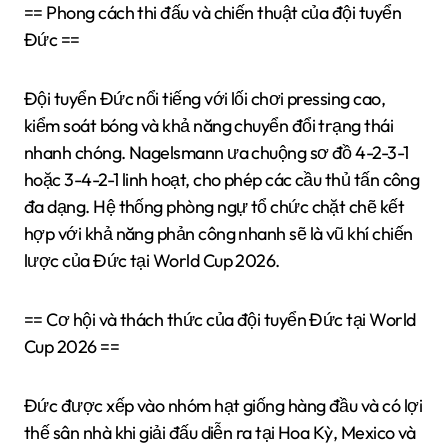
== Phong cách thi đấu và chiến thuật của đội tuyển
Đức ==
Đội tuyển Đức nổi tiếng với lối chơi pressing cao,
kiểm soát bóng và khả năng chuyển đổi trạng thái
nhanh chóng. Nagelsmann ưa chuộng sơ đồ 4-2-3-1
hoặc 3-4-2-1 linh hoạt, cho phép các cầu thủ tấn công
đa dạng. Hệ thống phòng ngự tổ chức chặt chẽ kết
hợp với khả năng phản công nhanh sẽ là vũ khí chiến
lược của Đức tại World Cup 2026.
== Cơ hội và thách thức của đội tuyển Đức tại World
Cup 2026 ==
Đức được xếp vào nhóm hạt giống hàng đầu và có lợi
thế sân nhà khi giải đấu diễn ra tại Hoa Kỳ, Mexico và