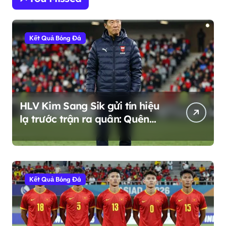
Kết Quả Bóng Đá
HLV Kim Sang Sik gửi tín hiệu
lạ trước trận ra quân: Quên
ngôi vương, sống với hiện tại
Kết Quả Bóng Đá