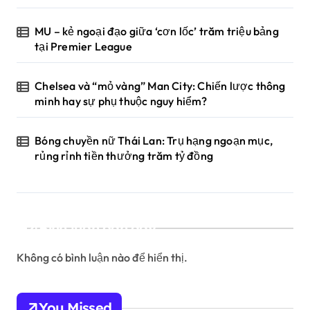
MU – kẻ ngoại đạo giữa ‘cơn lốc’ trăm triệu bảng
tại Premier League
Chelsea và “mỏ vàng” Man City: Chiến lược thông
minh hay sự phụ thuộc nguy hiểm?
Bóng chuyền nữ Thái Lan: Trụ hạng ngoạn mục,
rủng rỉnh tiền thưởng trăm tỷ đồng
Bình luận gần đây
Không có bình luận nào để hiển thị.
You Missed