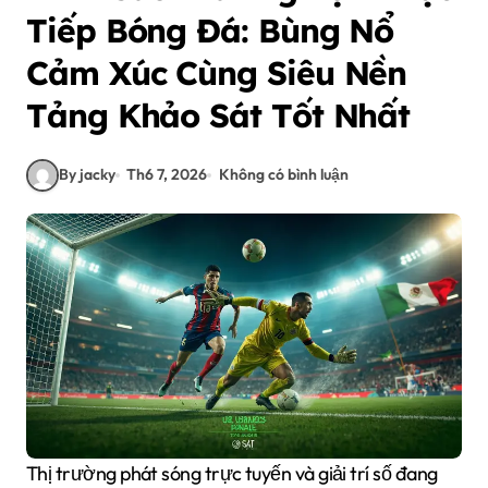
Tiếp Bóng Đá: Bùng Nổ
Cảm Xúc Cùng Siêu Nền
Tảng Khảo Sát Tốt Nhất
By jacky
Th6 7, 2026
Không có bình luận
Thị trường phát sóng trực tuyến và giải trí số đang