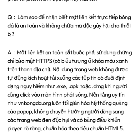
Q：Làm sao để nhận biết một liên kết trực tiếp bóng
đá là an toàn và không chứa mã độc gây hại cho thiết
bị?
A：Một liên kết an toàn bắt buộc phải sử dụng chứng
chỉ bảo mật HTTPS (có biểu tượng ổ khóa màu xanh
trên thanh địa chỉ). Nội dung trang web không được
tự động kích hoạt tải xuống các tệp tin có đuôi định
dạng nguy hiểm như .exe, .apk hoặc .dmg khi người
dùng click vào màn hình phát sóng. Nền tảng uy tín
như vnbongda.org luôn tối giản hóa hệ thống quảng
cáo popup, không chuyển hướng người dùng sang
các trang web đen độc hại và có bảng điều khiển
player rõ ràng, chuẩn hóa theo tiêu chuẩn HTML5.