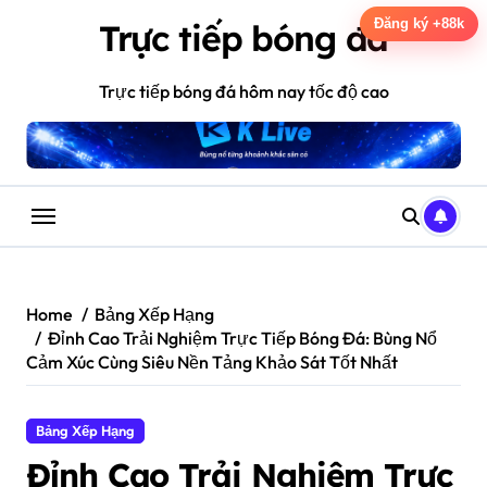
Skip
Đăng ký +88k
Trực tiếp bóng đá
to
content
Trực tiếp bóng đá hôm nay tốc độ cao
Home
Bảng Xếp Hạng
Đỉnh Cao Trải Nghiệm Trực Tiếp Bóng Đá: Bùng Nổ
Cảm Xúc Cùng Siêu Nền Tảng Khảo Sát Tốt Nhất
Bảng Xếp Hạng
Đỉnh Cao Trải Nghiệm Trực