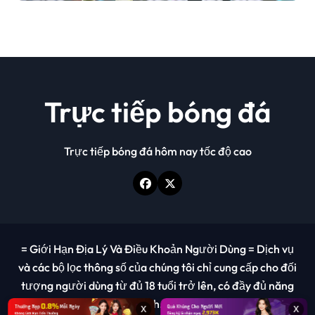
Trực tiếp bóng đá
Trực tiếp bóng đá hôm nay tốc độ cao
= Giới Hạn Địa Lý Và Điều Khoản Người Dùng = Dịch vụ
và các bộ lọc thông số của chúng tôi chỉ cung cấp cho đối
tượng người dùng từ đủ 18 tuổi trở lên, có đầy đủ năng
lực hành vi dân sự pháp định. Hệ thống nghiêm cấm việc
x
x