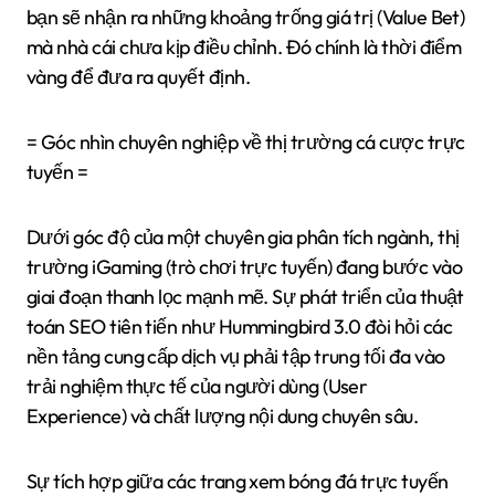
bạn sẽ nhận ra những khoảng trống giá trị (Value Bet)
mà nhà cái chưa kịp điều chỉnh. Đó chính là thời điểm
vàng để đưa ra quyết định.
= Góc nhìn chuyên nghiệp về thị trường cá cược trực
tuyến =
Dưới góc độ của một chuyên gia phân tích ngành, thị
trường iGaming (trò chơi trực tuyến) đang bước vào
giai đoạn thanh lọc mạnh mẽ. Sự phát triển của thuật
toán SEO tiên tiến như Hummingbird 3.0 đòi hỏi các
nền tảng cung cấp dịch vụ phải tập trung tối đa vào
trải nghiệm thực tế của người dùng (User
Experience) và chất lượng nội dung chuyên sâu.
Sự tích hợp giữa các trang xem bóng đá trực tuyến