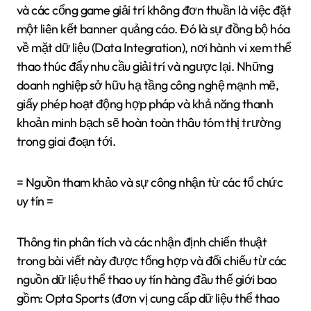
và các cổng game giải trí không đơn thuần là việc đặt
một liên kết banner quảng cáo. Đó là sự đồng bộ hóa
về mặt dữ liệu (Data Integration), nơi hành vi xem thể
thao thúc đẩy nhu cầu giải trí và ngược lại. Những
doanh nghiệp sở hữu hạ tầng công nghệ mạnh mẽ,
giấy phép hoạt động hợp pháp và khả năng thanh
khoản minh bạch sẽ hoàn toàn thâu tóm thị trường
trong giai đoạn tới.
= Nguồn tham khảo và sự công nhận từ các tổ chức
uy tín =
Thông tin phân tích và các nhận định chiến thuật
trong bài viết này được tổng hợp và đối chiếu từ các
nguồn dữ liệu thể thao uy tín hàng đầu thế giới bao
gồm: Opta Sports (đơn vị cung cấp dữ liệu thể thao