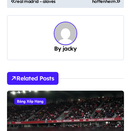
real madrid – alavés
hoffenheim
i
ề
u
h
ư
By
jacky
ớ
n
g
Related Posts
b
à
Bảng Xếp Hạng
i
v
i