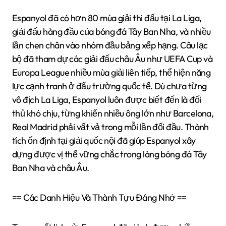
Espanyol đã có hơn 80 mùa giải thi đấu tại La Liga,
giải đấu hàng đầu của bóng đá Tây Ban Nha, và nhiều
lần chen chân vào nhóm đầu bảng xếp hạng. Câu lạc
bộ đã tham dự các giải đấu châu Âu như UEFA Cup và
Europa League nhiều mùa giải liên tiếp, thể hiện năng
lực cạnh tranh ở đấu trường quốc tế. Dù chưa từng
vô địch La Liga, Espanyol luôn được biết đến là đối
thủ khó chịu, từng khiến nhiều ông lớn như Barcelona,
Real Madrid phải vất vả trong mỗi lần đối đầu. Thành
tích ổn định tại giải quốc nội đã giúp Espanyol xây
dựng được vị thế vững chắc trong làng bóng đá Tây
Ban Nha và châu Âu.
== Các Danh Hiệu Và Thành Tựu Đáng Nhớ ==