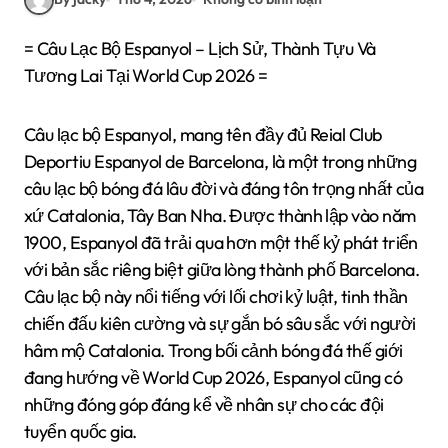
= Câu Lạc Bộ Espanyol – Lịch Sử, Thành Tựu Và
Tương Lai Tại World Cup 2026 =
Câu lạc bộ Espanyol, mang tên đầy đủ Reial Club
Deportiu Espanyol de Barcelona, là một trong những
câu lạc bộ bóng đá lâu đời và đáng tôn trọng nhất của
xứ Catalonia, Tây Ban Nha. Được thành lập vào năm
1900, Espanyol đã trải qua hơn một thế kỷ phát triển
với bản sắc riêng biệt giữa lòng thành phố Barcelona.
Câu lạc bộ này nổi tiếng với lối chơi kỷ luật, tinh thần
chiến đấu kiên cường và sự gắn bó sâu sắc với người
hâm mộ Catalonia. Trong bối cảnh bóng đá thế giới
đang hướng về World Cup 2026, Espanyol cũng có
những đóng góp đáng kể về nhân sự cho các đội
tuyển quốc gia.