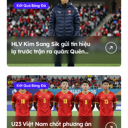
Kết Quả Bóng Đá
HLV Kim Sang Sik gửi tín hiệu
lạ trước trận ra quân: Quên
ngôi vương, sống với hiện tại
Kết Quả Bóng Đá
U23 Việt Nam chốt phương án