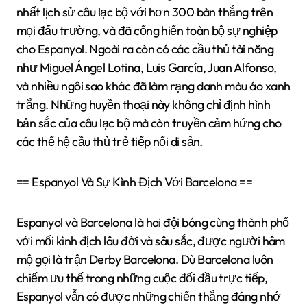
nhất lịch sử câu lạc bộ với hơn 300 bàn thắng trên
mọi đấu trường, và đã cống hiến toàn bộ sự nghiệp
cho Espanyol. Ngoài ra còn có các cầu thủ tài năng
như Miguel Ángel Lotina, Luis García, Juan Alfonso,
và nhiều ngôi sao khác đã làm rạng danh màu áo xanh
trắng. Những huyền thoại này không chỉ định hình
bản sắc của câu lạc bộ mà còn truyền cảm hứng cho
các thế hệ cầu thủ trẻ tiếp nối di sản.
== Espanyol Và Sự Kình Địch Với Barcelona ==
Espanyol và Barcelona là hai đội bóng cùng thành phố
với mối kình địch lâu đời và sâu sắc, được người hâm
mộ gọi là trận Derby Barcelona. Dù Barcelona luôn
chiếm ưu thế trong những cuộc đối đầu trực tiếp,
Espanyol vẫn có được những chiến thắng đáng nhớ