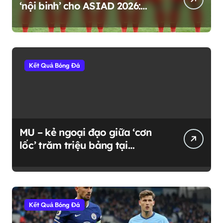
‘nội binh’ cho ASIAD 2026:
Mạo hiểm hay chiến lược dài
hạn?
Kết Quả Bóng Đá
MU – kẻ ngoại đạo giữa ‘cơn
lốc’ trăm triệu bảng tại
Premier League
Kết Quả Bóng Đá