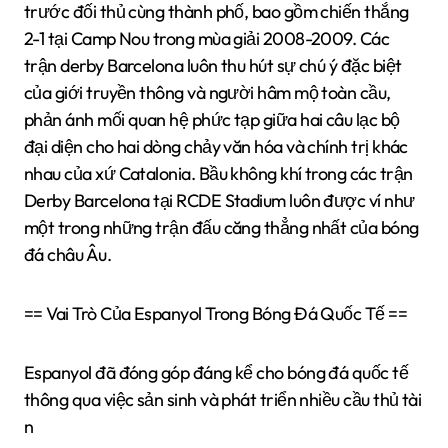
trước đối thủ cùng thành phố, bao gồm chiến thắng
2-1 tại Camp Nou trong mùa giải 2008-2009. Các
trận derby Barcelona luôn thu hút sự chú ý đặc biệt
của giới truyền thông và người hâm mộ toàn cầu,
phản ánh mối quan hệ phức tạp giữa hai câu lạc bộ
đại diện cho hai dòng chảy văn hóa và chính trị khác
nhau của xứ Catalonia. Bầu không khí trong các trận
Derby Barcelona tại RCDE Stadium luôn được ví như
một trong những trận đấu căng thẳng nhất của bóng
đá châu Âu.
== Vai Trò Của Espanyol Trong Bóng Đá Quốc Tế ==
Espanyol đã đóng góp đáng kể cho bóng đá quốc tế
thông qua việc sản sinh và phát triển nhiều cầu thủ tài
n