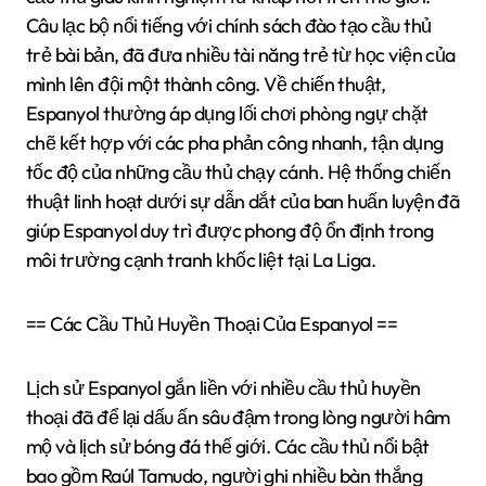
Câu lạc bộ nổi tiếng với chính sách đào tạo cầu thủ
trẻ bài bản, đã đưa nhiều tài năng trẻ từ học viện của
mình lên đội một thành công. Về chiến thuật,
Espanyol thường áp dụng lối chơi phòng ngự chặt
chẽ kết hợp với các pha phản công nhanh, tận dụng
tốc độ của những cầu thủ chạy cánh. Hệ thống chiến
thuật linh hoạt dưới sự dẫn dắt của ban huấn luyện đã
giúp Espanyol duy trì được phong độ ổn định trong
môi trường cạnh tranh khốc liệt tại La Liga.
== Các Cầu Thủ Huyền Thoại Của Espanyol ==
Lịch sử Espanyol gắn liền với nhiều cầu thủ huyền
thoại đã để lại dấu ấn sâu đậm trong lòng người hâm
mộ và lịch sử bóng đá thế giới. Các cầu thủ nổi bật
bao gồm Raúl Tamudo, người ghi nhiều bàn thắng