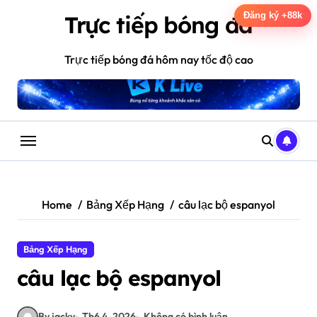
Skip
Đăng ký +88k
Trực tiếp bóng đá
to
content
Trực tiếp bóng đá hôm nay tốc độ cao
Home
Bảng Xếp Hạng
câu lạc bộ espanyol
Bảng Xếp Hạng
câu lạc bộ espanyol
By jacky
Th6 4, 2026
Không có bình luận