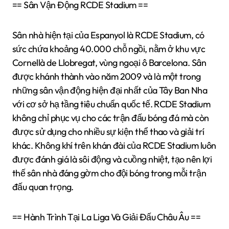
== Sân Vận Động RCDE Stadium ==
Sân nhà hiện tại của Espanyol là RCDE Stadium, có
sức chứa khoảng 40.000 chỗ ngồi, nằm ở khu vực
Cornellà de Llobregat, vùng ngoại ô Barcelona. Sân
được khánh thành vào năm 2009 và là một trong
những sân vận động hiện đại nhất của Tây Ban Nha
với cơ sở hạ tầng tiêu chuẩn quốc tế. RCDE Stadium
không chỉ phục vụ cho các trận đấu bóng đá mà còn
được sử dụng cho nhiều sự kiện thể thao và giải trí
khác. Không khí trên khán đài của RCDE Stadium luôn
được đánh giá là sôi động và cuồng nhiệt, tạo nên lợi
thế sân nhà đáng gờm cho đội bóng trong mỗi trận
đấu quan trọng.
== Hành Trình Tại La Liga Và Giải Đấu Châu Âu ==