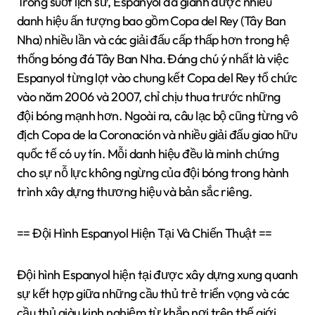
Trong suốt lịch sử, Espanyol đã giành được nhiều
danh hiệu ấn tượng bao gồm Copa del Rey (Tây Ban
Nha) nhiều lần và các giải đấu cấp thấp hơn trong hệ
thống bóng đá Tây Ban Nha. Đáng chú ý nhất là việc
Espanyol từng lọt vào chung kết Copa del Rey tổ chức
vào năm 2006 và 2007, chỉ chịu thua trước những
đội bóng mạnh hơn. Ngoài ra, câu lạc bộ cũng từng vô
địch Copa de la Coronación và nhiều giải đấu giao hữu
quốc tế có uy tín. Mỗi danh hiệu đều là minh chứng
cho sự nỗ lực không ngừng của đội bóng trong hành
trình xây dựng thương hiệu và bản sắc riêng.
== Đội Hình Espanyol Hiện Tại Và Chiến Thuật ==
Đội hình Espanyol hiện tại được xây dựng xung quanh
sự kết hợp giữa những cầu thủ trẻ triển vọng và các
cầu thủ giàu kinh nghiệm từ khắp nơi trên thế giới.