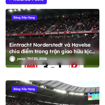
b
à
i
Bảng Xếp Hạng
v
i
ế
Eintracht Norderstedt và Havelse
t
chia điểm trong trận giao hữu kịch
tính
jacky
Th7 20, 2026
Bảng Xếp Hạng