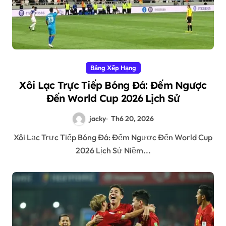
Bảng Xếp Hạng
Xôi Lạc Trực Tiếp Bóng Đá: Đếm Ngược
Đến World Cup 2026 Lịch Sử
jacky
Th6 20, 2026
Xôi Lạc Trực Tiếp Bóng Đá: Đếm Ngược Đến World Cup
2026 Lịch Sử Niềm...