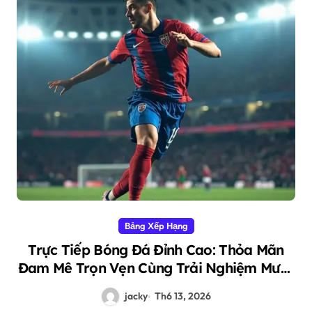
Bảng Xếp Hạng
Trực Tiếp Bóng Đá Đỉnh Cao: Thỏa Mãn
Đam Mê Trọn Vẹn Cùng Trải Nghiệm Mượt
Mà Không Giới Hạn
jacky
Th6 13, 2026