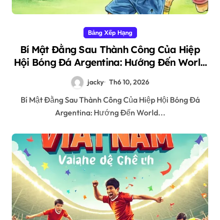
Bảng Xếp Hạng
Bí Mật Đằng Sau Thành Công Của Hiệp
Hội Bóng Đá Argentina: Hướng Đến World
Cup 2
jacky
Th6 10, 2026
Bí Mật Đằng Sau Thành Công Của Hiệp Hội Bóng Đá
Argentina: Hướng Đến World...