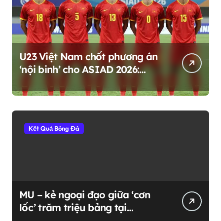
U23 Việt Nam chốt phương án
‘nội binh’ cho ASIAD 2026:
Mạo hiểm hay chiến lược dài
hạn?
Kết Quả Bóng Đá
MU – kẻ ngoại đạo giữa ‘cơn
lốc’ trăm triệu bảng tại
Premier League