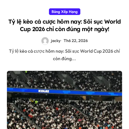
Bảng Xếp Hạng
Tỷ lệ kèo cá cược hôm nay: Sôi sục World
Cup 2026 chỉ còn đúng một ngày!
jacky
Th6 22, 2026
Tỷ lệ kèo cá cược hôm nay: Sôi sục World Cup 2026 chỉ
còn đúng...