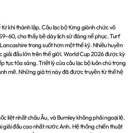
 từ khi thành lập. Câu lạc bộ từng giành chức vô
9–60, cho thấy bề dày lịch sử đáng nể phục. Turf
Lancashire trong suốt hơn một thế kỷ. Nhiều huyền
ác giải đấu lớn trên thế giới. World Cup 2026 được kỳ
p tục tỏa sáng. Triết lý của câu lạc bộ luôn chú trọng
ạnh mẽ. Những giá trị này đã được truyền từ thế hệ
c liệt nhất châu Âu, và Burnley không phải ngoại lệ.
ại giải đấu cao nhất nước Anh. Hệ thống chiến thuật