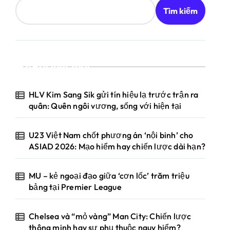
Tìm kiếm
Bài viết mới
HLV Kim Sang Sik gửi tín hiệu lạ trước trận ra
quân: Quên ngôi vương, sống với hiện tại
U23 Việt Nam chốt phương án ‘nội binh’ cho
ASIAD 2026: Mạo hiểm hay chiến lược dài hạn?
MU – kẻ ngoại đạo giữa ‘cơn lốc’ trăm triệu
bảng tại Premier League
Chelsea và “mỏ vàng” Man City: Chiến lược
thông minh hay sự phụ thuộc nguy hiểm?