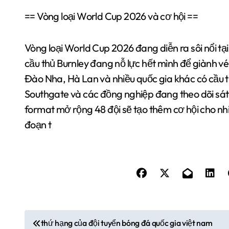
== Vòng loại World Cup 2026 và cơ hội ==
Vòng loại World Cup 2026 đang diễn ra sôi nổi tại
cầu thủ Burnley đang nỗ lực hết mình để giành vé 
Đào Nha, Hà Lan và nhiều quốc gia khác có cầu th
Southgate và các đồng nghiệp đang theo dõi sát
format mở rộng 48 đội sẽ tạo thêm cơ hội cho nhi
đoạn t
Đ
thứ hạng của đội tuyển bóng đá quốc gia việt nam