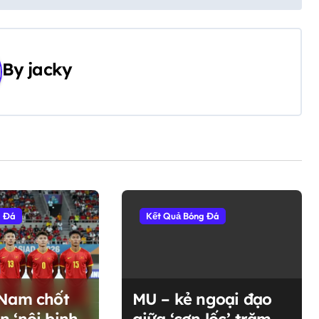
By
jacky
g Đá
Kết Quả Bóng Đá
 Nam chốt
MU – kẻ ngoại đạo