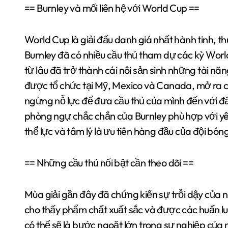
== Burnley và mối liên hệ với World Cup ==
World Cup là giải đấu danh giá nhất hành tinh, 
Burnley đã có nhiều cầu thủ tham dự các kỳ Worl
từ lâu đã trở thành cái nôi sản sinh những tài n
được tổ chức tại Mỹ, Mexico và Canada, mở ra cơ
ngừng nỗ lực để đưa cầu thủ của mình đến với đấu
phòng ngự chắc chắn của Burnley phù hợp với yêu
thể lực và tâm lý là ưu tiên hàng đầu của đội bón
== Những cầu thủ nổi bật cần theo dõi ==
Mùa giải gần đây đã chứng kiến sự trỗi dậy của n
cho thấy phẩm chất xuất sắc và được các huấn lu
có thể sẽ là bước ngoặt lớn trong sự nghiệp của