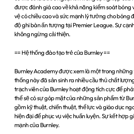
được đánh giá cao về khả năng kiểm soát bóng 
vệ có chiều cao và sức mạnh lý tưởng cho bóng 
độ ghi bàn ấn tượng tại Premier League. Sự cạnh t
không ngừng cải thiện.
== Hệ thống đào tạo trẻ của Burnley ==
Burnley Academy được xem là một trong những t
thống này đã sản sinh ra nhiều cầu thủ chất lượn
trạch viên của Burnley hoạt động tích cực để ph
thể sẽ có sự góp mặt của những sản phẩm từ Bu
gồm kỹ thuật, chiến thuật, thể lực và giáo dục ng
hiện đại để phục vụ việc huấn luyện. Sự kết hợp g
mạnh của Burnley.