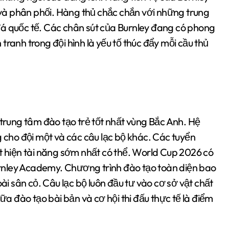
và phân phối. Hàng thủ chắc chắn với những trung
đá quốc tế. Các chân sút của Burnley đang có phong
ranh trong đội hình là yếu tố thúc đẩy mỗi cầu thủ
rung tâm đào tạo trẻ tốt nhất vùng Bắc Anh. Hệ
g cho đội một và các câu lạc bộ khác. Các tuyển
át hiện tài năng sớm nhất có thể. World Cup 2026 có
rnley Academy. Chương trình đào tạo toàn diện bao
oài sân cỏ. Câu lạc bộ luôn đầu tư vào cơ sở vật chất
iữa đào tạo bài bản và cơ hội thi đấu thực tế là điểm