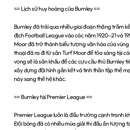
== Lịch sử huy hoàng của Burnley ==
Burnley đã trải qua nhiều giai đoạn thăng trầm kể
địch Football League vào các năm 1920–21 và 195
Moor đã trở thành biểu tượng văn hóa của vùng 
thoại đã ra đi từ sân Turf Moor để tỏa sáng tại c
vọng sẽ là sân khấu để các cựu cầu thủ Burnley tiế
xây dựng đội hình gắn kết và tinh thần tập thể m
này sang thế hệ khác.
== Burnley tại Premier League ==
Premier League luôn là đấu trường cạnh tranh khố
Đội bóng đã có nhiều mùa giải thi đấu ấn tượng t