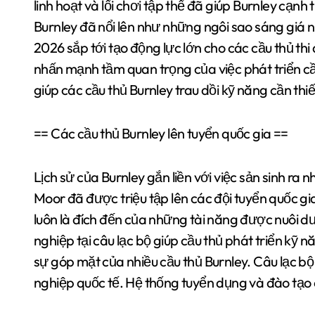
linh hoạt và lối chơi tập thể đã giúp Burnley cạn
Burnley đã nổi lên như những ngôi sao sáng giá 
2026 sắp tới tạo động lực lớn cho các cầu thủ thi
nhấn mạnh tầm quan trọng của việc phát triển cầ
giúp các cầu thủ Burnley trau dồi kỹ năng cần thi
== Các cầu thủ Burnley lên tuyển quốc gia ==
Lịch sử của Burnley gắn liền với việc sản sinh ra 
Moor đã được triệu tập lên các đội tuyển quốc gi
luôn là đích đến của những tài năng được nuôi dư
nghiệp tại câu lạc bộ giúp cầu thủ phát triển kỹ
sự góp mặt của nhiều cầu thủ Burnley. Câu lạc bộ l
nghiệp quốc tế. Hệ thống tuyển dụng và đào tạo