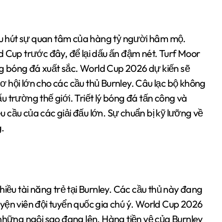
thu hút sự quan tâm của hàng tỷ người hâm mộ.
d Cup trước đây, để lại dấu ấn đậm nét. Turf Moor
ăng bóng đá xuất sắc. World Cup 2026 dự kiến sẽ
 hội lớn cho các cầu thủ Burnley. Câu lạc bộ không
 trường thế giới. Triết lý bóng đá tấn công và
 cầu của các giải đấu lớn. Sự chuẩn bị kỹ lưỡng về
g.
hiều tài năng trẻ tại Burnley. Các cầu thủ này đang
yện viên đội tuyển quốc gia chú ý. World Cup 2026
 những ngôi sao đang lên. Hàng tiền vệ của Burnley