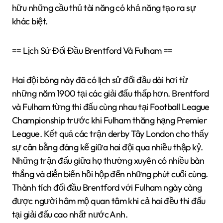
hữu những cầu thủ tài năng có khả năng tạo ra sự
khác biệt.
== Lịch Sử Đối Đầu Brentford Và Fulham ==
Hai đội bóng này đã có lịch sử đối đầu dài hơi từ
những năm 1900 tại các giải đấu thấp hơn. Brentford
và Fulham từng thi đấu cùng nhau tại Football League
Championship trước khi Fulham thăng hạng Premier
League. Kết quả các trận derby Tây London cho thấy
sự cân bằng đáng kể giữa hai đội qua nhiều thập kỷ.
Những trận đấu giữa họ thường xuyên có nhiều bàn
thắng và diễn biến hồi hộp đến những phút cuối cùng.
Thành tích đối đầu Brentford với Fulham ngày càng
được người hâm mộ quan tâm khi cả hai đều thi đấu
tại giải đấu cao nhất nước Anh.