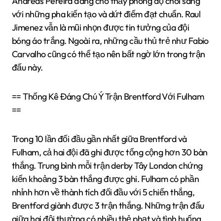
Andreas Pereira đang cho thấy phong độ chói sáng
với những pha kiến tạo và dứt điểm đạt chuẩn. Raul
Jimenez vẫn là mũi nhọn được tin tưởng của đội
bóng áo trắng. Ngoài ra, những cầu thủ trẻ như Fabio
Carvalho cũng có thể tạo nên bất ngờ lớn trong trận
đấu này.
== Thống Kê Đáng Chú Ý Trận Brentford Với Fulham
==
Trong 10 lần đối đầu gần nhất giữa Brentford và
Fulham, cả hai đội đã ghi được tổng cộng hơn 30 bàn
thắng. Trung bình mỗi trận derby Tây London chứng
kiến khoảng 3 bàn thắng được ghi. Fulham có phần
nhỉnh hơn về thành tích đối đầu với 5 chiến thắng,
Brentford giành được 3 trận thắng. Những trận đấu
giữa hai đội thường có nhiều thẻ phạt và tình huống