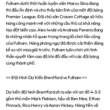
Fulham dưới thời huấn luyện viên Marco Silva đang
thi đấu ổn định và cho thấy bản lĩnh của một đội bóng
Premier League. Đội chủ sân Craven Cottage sở hữu
hàng công mạnh mẽ với những cầu thủ có khả năng
tạo đột biến cao. Alex Iwobi và Andreas Pereira đang
là những nhân tố quan trọng trong lối chơi tấn công
của Fulham. Hàng phòng ngự đã được cải thiện đáng
kể so với mùa giải trước. Fulham luôn chơi với tinh
thần quyết tâm cao độ khi đối đầu với các đội bóng
cùng thành phố.
== Đội Hình Dự Kiến Brentford vs Fulham ==
Dự kiến đội hình Brentford sẽ ra sân với sơ đồ 4-3-3
gồm thủ môn Mark Flekken, hậu vệ Ben Mee, Ethan
Pinnock, Rico Henry và Aaron Hickey. Hàng tiền vệ