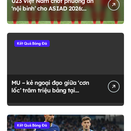
U23 Việt Nam chốt phương án
‘nội binh’ cho ASIAD 2026:
Mạo hiểm hay chiến lược dài
hạn?
Kết Quả Bóng Đá
MU – kẻ ngoại đạo giữa ‘cơn
lốc’ trăm triệu bảng tại
Premier League
Kết Quả Bóng Đá