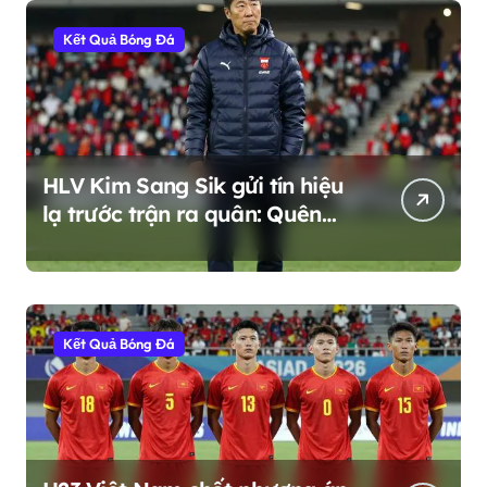
Kết Quả Bóng Đá
HLV Kim Sang Sik gửi tín hiệu
lạ trước trận ra quân: Quên
ngôi vương, sống với hiện tại
Kết Quả Bóng Đá