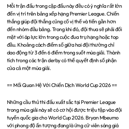
Mỗi trận đấu trong cặp đấu này đều có ý nghĩa rất lớn
đến vị trí trên bảng xếp hạng Premier League. Chiến
thắng giúp đội thắng củng cố vị thế và tiến gần hơn
đến nhóm đầu bảng. Trong khi đó, đội thua sẽ phải đối
mặt với áp lực lớn trong cuộc đua trụ hạng hoặc top
đầu. Khoảng cách điểm số giữa hai đội thường chỉ
dao động từ 3 đến 6 điểm trong suốt mùa giải. Thành
tích trong các trận derby có thể quyết định số phận
của cả một mùa giải.
== Mối Quan Hệ Với Chiến Dịch World Cup 2026 ==
Những cầu thủ thi đấu xuất sắc tại Premier League
trong mùa giải này sẽ có cơ hội được triệu tập vào đội
tuyển quốc gia cho World Cup 2026. Bryan Mbeumo
với phong độ ấn tượng đang là ứng cử viên sáng giá