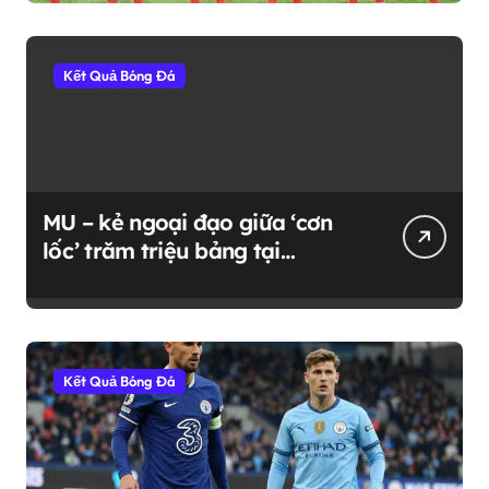
hạn?
Kết Quả Bóng Đá
MU – kẻ ngoại đạo giữa ‘cơn
lốc’ trăm triệu bảng tại
Premier League
Kết Quả Bóng Đá