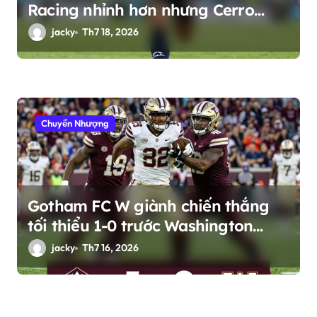
Racing nhỉnh hơn nhưng Cerro
không dễ chơi trên sân nhà
jacky
Th7 18, 2026
Chuyển Nhượng
Gotham FC W giành chiến thắng
tối thiểu 1-0 trước Washington
Spirit W tại NWSL Women
jacky
Th7 16, 2026