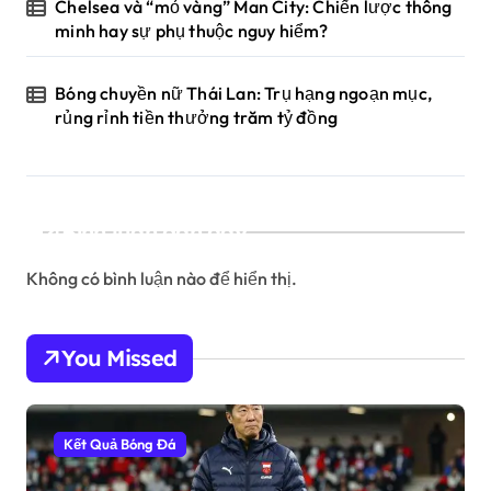
Chelsea và “mỏ vàng” Man City: Chiến lược thông
minh hay sự phụ thuộc nguy hiểm?
Bóng chuyền nữ Thái Lan: Trụ hạng ngoạn mục,
rủng rỉnh tiền thưởng trăm tỷ đồng
Bình luận gần đây
Không có bình luận nào để hiển thị.
You Missed
Kết Quả Bóng Đá