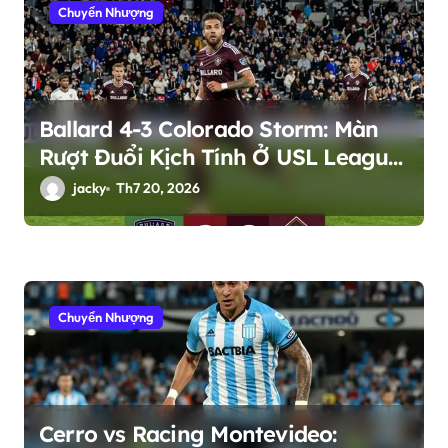
Chuyển Nhượng
v
i
ế
t
Ballard 4-3 Colorado Storm: Màn
Rượt Đuổi Kịch Tính Ở USL League
Two
jacky
Th7 20, 2026
Chuyển Nhượng
Cerro vs Racing Montevideo: