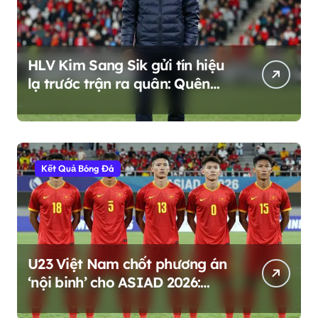
HLV Kim Sang Sik gửi tín hiệu
lạ trước trận ra quân: Quên
ngôi vương, sống với hiện tại
Kết Quả Bóng Đá
U23 Việt Nam chốt phương án
‘nội binh’ cho ASIAD 2026:
Mạo hiểm hay chiến lược dài