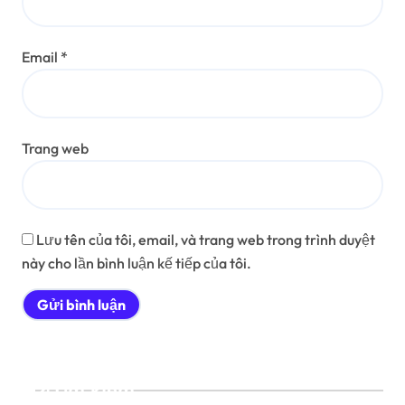
Email
*
Trang web
Lưu tên của tôi, email, và trang web trong trình duyệt
này cho lần bình luận kế tiếp của tôi.
Tìm kiếm