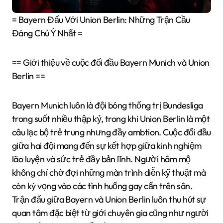
= Bayern Đấu Với Union Berlin: Những Trận Cầu
Đáng Chú Ý Nhất =
== Giới thiệu về cuộc đối đầu Bayern Munich và Union
Berlin ==
Bayern Munich luôn là đội bóng thống trị Bundesliga
trong suốt nhiều thập kỷ, trong khi Union Berlin là một
câu lạc bộ trẻ trung nhưng đầy ambtion. Cuộc đối đầu
giữa hai đội mang đến sự kết hợp giữa kinh nghiệm
lão luyện và sức trẻ đầy bản lĩnh. Người hâm mộ
không chỉ chờ đợi những màn trình diễn kỹ thuật mà
còn kỳ vọng vào các tình huống gay cấn trên sân.
Trận đấu giữa Bayern và Union Berlin luôn thu hút sự
quan tâm đặc biệt từ giới chuyên gia cũng như người