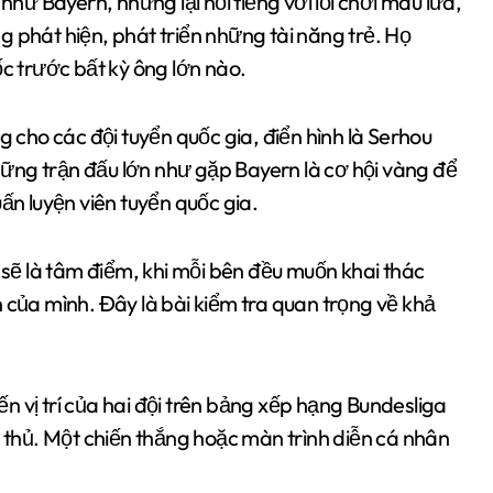
như Bayern, nhưng lại nổi tiếng với lối chơi máu lửa,
 phát hiện, phát triển những tài năng trẻ. Họ
ốc trước bất kỳ ông lớn nào.
g cho các đội tuyển quốc gia, điển hình là Serhou
ững trận đấu lớn như gặp Bayern là cơ hội vàng để
ấn luyện viên tuyển quốc gia.
n sẽ là tâm điểm, khi mỗi bên đều muốn khai thác
 của mình. Đây là bài kiểm tra quan trọng về khả
 vị trí của hai đội trên bảng xếp hạng Bundesliga
u thủ. Một chiến thắng hoặc màn trình diễn cá nhân