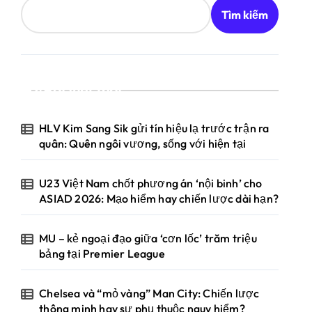
Tìm kiếm
Bài viết mới
HLV Kim Sang Sik gửi tín hiệu lạ trước trận ra
quân: Quên ngôi vương, sống với hiện tại
U23 Việt Nam chốt phương án ‘nội binh’ cho
ASIAD 2026: Mạo hiểm hay chiến lược dài hạn?
MU – kẻ ngoại đạo giữa ‘cơn lốc’ trăm triệu
bảng tại Premier League
Chelsea và “mỏ vàng” Man City: Chiến lược
thông minh hay sự phụ thuộc nguy hiểm?