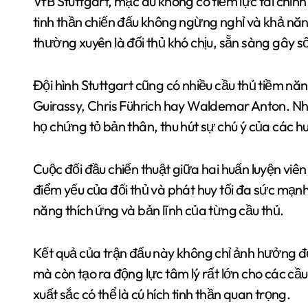
VfB Stuttgart, mặc dù không có tiềm lực tài chính 
tinh thần chiến đấu không ngừng nghỉ và khả năng
thường xuyên là đối thủ khó chịu, sẵn sàng gây s
Đội hình Stuttgart cũng có nhiều cầu thủ tiềm năn
Guirassy, Chris Führich hay Waldemar Anton. Nh
họ chứng tỏ bản thân, thu hút sự chú ý của các hu
Cuộc đối đầu chiến thuật giữa hai huấn luyện viê
điểm yếu của đối thủ và phát huy tối đa sức mạnh
năng thích ứng và bản lĩnh của từng cầu thủ.
Kết quả của trận đấu này không chỉ ảnh hưởng đến
mà còn tạo ra động lực tâm lý rất lớn cho các cầ
xuất sắc có thể là cú hích tinh thần quan trọng.