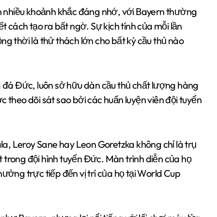
nên nhiều khoảnh khắc đáng nhớ, với Bayern thường
t cách tạo ra bất ngờ. Sự kịch tính của mỗi lần
ng thời là thử thách lớn cho bất kỳ cầu thủ nào
ng đá Đức, luôn sở hữu dàn cầu thủ chất lượng hàng
 theo dõi sát sao bởi các huấn luyện viên đội tuyển
a, Leroy Sane hay Leon Goretzka không chỉ là trụ
 trong đội hình tuyển Đức. Màn trình diễn của họ
ưởng trực tiếp đến vị trí của họ tại World Cup