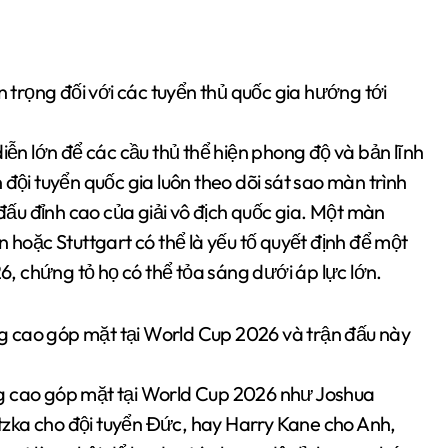
n trọng đối với các tuyển thủ quốc gia hướng tới
iễn lớn để các cầu thủ thể hiện phong độ và bản lĩnh
đội tuyển quốc gia luôn theo dõi sát sao màn trình
 đấu đỉnh cao của giải vô địch quốc gia. Một màn
 hoặc Stuttgart có thể là yếu tố quyết định để một
 chứng tỏ họ có thể tỏa sáng dưới áp lực lớn.
g cao góp mặt tại World Cup 2026 và trận đấu này
ng cao góp mặt tại World Cup 2026 như Joshua
zka cho đội tuyển Đức, hay Harry Kane cho Anh,