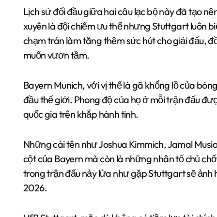
Lịch sử đối đầu giữa hai câu lạc bộ này đã tạo 
xuyên là đội chiếm ưu thế nhưng Stuttgart luôn biế
chạm trán làm tăng thêm sức hút cho giải đấu, đồ
muốn vươn tầm.
Bayern Munich, với vị thế là gã khổng lồ của bó
đầu thế giới. Phong độ của họ ở mỗi trận đấu được
quốc gia trên khắp hành tinh.
Những cái tên như Joshua Kimmich, Jamal Musial
cột của Bayern mà còn là những nhân tố chủ chốt
trong trận đấu nảy lửa như gặp Stuttgart sẽ ảnh h
2026.