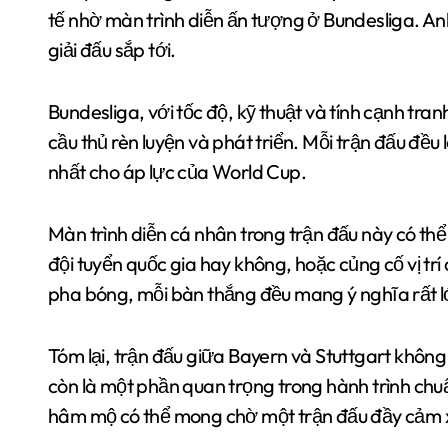
tế nhờ màn trình diễn ấn tượng ở Bundesliga. Anh
giải đấu sắp tới.
Bundesliga, với tốc độ, kỹ thuật và tính cạnh tra
cầu thủ rèn luyện và phát triển. Mỗi trận đấu đều 
nhất cho áp lực của World Cup.
Màn trình diễn cá nhân trong trận đấu này có thể 
đội tuyển quốc gia hay không, hoặc củng cố vị trí c
pha bóng, mỗi bàn thắng đều mang ý nghĩa rất l
Tóm lại, trận đấu giữa Bayern và Stuttgart không
còn là một phần quan trọng trong hành trình chu
hâm mộ có thể mong chờ một trận đấu đầy cảm x