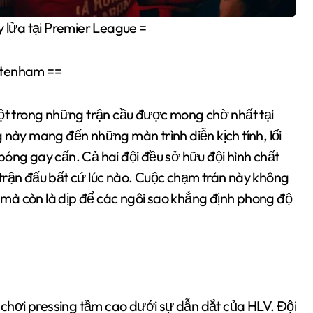
y lửa tại Premier League =
ottenham ==
một trong những trận cầu được mong chờ nhất tại
 này mang đến những màn trình diễn kịch tính, lối
óng gay cấn. Cả hai đội đều sở hữu đội hình chất
trận đấu bất cứ lúc nào. Cuộc chạm trán này không
mà còn là dịp để các ngôi sao khẳng định phong độ
i chơi pressing tầm cao dưới sự dẫn dắt của HLV. Đội