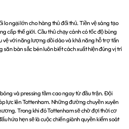
lo ngại lớn cho hàng thủ đối thủ. Tiền vệ sáng tạo
ng cấp thế giới. Cầu thủ chạy cánh có tốc độ bùng
u vệ với năng lượng dồi dào và khả năng hỗ trợ tấn
 săn bàn sắc bén luôn biết cách xuất hiện đúng vị trí
bóng và pressing tầm cao ngay từ đầu trận. Đội
o áp lực lên Tottenham. Những đường chuyền xuyên
 phương. Trong khi đó Tottenham sẽ chờ đợi thời cơ
đấu hứa hẹn sẽ là cuộc chiến giành quyền kiểm soát