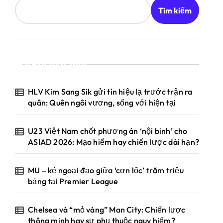
Tìm kiếm
Bài viết mới
HLV Kim Sang Sik gửi tín hiệu lạ trước trận ra
quân: Quên ngôi vương, sống với hiện tại
U23 Việt Nam chốt phương án ‘nội binh’ cho
ASIAD 2026: Mạo hiểm hay chiến lược dài hạn?
MU – kẻ ngoại đạo giữa ‘cơn lốc’ trăm triệu
bảng tại Premier League
Chelsea và “mỏ vàng” Man City: Chiến lược
thông minh hay sự phụ thuộc nguy hiểm?