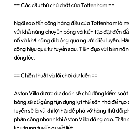
== Các cầu thủ chủ chốt của Tottenham ==
Ngôi sao tấn công hàng đầu của Tottenham là mối 
với khả năng chuyền bóng và kiến tạo đạt đến đẳ
nổ và khả năng đi bóng qua người điêu luyện. Hậ
công hiệu quả từ tuyến sau. Tiền đạo với bản năng
đúng lúc.
== Chiến thuật và lối chơi dự kiến ==
Aston Villa được dự đoán sẽ chủ động kiểm soát 
bóng sẽ cố gắng tận dụng lợi thế sân nhà để tạ
tuyến sẽ là vũ khí lợi hại để phá vỡ hàng thủ đối
phản công nhanh khi Aston Villa dâng cao. Trận 
khu trung tuyến quyết liệt.