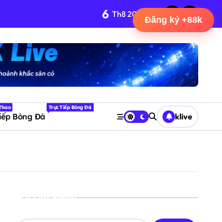
6
Th8 2026, T5
Đăng ký +88k
 Thao
Trực Tiếp Bóng Đá
ENA TRONG NGÀY KHAI MÀN
Tiếp Bóng Đá
klive
Tìm kiếm