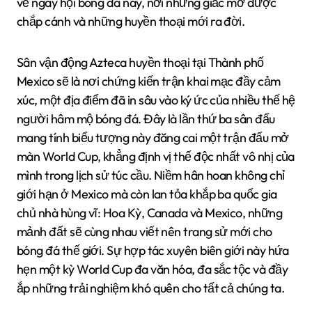
về ngày hội bóng đá này, nơi những giấc mơ được
chắp cánh và những huyền thoại mới ra đời.
Sân vận động Azteca huyền thoại tại Thành phố
Mexico sẽ là nơi chứng kiến trận khai mạc đầy cảm
xúc, một địa điểm đã in sâu vào ký ức của nhiều thế hệ
người hâm mộ bóng đá. Đây là lần thứ ba sân đấu
mang tính biểu tượng này đăng cai một trận đấu mở
màn World Cup, khẳng định vị thế độc nhất vô nhị của
mình trong lịch sử túc cầu. Niềm hân hoan không chỉ
giới hạn ở Mexico mà còn lan tỏa khắp ba quốc gia
chủ nhà hùng vĩ: Hoa Kỳ, Canada và Mexico, những
mảnh đất sẽ cùng nhau viết nên trang sử mới cho
bóng đá thế giới. Sự hợp tác xuyên biên giới này hứa
hẹn một kỳ World Cup đa văn hóa, đa sắc tộc và đầy
ắp những trải nghiệm khó quên cho tất cả chúng ta.