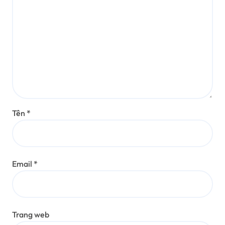
Tên
*
Email
*
Trang web