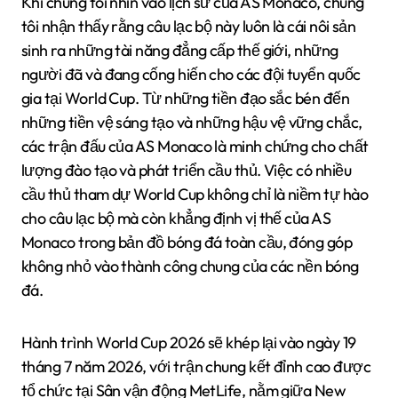
Khi chúng tôi nhìn vào lịch sử của AS Monaco, chúng
tôi nhận thấy rằng câu lạc bộ này luôn là cái nôi sản
sinh ra những tài năng đẳng cấp thế giới, những
người đã và đang cống hiến cho các đội tuyển quốc
gia tại World Cup. Từ những tiền đạo sắc bén đến
những tiền vệ sáng tạo và những hậu vệ vững chắc,
các trận đấu của AS Monaco là minh chứng cho chất
lượng đào tạo và phát triển cầu thủ. Việc có nhiều
cầu thủ tham dự World Cup không chỉ là niềm tự hào
cho câu lạc bộ mà còn khẳng định vị thế của AS
Monaco trong bản đồ bóng đá toàn cầu, đóng góp
không nhỏ vào thành công chung của các nền bóng
đá.
Hành trình World Cup 2026 sẽ khép lại vào ngày 19
tháng 7 năm 2026, với trận chung kết đỉnh cao được
tổ chức tại Sân vận động MetLife, nằm giữa New