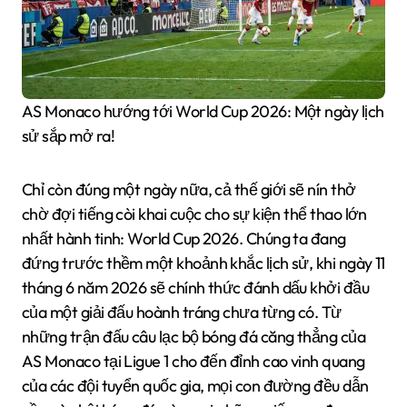
AS Monaco hướng tới World Cup 2026: Một ngày lịch
sử sắp mở ra!
Chỉ còn đúng một ngày nữa, cả thế giới sẽ nín thở
chờ đợi tiếng còi khai cuộc cho sự kiện thể thao lớn
nhất hành tinh: World Cup 2026. Chúng ta đang
đứng trước thềm một khoảnh khắc lịch sử, khi ngày 11
tháng 6 năm 2026 sẽ chính thức đánh dấu khởi đầu
của một giải đấu hoành tráng chưa từng có. Từ
những trận đấu câu lạc bộ bóng đá căng thẳng của
AS Monaco tại Ligue 1 cho đến đỉnh cao vinh quang
của các đội tuyển quốc gia, mọi con đường đều dẫn