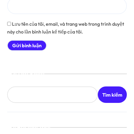
Lưu tên của tôi, email, và trang web trong trình duyệt
này cho lần bình luận kế tiếp của tôi.
Tìm kiếm
Tìm kiếm
Bài viết mới